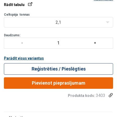
20m.
Rādīt tabulu
Stiepšanās pie celtspējas nomināla:
2-3%.
Celtspēja
tonnas
2,1
Garuma pielaide:
nomināls ±2%.
Drošības koef:
Kalumiem 4:1
Daudzums:
Parādīt visus variantus
Reģistrēties / Pieslēgties
Pievienot pieprasījumam
3403
Produkta kods: