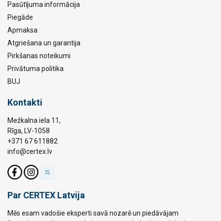
Pasūtījuma informācija
Piegāde
Apmaksa
Atgriešana un garantija
Pirkšanas noteikumi
Privātuma politika
BUJ
Kontakti
Mežkalna iela 11,
Rīga, LV-1058
+371 67 611882
info@certex.lv
Par CERTEX Latvija
Mēs esam vadošie eksperti savā nozarē un piedāvājam