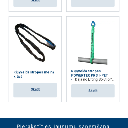
Skatīt
Riņķveida stropes
Riņķveida stropes melnā
POWERTEX PRS r-PET
krāsā
Daļa no Lifting Solution's Group Aspire Range™
Skatīt
Skatīt
Pierakstīties jaunumu saņemšanai