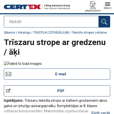
Jūsu
Saturs
pieprasījums
Meklēt
Pievienots jūsu pasūtījumam
Sākums
/
Katalogs
/
TEKSTILA IZSTRĀDĀJUMI
/
Tekstila stropes celšanai
Trīszaru strope ar gredzenu
/ āķi
E-mail
PDF
Izpildījums:
Trīszaru tekstila strope ar kaltiem gredzeniem abos
galos un izturīgu aizsargapvalku. Komplektējas ar 8. klases
celšanas komponentēm. Maksimālais izgatavošanas garums
Rādīt vairāk