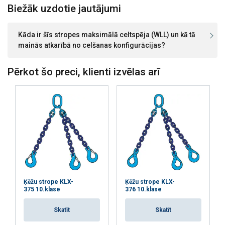
Klase:
Biežāk uzdotie jautājumi
Oranža
20,0
16,00
40,00
Oranža
25,0
20,00
50,00
Kāda ir šīs stropes maksimālā celtspēja (WLL) un kā tā
Koeficients
1
0,8
2
mainās atkarībā no celšanas konfigurācijas?
(K
)
L
Ja vairākzaru strope tiek izmantota kā cilpa, cel
Pērkot šo preci, klienti izvēlas arī
Šajā tīmekļa vietnē tiek
izmantoti sīkfaili
LATVIAN
Mēs izmantojam sīkfailus, lai
ENGLISH TRANSLATION
Ķēžu strope KLX-
Ķēžu strope KLX-
personalizētu saturu, reklāmas un
375 10.klase
376 10.klase
analizētu mūsu trafiku. Mēs arī kopīgojam
informāciju par to, kā jūs lietojat mūsu
Skatīt
Skatīt
vietni ar mūsu reklāmas un analītikas