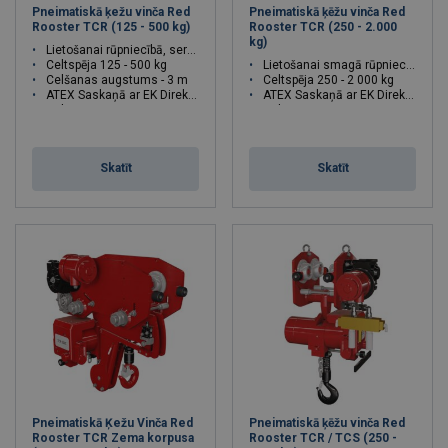
Pneimatiskā ķežu vinča Red
Pneimatiskā ķēžu vinča Red
Rooster TCR (125 - 500 kg)
Rooster TCR (250 - 2.000
kg)
Lietošanai rūpniecībā, servisā
Celtspēja 125 - 500 kg
Lietošanai smagā rūpniecībā
Celšanas augstums - 3 m
Celtspēja 250 - 2 000 kg
ATEX Saskaņā ar EK Direktīvu
ATEX Saskaņā ar EK Direktīvu
Celtspēja : 0.125 - 0.500 tonnas
Celtspēja : 0.25 - 2 tonnas
Skatīt
Skatīt
Pneimatiskā Ķežu Vinča Red
Pneimatiskā ķēžu vinča Red
Rooster TCR Zema korpusa
Rooster TCR / TCS (250 -