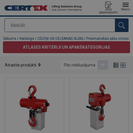
Jūsu
Saturs
pieprasījums
Meklēt
Pievienots jūsu pasūtījumam
Sākums
/
Katalogs
/
CELTŅI UN CELŠANAS SIJAS
/
Pneimatiskās ķēžu vinčas
ATLASES KRITĒRIJI UN APAKŠKATEGORIJAS
Pneimatiskās ķēžu vinčas
Atrastie produkti:
9
Pēc noklusējuma
Šeit Jūs atradīsiet informāciju par pneimatiskajām (gaisa) vinčām.