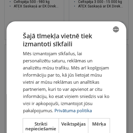
Celtspēja 500 - 980 kg
Celtspēja 3 000 - 15 000 kg
ATEX Saskaņā ar EK Direktīvu
ATEX Saskaņā ar EK Direktīvu
Celtspēja : 0.5 - 0.98 tonnas
Celtspēja : 3 - 15 tonnas
Skatīt
Skatīt
Šajā tīmekļa vietnē tiek
izmantoti sīkfaili
LATVIAN
Mēs izmantojam sīkfailus, lai
ENGLISH TRANSLATION
personalizētu saturu, reklāmas un
analizētu mūsu trafiku. Mēs arī kopīgojam
informāciju par to, kā jūs lietojat mūsu
vietni ar mūsu reklāmas un analītikas
partneriem, kuri to var apvienot ar citu
informāciju, ko esat viņiem sniedzis vai ko
viņi ir apkopojuši, izmantojot jūsu
Jaudīga pnematiskā ķēžu
Zema korpusa pnematiskā
vinča Red Rooster TMH
ķēžu vinča Red Rooster TMH
pakalpojumus.
Privātuma politika
(3.000 - 20.000 kg)
Lietošanai rūpniecības nozarē
Celtspēja 10 000 - 100 000 kg
Lietošanai vietās, kur ir
Strikti
Veiktspējas
Mērķa
ATEX Saskaņā ar EK Direktīvu
ierobežots augstums
nepieciešamie
Celtspēja : 50 - 60 tonnas
Celtspēja 3 000 - 20 000 kg
ATEX Saskaņā ar EK Direktīvu