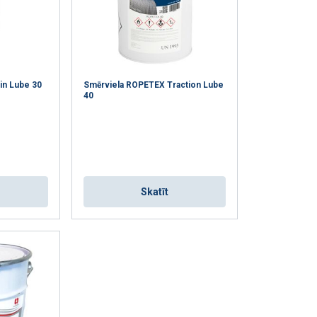
in Lube 30
Smērviela ROPETEX Traction Lube
40
Skatīt
fiku. Mēs arī
LATVIAN
ītikas partneriem,
ENGLISH TRANSLATION
pojuši, izmantojot
Neklasificētie