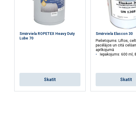
AS
ATTEIKTIES NO VISIEM
PIEK
Smērviela ROPETEX Heavy Duty
Smērviela Elascon 30
Lube 70
Pielietojums: Liftos, cel
pacēlājos un citā celša
aprīkojumā
Iepakojums: 600 ml, 8
Skatīt
Skatīt