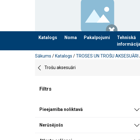
Katalogs
Noma
Pakalpojumi
Tehniskā
informācij
Pievienots jūsu pasūtījumam
Sākums
/
Katalogs
/
TROSES UN TROŠU AKSESUĀRI
Trošu aksesuāri
Filtrs
Pieejamība noliktavā
Nerūsējošs