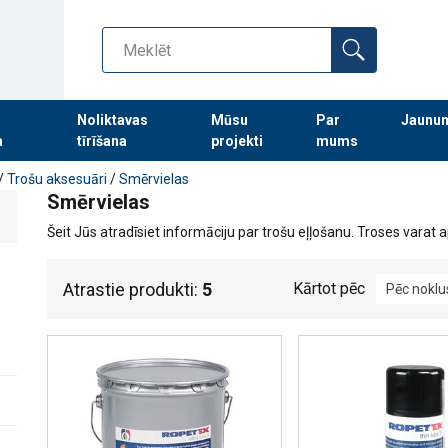
Noliktavas
Mūsu
Par
Jaunu
a
tīrīšana
projekti
mums
Turpināt meklēt preces
/
Trošu aksesuāri
/
Smērvielas
Smērvielas
Šeit Jūs atradīsiet informāciju par trošu eļļošanu. Troses varat 
Atrastie produkti:
5
Kārtot pēc
Pēc nokl