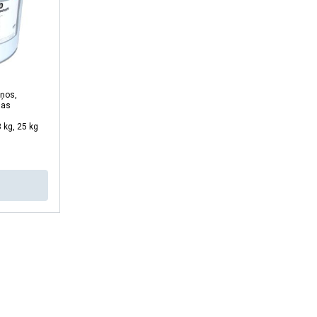
RIST VISIEM
tņos,
nas
 kg, 25 kg