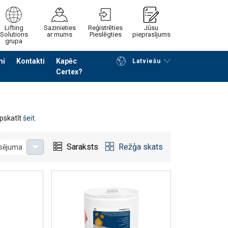
Lifting
Sazinieties
Reģistrēties
Jūsu
Solutions
ar mums
Pieslēgties
pieprasījums
grupa
mi
Kontakti
Kapēc
Latviešu
Certex?
Noformēt piedāvājuma pieprasījumu
apskatīt
šeit
.
Saraksts
Režģa skats
usējuma