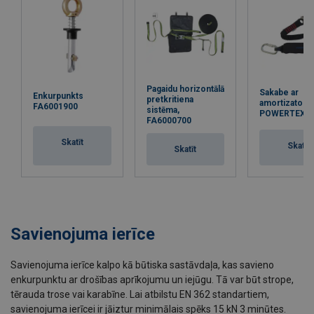
Pagaidu horizontālā
Sakabe ar
Enkurpunkts
pretkritiena
amortizatoru
FA6001900
sistēma,
POWERTEX F
FA6000700
Skatīt
Skatīt
Skatīt
Savienojuma ierīce
Savienojuma ierīce kalpo kā būtiska sastāvdaļa, kas savieno
enkurpunktu ar drošības aprīkojumu un iejūgu. Tā var būt strope,
tērauda trose vai karabīne. Lai atbilstu EN 362 standartiem,
savienojuma ierīcei ir jāiztur minimālais spēks 15 kN 3 minūtes.