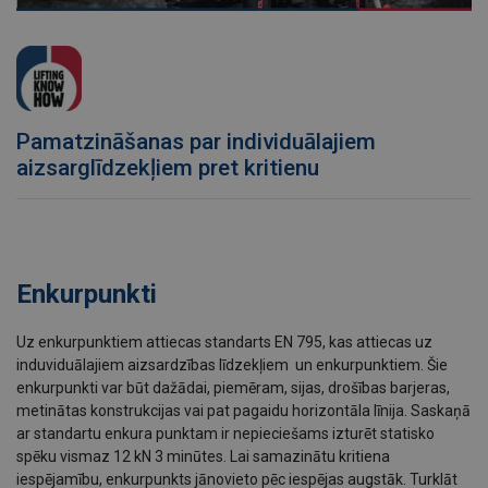
Pamatzināšanas par individuālajiem
aizsarglīdzekļiem pret kritienu
Enkurpunkti
Uz enkurpunktiem attiecas standarts EN 795, kas attiecas uz
induviduālajiem aizsardzības līdzekļiem un enkurpunktiem. Šie
enkurpunkti var būt dažādai, piemēram, sijas, drošības barjeras,
metinātas konstrukcijas vai pat pagaidu horizontāla līnija. Saskaņā
ar standartu enkura punktam ir nepieciešams izturēt statisko
spēku vismaz 12 kN 3 minūtes. Lai samazinātu kritiena
iespējamību, enkurpunkts jānovieto pēc iespējas augstāk. Turklāt