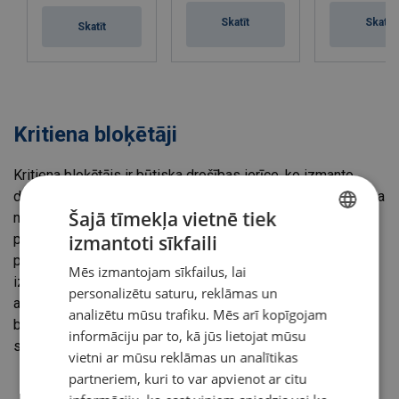
Skatīt
Skatīt
Skatīt
Kritiena bloķētāji
Kritiena bloķētājs ir būtiska drošības ierīce, ko izmanto
darba vidē, kur pastāv kritiena no augstuma risks. Tas ir daļa
Šajā tīmekļa vietnē tiek
no individuālajiem aizsardzības līdzekļiem (IAL) un ir
izmantoti sīkfaili
paredzēts, lai apturētu kritienu nelielā attālumā. Ierīce
LATVIAN
parasti sastāv no izvelkamas glābšanas virves, kas
Mēs izmantojam sīkfailus, lai
ENGLISH TRANSLATION
izgatavota no stieples, kabeļa vai siksnas, kas savienojas
personalizētu saturu, reklāmas un
ar lietotāja iejūgu. Kad notiek kritiens, bloka iekšējais
analizētu mūsu trafiku. Mēs arī kopīgojam
bremzēšanas mehānisms aktivizējas, lai apturētu kritienu,
informāciju par to, kā jūs lietojat mūsu
samazinot traumu risku.
vietni ar mūsu reklāmas un analītikas
partneriem, kuri to var apvienot ar citu