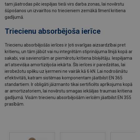
tam jāatrodas pēc iespējas tieši virs darba zonas, lai novērstu
šūpošanos un izvairītos no triecieniem zemākā līmenī kritiena
gadījumā.
Triecienu absorbējoša ierīce
Triecienu absorbējošās ierīces ir ļoti svarīgas aizsardzībai pret
kritienu, un tām jābūt vai nu integrētām stiprinājuma līnijā kopā ar
sakabi, vai savienotām ar piemērotu kritiena bloķētāju. Iespējama
arī atsevišķa amortizējoša iekārta. Šīs ierīces ir paredzētas, lai
ierobežotu spēku uz ķermeni ne vairāk kā 6 kN. Lai nodrošinātu
efektivitāti, katram sistēmas komponentam jāatbilst EN 365
standartiem. Ir obligāti jāizmanto tikai sertificēts aprīkojums kopā
ar amortizatoriem, lai novērstu smagas iekšējas traumas kritiena
gadījumā. Visām triecienu absorbējošām ierīcēm jāatbilst EN 355
prasībām.