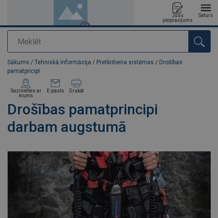
Jūsu
Saturs
pieprasījums
Meklēt
Pievienots jūsu pasūtījumam
Sākums
/
Tehniskā informācija
/
Pretkritiena sistēmas
/
Drošības
pamatpricipi
Sazinieties ar
E-pasts
Drukāt
mums
Drošības pamatprincipi
darbam augstumā