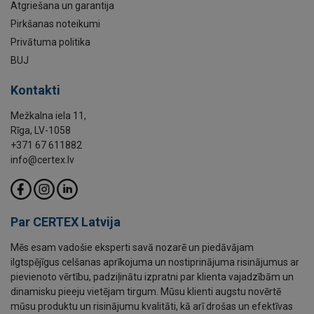
Atgriešana un garantija
Pirkšanas noteikumi
Privātuma politika
BUJ
Kontakti
Mežkalna iela 11,
Rīga, LV-1058
+371 67 611882
info@certex.lv
Par CERTEX Latvija
Mēs esam vadošie eksperti savā nozarē un piedāvājam
ilgtspējīgus celšanas aprīkojuma un nostiprinājuma risinājumus ar
pievienoto vērtību, padziļinātu izpratni par klienta vajadzībām un
dinamisku pieeju vietējam tirgum. Mūsu klienti augstu novērtē
mūsu produktu un risinājumu kvalitāti, kā arī drošas un efektīvas