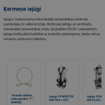
Ķermeņa iejūgi
Iejūgi ir neatņemama induviduālās aizsardzības sistēmas
sastāvdaļa, ko valkā lietotājs. Atzīts par pilnīgu un sertificētu
individuālās aizsardzības veidu, tai jāatbilst EN 361 standartiem.
Iejūga izvēlei jābūt balstītai uz konkrēto pielietojumu, darba vidi un
veicamo uzdevumu raksturu.
Tērauda sakabe,
Iejūgs POWERTEX
Iejūgs POWE
enkurpunkts "I" /
HW PRO r-PET
HW PLUS r-P
RK850X