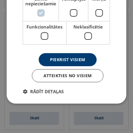
nepieciešamie
Funkcionalitātes
Neklasificētie
PIEKRIST VISIEM
Gredzens ar saīsināšanas āķi
Gredzens ar saīsināšanas
ATTEIKTIES NO VISIEM
MC1 POWERTEX
āķiem 2 zaru stropēm MC2
POWERTEX
Celtspēja : 1.4 - 10 tonnas
Ķēdes Ø (mm), 1 zaru stropei: 6 - 16
Celtspēja : 2 - 14 tonnas
RĀDĪT DETAĻAS
Klase: 10
Ķēdes Ø (mm), 2 zaru stropei: 6 - 16
Klase: 10
Skatīt
Skatīt