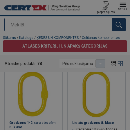
Jūsu
Saturs
pieprasījums
Meklēt
Pievienots jūsu pasūtījumam
Sākums
/
Katalogs
/
ĶĒDES UN KOMPONENTES
/
Celšanas komponentes
ATLASES KRITĒRIJI UN APAKŠKATEGORIJAS
Celšanas komponentes
Atrastie produkti:
78
Pēc noklusējuma
Gredzens 1-2 zaru stropēm
Lielais gredzens 8. klase
8. klase
Celtspēja : 3.2 - 65 tonnas