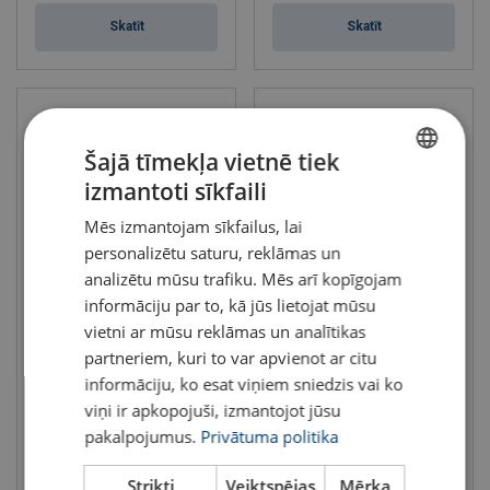
Skatīt
Skatīt
Šajā tīmekļa vietnē tiek
izmantoti sīkfaili
LATVIAN
Mēs izmantojam sīkfailus, lai
ENGLISH TRANSLATION
personalizētu saturu, reklāmas un
analizētu mūsu trafiku. Mēs arī kopīgojam
informāciju par to, kā jūs lietojat mūsu
Gredzens 1-2 zaru stropēm
Gredzens 3-4 zaru stropēm
M POWERTEX
MA POWERTEX
vietni ar mūsu reklāmas un analītikas
Celtspēja : 1.4 - 56 tonnas
Celtspēja : 3 - 40 tonnas
partneriem, kuri to var apvienot ar citu
Ķēdes Ø (mm), 1 zaru stropei: 6 - 36
Ķēdes Ø (mm), 3-4 zaru stropei: 6 - 22
Ķēdes Ø (mm), 2 zaru stropei: 6 - 32
Klase: 10
informāciju, ko esat viņiem sniedzis vai ko
Klase: 10
viņi ir apkopojuši, izmantojot jūsu
pakalpojumus.
Privātuma politika
Skatīt
Skatīt
Strikti
Veiktspējas
Mērķa