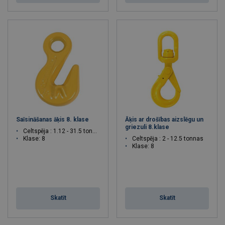
Saīsināšanas āķis 8. klase
Āķis ar drošības aizslēgu un
griezuli 8.klase
Celtspēja : 1.12 - 31.5 tonnas
Klase: 8
Celtspēja : 2 - 12.5 tonnas
Klase: 8
Skatīt
Skatīt