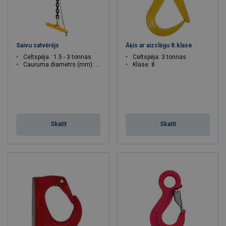
Saivu satvērējs
Āķis ar aizslēgu 8.klase
Celtspēja : 1.5 - 3 tonnas
Celtspēja: 3 tonnas
Cauruma diametrs (mm): 55 - 130
Klase: 8
Skatīt
Skatīt