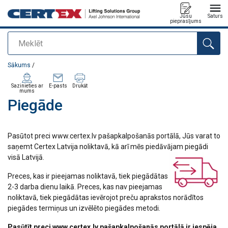
Jūsu
Saturs
pieprasījums
Meklēt
Pievienots jūsu pasūtījumam
Sākums
/
Sazinieties ar
E-pasts
Drukāt
mums
Piegāde
Pasūtot preci www.certex.lv pašapkalpošanās portālā, Jūs varat to
saņemt Certex Latvija noliktavā, kā arī mēs piedāvājam piegādi
visā Latvijā.
Preces, kas ir pieejamas noliktavā, tiek piegādātas
2-3 darba dienu laikā. Preces, kas nav pieejamas
noliktavā, tiek piegādātas ievērojot preču aprakstos norādītos
piegādes termiņus un izvēlēto piegādes metodi.
Pasūtīt preci www.certex.lv pašapkalpošanās portālā ir iespēja