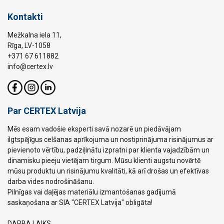
Kontakti
Mežkalna iela 11,
Rīga, LV-1058
+371 67 611882
info@certex.lv
Par CERTEX Latvija
Mēs esam vadošie eksperti savā nozarē un piedāvājam
ilgtspējīgus celšanas aprīkojuma un nostiprinājuma risinājumus ar
pievienoto vērtību, padziļinātu izpratni par klienta vajadzībām un
dinamisku pieeju vietējam tirgum. Mūsu klienti augstu novērtē
mūsu produktu un risinājumu kvalitāti, kā arī drošas un efektīvas
darba vides nodrošināšanu.
Pilnīgas vai daļējas materiālu izmantošanas gadījumā
saskaņošana ar SIA "CERTEX Latvija" obligāta!
DARBA LAIKS