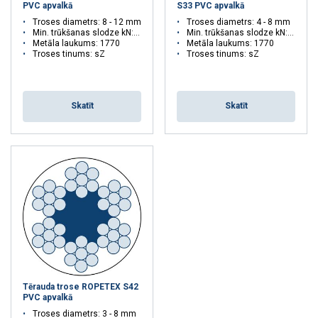
PVC apvalkā
S33 PVC apvalkā
Troses diametrs: 8 - 12 mm
Troses diametrs: 4 - 8 mm
Min. trūkšanas slodze kN: 19.6 - 54.3
Min. trūkšanas slodze kN: 5.77 - 23.1
Metāla laukums: 1770
Metāla laukums: 1770
Troses tinums: sZ
Troses tinums: sZ
Skatīt
Skatīt
Tērauda trose ROPETEX S42
Šajā tīmekļa vietnē tiek
PVC apvalkā
izmantoti sīkfaili
Troses diametrs: 3 - 8 mm
LATVIAN