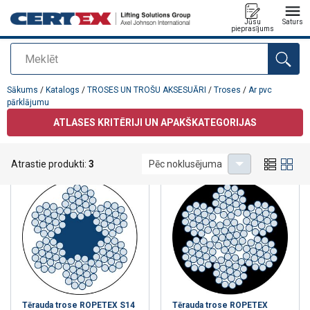
Jūsu
Saturs
pieprasījums
Meklēt
Pievienots jūsu pasūtījumam
Sākums
/
Katalogs
/
TROSES UN TROŠU AKSESUĀRI
/
Troses
/
Ar pvc
pārklājumu
ATLASES KRITĒRIJI UN APAKŠKATEGORIJAS
Ar pvc pārklājumu
Atrastie produkti:
3
Pēc noklusējuma
Tērauda trose ROPETEX S14
Tērauda trose ROPETEX