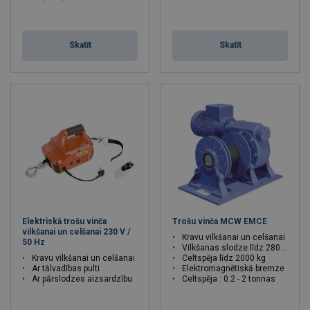
Liels celšanas ātrums
Celtspēja : 0.2 - 0.2 tonnas
Skatīt
Skatīt
Elektriskā trošu vinča
Trošu vinča MCW EMCE
vilkšanai un celšanai 230 V /
Kravu vilkšanai un celšanai
50 Hz
Vilkšanas slodze līdz 2800 kg
Kravu vilkšanai un celšanai
Celtspēja līdz 2000 kg
Ar tālvadības pulti
Elektromagnētiskā bremze
Ar pārslodzes aizsardzību
Celtspēja : 0.2 - 2 tonnas
Celtspēja : 0.25 - 0.45 tonnas