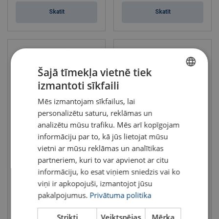
Skatīt
Skatīt
Šajā tīmekļa vietnē tiek
izmantoti sīkfaili
LATVIAN
Mēs izmantojam sīkfailus, lai
ENGLISH TRANSLATION
personalizētu saturu, reklāmas un
analizētu mūsu trafiku. Mēs arī kopīgojam
informāciju par to, kā jūs lietojat mūsu
Pneimatiskā ķēžu vinča Red
Pneimatiskā Ķežu Vinča Red
Rooster TCR (250 - 2.000
Rooster TCR Zema korpusa
vietni ar mūsu reklāmas un analītikas
kg)
(500 - 2.000 kg)
partneriem, kuri to var apvienot ar citu
Lietošanai smagā rūpniecībā
Lietošanai vietās, kur ir
Celtspēja 250 - 2 000 kg
ierobežots augstums
informāciju, ko esat viņiem sniedzis vai ko
ATEX Saskaņā ar EK Direktīvu
Celtspēja 500 - 2 200 kg
viņi ir apkopojuši, izmantojot jūsu
Celtspēja : 0.25 - 2 tonnas
ATEX Saskaņā ar EK Direktīvu
Celtspēja : 0.5 - 2 tonnas
pakalpojumus.
Privātuma politika
Skatīt
Skatīt
Strikti
Veiktspējas
Mērķa