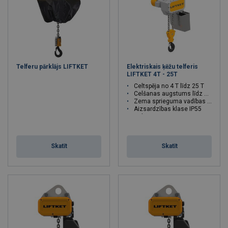
Telferu pārklājs LIFTKET
Elektriskais ķēžu telferis
LIFTKET 4T - 25T
Celtspēja no 4 T līdz 25 T
Celšanas augstums līdz 200 m
Zema sprieguma vadības strāva
Aizsardzības klase IP55
Celtspēja : 4 - 25 tonnas
Skatīt
Skatīt