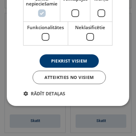
nepieciešamie
Funkcionalitātes
Neklasificētie
PIEKRIST VISIEM
Pneimatiskā ķēžu vinča Red
Jaudīga pnematiskā ķēžu
ATTEIKTIES NO VISIEM
Rooster TCR / TCS (250 -
vinča Red Rooster TCS (500
2000 kg)
- 980 kg)
Lietošanai smagā rūpniecībā,
Lietošanai apstrādes rūpniecībai
RĀDĪT DETAĻAS
kuģu būvē un jūrā
Celtspēja 500 - 980 kg
Celtspēja 250 - 2000 kg
ATEX Saskaņā ar EK Direktīvu
ATEX Saskaņā ar EK Direktīvu
Celtspēja : 0.5 - 0.98 tonnas
Celtspēja : 0.25 - 2 tonnas
Skatīt
Skatīt