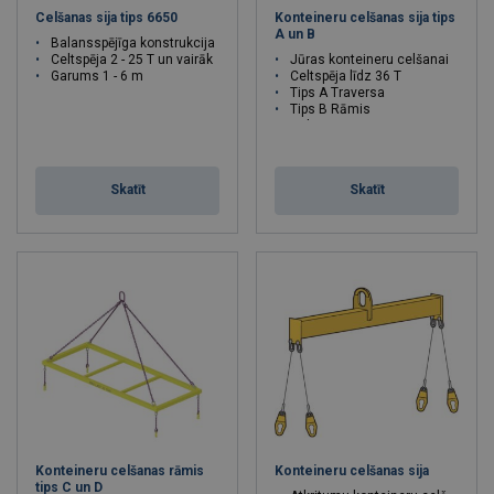
Celšanas sija tips 6650
Konteineru celšanas sija tips
A un B
Balansspējīga konstrukcija
Celtspēja 2 - 25 T un vairāk
Jūras konteineru celšanai
Garums 1 - 6 m
Celtspēja līdz 36 T
Tips A Traversa
Tips B Rāmis
Celtspēja : 25 - 36 tonnas
Skatīt
Skatīt
Konteineru celšanas rāmis
Konteineru celšanas sija
tips C un D