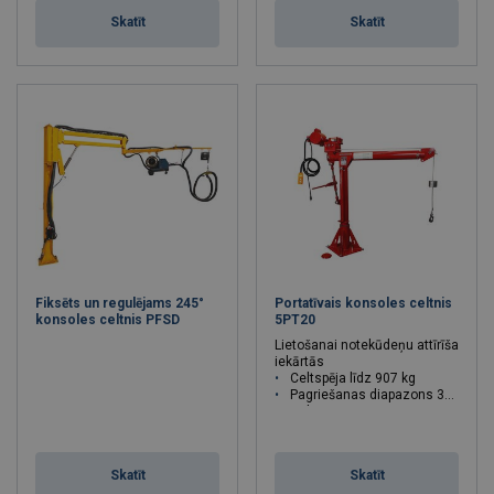
Skatīt
Skatīt
Fiksēts un regulējams 245°
Portatīvais konsoles celtnis
konsoles celtnis PFSD
5PT20
Lietošanai notekūdeņu attīrīšanas
iekārtās
Celtspēja līdz 907 kg
Pagriešanas diapazons 360°
Celtspēja : 0.91 - 0.91 tonnas
Skatīt
Skatīt