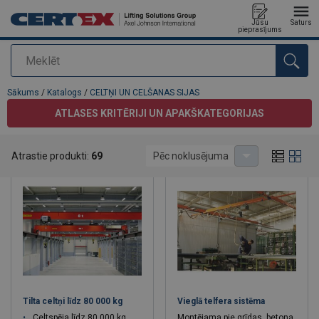
Jūsu
Saturs
pieprasījums
Meklēt
Pievienots jūsu pasūtījumam
Sākums
/
Katalogs
/
CELTŅI UN CELŠANAS SIJAS
ATLASES KRITĒRIJI UN APAKŠKATEGORIJAS
CELTŅI UN CELŠANAS SIJAS
Atrastie produkti:
69
Pēc noklusējuma
Tilta celtņi līdz 80 000 kg
Vieglā telfera sistēma
Celtspēja līdz 80 000 kg
Montējama pie grīdas, betona