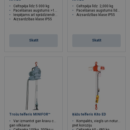
Celtspēja līdz 5 000 kg
Celtspēja līdz 2,000 kg
Pacelšanas augstums >100 m
Pacelšanas augstums līdz 9 m
Iespējams arī sprādziendrošs
Aizsardzības klase IP55
Aizsardzības klase IP55
Celtspēja : 0.5 - 2 tonnas
Skatīt
Skatīt
Trošu telferis MINIFOR™
Ķēžu telferis Kito ED
Var izmantot gan kravu celšanai,
Kompakts, viegls un noturīgs
gan vilkšanai
pret koroziju
Celtspēja 100kg, 300kg un 500kg
Celtspēja 60 - 480 kg