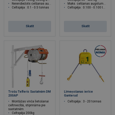
Neierobežots celšanas augstums
Maks. celšanas augstums 70m
Celtspēja : 0.1 - 0.5 tonnas
Celtspēja : 0.100 - 0.100 tonnas
Skatīt
Skatīt
Trošu Telferis Sastatnēm DM
Līmeņošanas ierīce
200AP
Ganterud
Montāžas vinča lietošanai
Celtspēja : 3 - 20 tonnas
celtniecībā, stiprināma pie
sastatnēm
Celtspēja 200kg