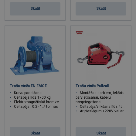
Skatīt
Skatīt
Trošu vinča EN EMCE
Trošu vinča Pullzall
Kravu pacelšanai
Montāžas darbiem, iekārtu
Celtspēja līdz 1700 kg
pārvietošanai, kabeļu
Elektromagnētiskā bremze
nospriegošanai
Celtspēja : 0.2 - 1.7 tonnas
Celtspēja/vilkšana līdz 454 kg
Ar pieslēgumu 220V vai ar
akumulatoru 24V
Skatīt
Skatīt