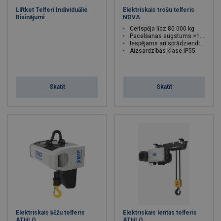
Liftket Telferi Individuālie
Elektriskais trošu telferis
Risinājumi
NOVA
Celtspēja līdz 80 000 kg
Pacelšanas augstums >100 m
Iespējams arī sprādziendrošs
Aizsardzības klase IP55
Skatīt
Skatīt
Elektriskais ķēžu telferis
Elektriskais lentas telferis
ATHLO
ATHLO