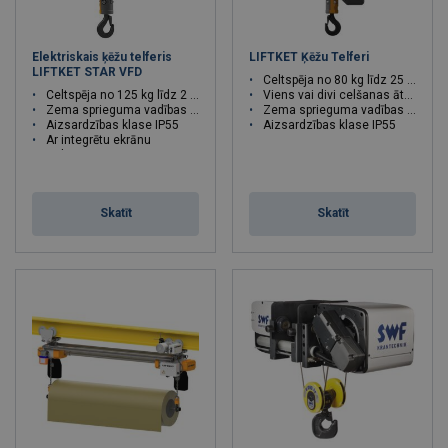
Elektriskais ķēžu telferis
LIFTKET Ķēžu Telferi
LIFTKET STAR VFD
Celtspēja no 80 kg līdz 25 000 kg
Celtspēja no 125 kg līdz 2 000 kg
Viens vai divi celšanas ātrumi
Zema sprieguma vadības strāva
Zema sprieguma vadības strāva
Aizsardzības klase IP55
Aizsardzības klase IP55
Ar integrētu ekrānu
Celtspēja : 0.125 - 2 tonnas
Skatīt
Skatīt