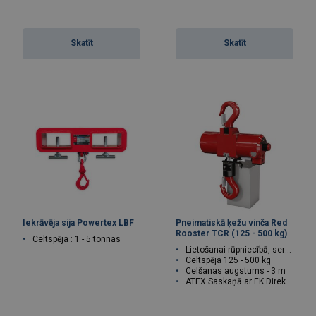
Skatīt
Skatīt
Iekrāvēja sija Powertex LBF
Pneimatiskā ķežu vinča Red
Rooster TCR (125 - 500 kg)
Celtspēja : 1 - 5 tonnas
Lietošanai rūpniecībā, servisā
Celtspēja 125 - 500 kg
Celšanas augstums - 3 m
ATEX Saskaņā ar EK Direktīvu
Celtspēja : 0.125 - 0.500 tonnas