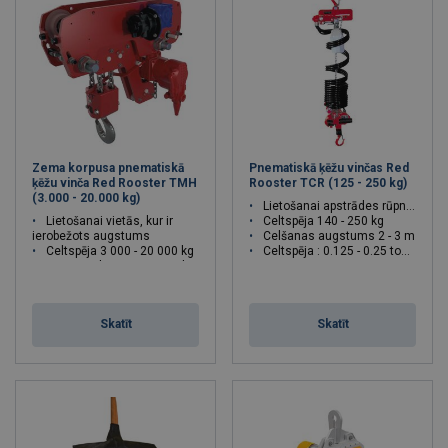
Zema korpusa pnematiskā
Pnematiskā ķēžu vinčas Red
ķēžu vinča Red Rooster TMH
Rooster TCR (125 - 250 kg)
(3.000 - 20.000 kg)
Lietošanai apstrādes rūpniecībā
Lietošanai vietās, kur ir
Celtspēja 140 - 250 kg
ierobežots augstums
Celšanas augstums 2 - 3 m
Celtspēja 3 000 - 20 000 kg
Celtspēja : 0.125 - 0.25 tonnas
ATEX Saskaņā ar EK Direktīvu
Celtspēja : 3 - 20 tonnas
Skatīt
Skatīt