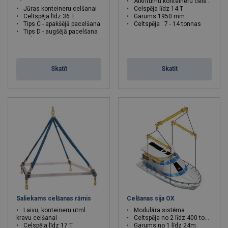
Atkritumu konteineru celšanai
Jūras konteineru celšanai
Celspēja līdz 14 T
Celtspēja līdz 36 T
Garums 1950 mm
Tips C - apakšējā pacelšana
Celtspēja : 7 - 14 tonnas
Tips D - augšējā pacelšana
Celtspēja : 24 - 36 tonnas
Skatīt
Skatīt
Saliekams celšanas rāmis
Celšanas sija OX
Laivu, konteineru utml.
Modulāra sistēma
kravu celšanai
Celtspēja no 2 līdz 400 tonnām
Celspēja līdz 17 T
Garums no 1 līdz 24m