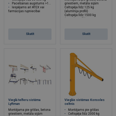
Pacelšanas augstums >100 m
griestiem, metāla sijām
Iespējams arī ATEX vai
Celtspēja līdz 125 kg
farmācijas rupniecībai
(alumīnija profili)
Celtspēja līdz 1500 kg
(tērauda profili)
Celtspēja : 0.08 - 1 tonnas
Skatīt
Skatīt
Vieglā telferu sistēma
Vieglās sistēmas Konsoles
Lyftman
celtnis
Montējama pie grīdas, betona
Montējams pie grīdas
griestiem, metāla sijām
Celtspēja līdz 2000 kg