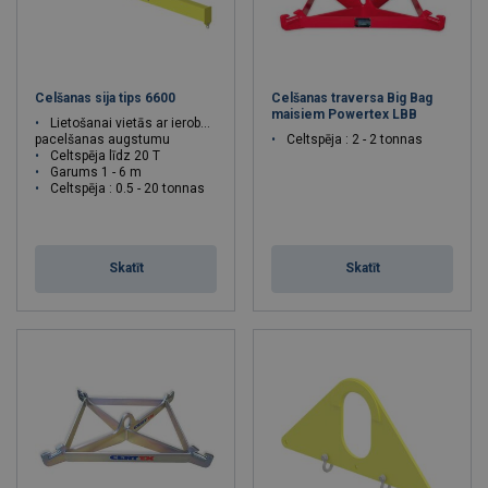
Celšanas sija tips 6600
Celšanas traversa Big Bag
maisiem Powertex LBB
Lietošanai vietās ar ierobežotu
pacelšanas augstumu
Celtspēja : 2 - 2 tonnas
Celtspēja līdz 20 T
Garums 1 - 6 m
Celtspēja : 0.5 - 20 tonnas
Skatīt
Skatīt