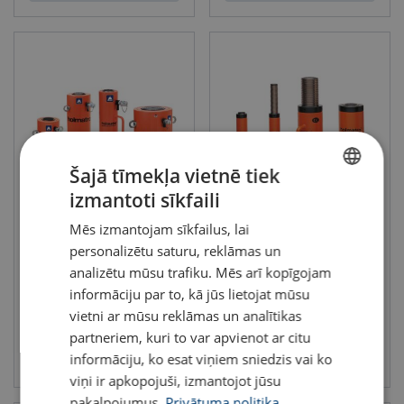
Šajā tīmekļa vietnē tiek
izmantoti sīkfaili
LATVIAN
Holmatro domkrats HJ H
Holmatro domkrats HJ G SN
sērija
Mēs izmantojam sīkfailus, lai
Piemērots smagiem celšanas
ENGLISH TRANSLATION
darbiem
Piemērots ilgstošai slodzei
personalizētu saturu, reklāmas un
Cilindra garums (mm): 50 - 300
Cilindra garums (mm): 150
analizētu mūsu trafiku. Mēs arī kopīgojam
informāciju par to, kā jūs lietojat mūsu
vietni ar mūsu reklāmas un analītikas
partneriem, kuri to var apvienot ar citu
Skatīt
Skatīt
informāciju, ko esat viņiem sniedzis vai ko
viņi ir apkopojuši, izmantojot jūsu
pakalpojumus.
Privātuma politika