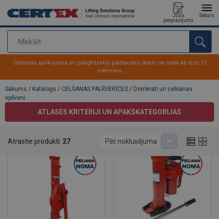
Jūsu
Saturs
pieprasījums
Meklēt
Pievienots jūsu pasūtījumam
Celšanas aprīkojuma un palīglīdzekļu pārbaudes jāveic ne retāk kā reizi 12
mēnešos
Sākums
/
Katalogs
/
CELŠANAS PALĪGIERĪCES
/
Domkrati un celšanas
spilveni
ATLASES KRITĒRIJI UN APAKŠKATEGORIJAS
Domkrati un celšanas spilveni
Atrastie produkti:
27
Pēc noklusējuma