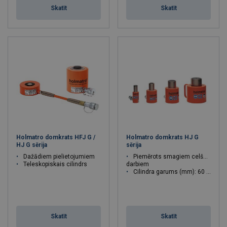
Skatīt
Skatīt
Holmatro domkrats HFJ G /
Holmatro domkrats HJ G
HJ G sērija
sērija
Dažādiem pielietojumiem
Piemērots smagiem celšanas
Teleskopiskais cilindrs
darbiem
Cilindra garums (mm): 60 - 300
Skatīt
Skatīt