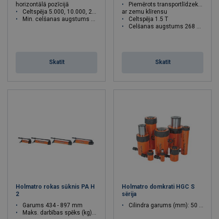
horizontālā pozīcijā
Piemērots transportlīdzekļiem
Celtspēja 5.000, 10.000, 25.000 kg
ar zemu klīrensu
Min. celšanas augstums 25 mm
Celtspēja 1.5 T
Celšanas augstums 268 mm
Skatīt
Skatīt
Holmatro rokas sūknis PA H
Holmatro domkrati HGC S
2
sērija
Garums 434 - 897 mm
Cilindra garums (mm): 50 - 250
Maks. darbības spēks (kg): 32 - 35