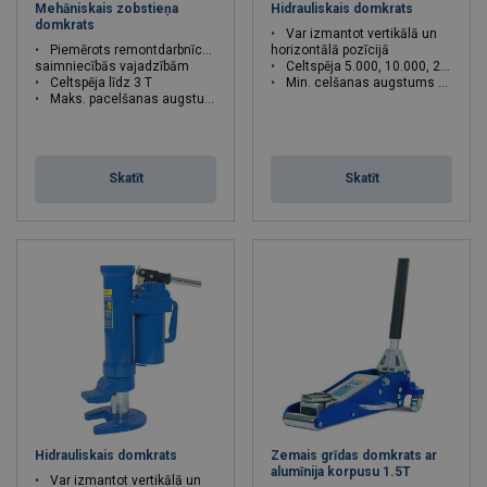
Mehāniskais zobstieņa
Hidrauliskais domkrats
domkrats
Var izmantot vertikālā un
Piemērots remontdarbnīcām,
horizontālā pozīcijā
saimniecībās vajadzībām
Celtspēja 5.000, 10.000, 25.000 kg
Celtspēja līdz 3 T
Min. celšanas augstums 25 mm
Maks. pacelšanas augstums 1325 mm
Skatīt
Skatīt
Hidrauliskais domkrats
Zemais grīdas domkrats ar
alumīnija korpusu 1.5T
Var izmantot vertikālā un