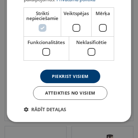
Strikti
Veiktspējas
Mērķa
nepieciešamie
Funkcionalitātes
Neklasificētie
Holmatro domkrats HLC H
Holmatro domkrats HHJ G
sērija
Gan kravas stumšanai, gan vilkšana
Cilindra garums (mm): 50 - 300
Cilindra garums (mm): 50 - 50
PIEKRIST VISIEM
ATTEIKTIES NO VISIEM
RĀDĪT DETAĻAS
Skatīt
Skatīt