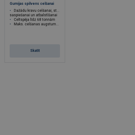
Gumijas spilvens celšanai
Dažādu kravu celšanai, stumšanai,
saspiešanai un atbalstīšanai
Celtspēja līdz 68 tonnām
Maks. celšanas augstums 520 mm
Skatīt