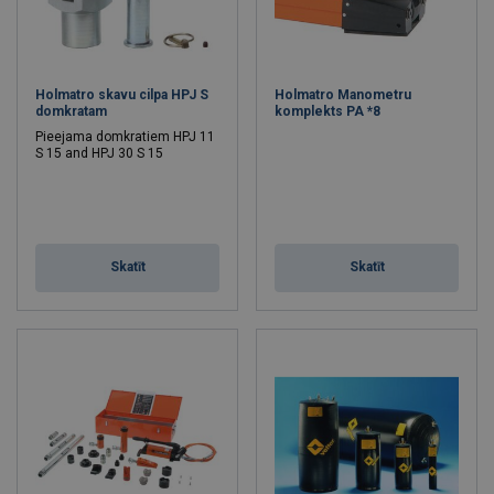
Holmatro skavu cilpa HPJ S
Holmatro Manometru
domkratam
komplekts PA *8
Pieejama domkratiem HPJ 11
S 15 and HPJ 30 S 15
Skatīt
Skatīt