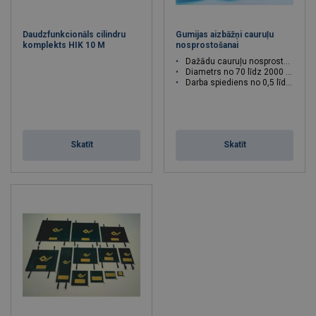
Daudzfunkcionāls cilindru
Gumijas aizbāžņi cauruļu
komplekts HIK 10 M
nosprostošanai
Dažādu cauruļu nosprostošanai
Diametrs no 70 līdz 2000 mm
Darba spiediens no 0,5 līdz 6 bar
Skatīt
Skatīt