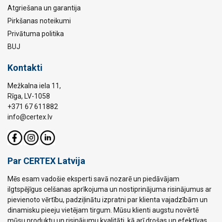
Atgriešana un garantija
Pirkšanas noteikumi
Privātuma politika
BUJ
Kontakti
Mežkalna iela 11,
Rīga, LV-1058
+371 67 611882
info@certex.lv
Par CERTEX Latvija
Mēs esam vadošie eksperti savā nozarē un piedāvājam
ilgtspējīgus celšanas aprīkojuma un nostiprinājuma risinājumus ar
pievienoto vērtību, padziļinātu izpratni par klienta vajadzībām un
dinamisku pieeju vietējam tirgum. Mūsu klienti augstu novērtē
mūsu produktu un risinājumu kvalitāti, kā arī drošas un efektīvas