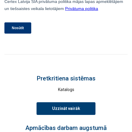
informāciju, ko esat viņiem sniedzis vai ko
viņi ir apkopojuši, izmantojot jūsu
pakalpojumus.
Privātuma politika
Strikti
Veiktspējas
Mērķa
nepieciešamie
Funkcionalitātes
Neklasificētie
Pretkritiena sistēmas
PIEKRIST VISIEM
Katalogs
ATTEIKTIES NO VISIEM
Uzzināt vairāk
RĀDĪT DETAĻAS
Apmācības darbam augstumā