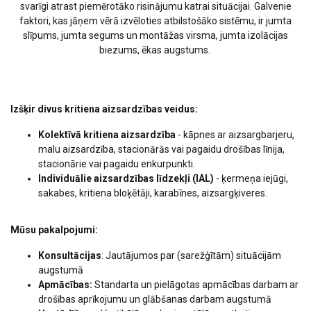
svarīgi atrast piemērotāko risinājumu katrai situācijai. Galvenie
faktori, kas jāņem vērā izvēloties atbilstošāko sistēmu, ir jumta
slīpums, jumta segums un montāžas virsma, jumta izolācijas
biezums, ēkas augstums.
Izšķir divus kritiena aizsardzības veidus:
Kolektīvā kritiena aizsardzība
- kāpnes ar aizsargbarjeru,
malu aizsardzība, stacionārās vai pagaidu drošības līnija,
stacionārie vai pagaidu enkurpunkti.
Individuālie aizsardzības līdzekļi (IAL)
- ķermeņa iejūgi,
sakabes, kritiena bloķētāji, karabīnes, aizsargķiveres.
Mūsu pakalpojumi:
Konsultācijas
: Jautājumos par (sarežģītām) situācijām
augstumā
Apmācības:
Standarta un pielāgotas apmācības darbam ar
drošības aprīkojumu un glābšanas darbam augstumā