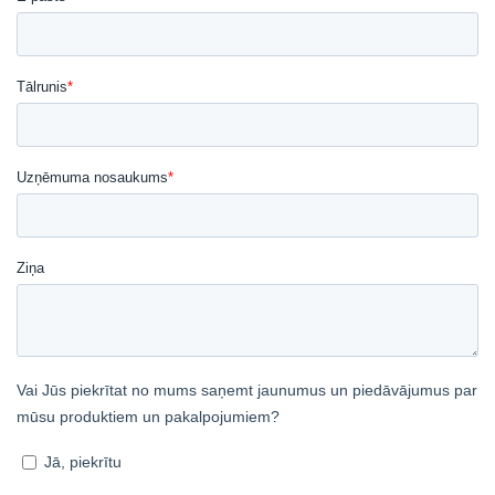
Šajā tīmekļa vietnē tiek
izmantoti sīkfaili
LATVIAN
Mēs izmantojam sīkfailus, lai
ENGLISH TRANSLATION
personalizētu saturu, reklāmas un
analizētu mūsu trafiku. Mēs arī kopīgojam
informāciju par to, kā jūs lietojat mūsu
vietni ar mūsu reklāmas un analītikas
partneriem, kuri to var apvienot ar citu