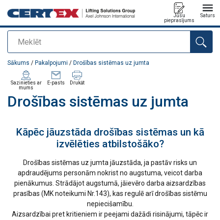
Jūsu
Saturs
pieprasījums
Meklēt
Pievienots jūsu pasūtījumam
Sākums
/
Pakalpojumi
/
Drošības sistēmas uz jumta
Sazinieties ar
E-pasts
Drukāt
mums
Drošības sistēmas uz jumta
Kāpēc jāuzstāda drošības sistēmas un kā
izvēlēties atbilstošāko?
Drošības sistēmas uz jumta jāuzstāda, ja pastāv risks un
apdraudējums personām nokrist no augstuma, veicot darba
pienākumus. Strādājot augstumā, jāievēro darba aizsardzības
prasības (MK noteikumi Nr.143), kas regulē arī drošības sistēmu
nepiecišamību.
Aizsardzībai pret kritieniem ir peejami dažādi risinājumi, tāpēc ir