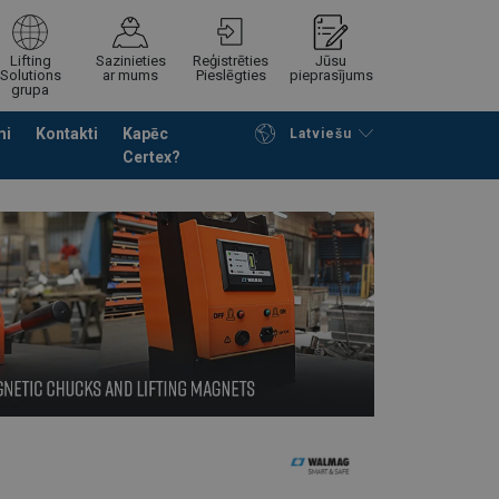
Lifting
Sazinieties
Reģistrēties
Jūsu
Solutions
ar mums
Pieslēgties
pieprasījums
grupa
mi
Kontakti
Kapēc
Latviešu
Certex?
Noformēt piedāvājuma pieprasījumu