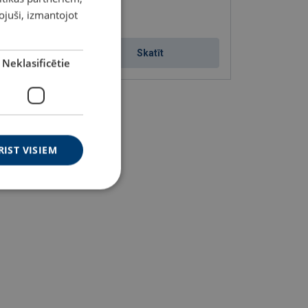
ENGLISH TRANSLATION
pojuši, izmantojot
Skatīt
Neklasificētie
RIST VISIEM