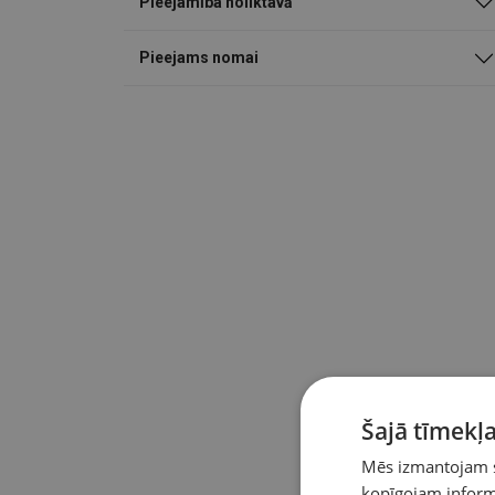
Pieejamība noliktavā
Pieejams nomai
Šajā tīmekļa
Mēs izmantojam sī
kopīgojam informā