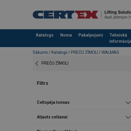
Katalogs
Noma
Pakalpojumi
Tehniskā
informācij
Pievienots jūsu pasūtījumam
Sākums
/
Katalogs
/
PREČU ZĪMOLI
/
WALMAG
PREČU ZĪMOLI
Filtrs
Celtspēja tonnas
Atļauts celšanai