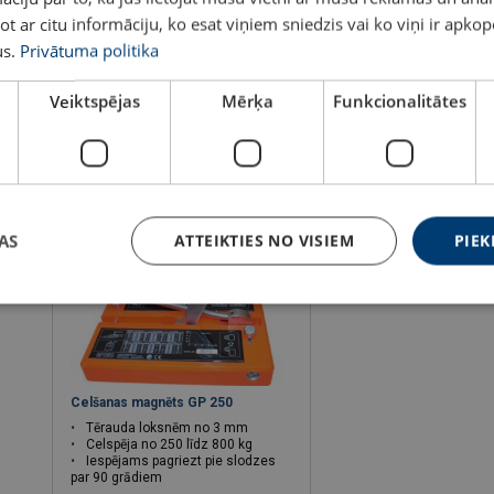
ot ar citu informāciju, ko esat viņiem sniedzis vai ko viņi ir apko
s.
Privātuma politika
Skatīt
Skatīt
Veiktspējas
Mērķa
Funkcionalitātes
AS
ATTEIKTIES NO VISIEM
PIEK
Celšanas magnēts GP 250
Tērauda loksnēm no 3 mm
Celspēja no 250 līdz 800 kg
Iespējams pagriezt pie slodzes
par 90 grādiem