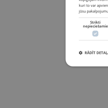
kuri to var apvien
jūsu pakalpojumu
Strikti
nepieciešamie
RĀDĪT DETAĻ