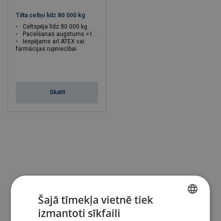
Tilta celtņi līdz 80 000 kg
Celtspēja līdz 80 000 kg
Pacelšanas augstums >100 m
Iespējams arī ATEX vai
farmācijas rupniecībai
Skatīt
Šajā tīmekļa vietnē tiek
izmantoti sīkfaili
LATVIAN