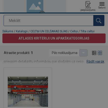
Jūsu
Saturs
pieprasījums
Meklēt
Pievienots jūsu pasūtījumam
Sākums
/
Katalogs
/
CELTŅI UN CELŠANAS SIJAS
/
Celtņi
/
Tilta celtņi
ATLASES KRITĒRIJI UN APAKŠKATEGORIJAS
Tilta celtņi
Atrastie produkti:
1
Pēc noklusējuma
Pēc Jūs pieprasījuma sagatavosim tilta celtņa tehnisko projektu,
sniegsim detalizētu informāciju par slodzēm uz nesošo
Rādīt vairāk
konstrukciju, kā arī konsultēsim par ekonomiski izdevīgāko kravu
celšanas risinājumu pirms ēkas projektēšanas vai modernizācijas.
Lai saņemtu piedāvājumu, lūdzam nospiest uz bildes zemāk un
aizpildīt Tilta celtņa pieteikuma formu