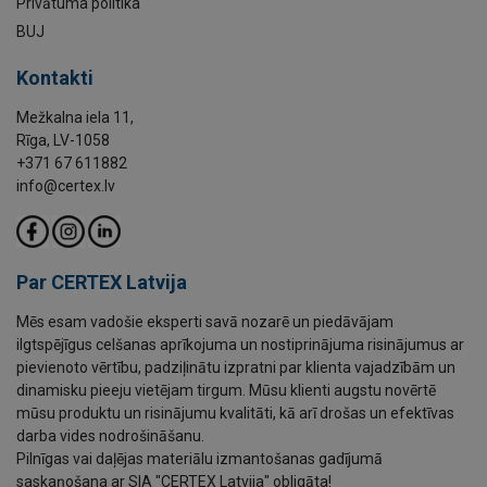
Privātuma politika
BUJ
Kontakti
Mežkalna iela 11,
Rīga, LV-1058
+371 67 611882
info@certex.lv
Par CERTEX Latvija
Mēs esam vadošie eksperti savā nozarē un piedāvājam
ilgtspējīgus celšanas aprīkojuma un nostiprinājuma risinājumus ar
pievienoto vērtību, padziļinātu izpratni par klienta vajadzībām un
dinamisku pieeju vietējam tirgum. Mūsu klienti augstu novērtē
mūsu produktu un risinājumu kvalitāti, kā arī drošas un efektīvas
darba vides nodrošināšanu.
Pilnīgas vai daļējas materiālu izmantošanas gadījumā
saskaņošana ar SIA "CERTEX Latvija" obligāta!