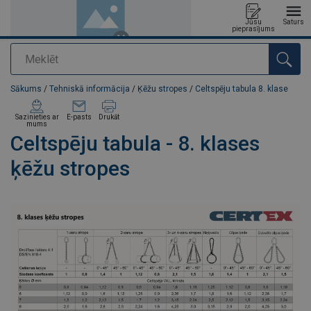
Jūsu
Saturs
pieprasījums
Meklēt
Pievienots jūsu pasūtījumam
Sākums
/
Tehniskā informācija
/
Ķēžu stropes
/
Celtspēju tabula 8. klase
Sazinieties ar
E-pasts
Drukāt
mums
Celtspēju tabula - 8. klases
ķēžu stropes