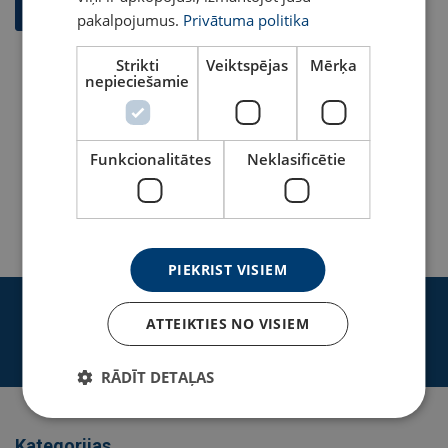
pakalpojumus.
Privātuma politika
Strikti
Veiktspējas
Mērķa
nepieciešamie
8.klases ķēžu stropes
Katalogs
Funkcionalitātes
Neklasificētie
Uzzināt vairāk
PIEKRIST VISIEM
Pierakstīties jaunumu saņemšanai
ATTEIKTIES NO VISIEM
Pierakstīties
RĀDĪT DETAĻAS
Kategorijas