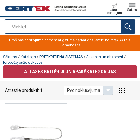
Jūsu
Saturs
pieprasījums
Meklēt
Pievienots jūsu pasūtījumam
Drošības aprīkojuma darbam augstumā pārbaudes jāveic ne retāk kā reizi
12 mēnešos
Sākums
/
Katalogs
/
PRETKRITIENA SISTĒMAS
/
Sakabes un absorberi
/
Ierobežojošās sakabes
ATLASES KRITĒRIJI UN APAKŠKATEGORIJAS
Ierobežojošās sakabes
Atrastie produkti:
1
Pēc noklusējuma
Šeit Jūs atradīsiet informāciju par ierobežojošām sakabēm.