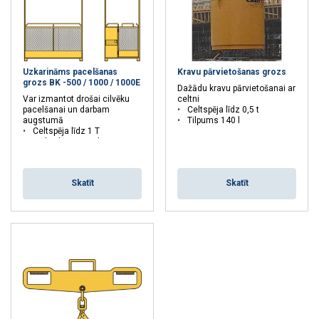
Uzkarināms pacelšanas
Kravu pārvietošanas grozs
grozs BK -500 / 1000 / 1000E
Dažādu kravu pārvietošanai ar
Var izmantot drošai cilvēku
celtni
pacelšanai un darbam
Celtspēja līdz 0,5 t
augstumā
Tilpums 140 l
Celtspēja līdz 1 T
Maks. lietotāju skaits: 4
Skatīt
Skatīt