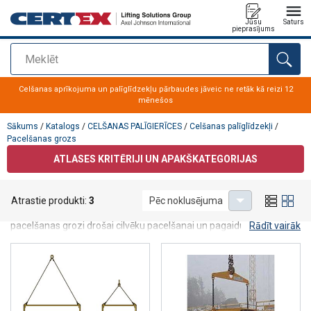
Jūsu
Saturs
pieprasījums
Meklēt
Pievienots jūsu pasūtījumam
Celšanas aprīkojuma un palīglīdzekļu pārbaudes jāveic ne retāk kā reizi 12
mēnešos
Sākums
/
Katalogs
/
CELŠANAS PALĪGIERĪCES
/
Celšanas palīglīdzekļi
/
Pacelšanas grozs
ATLASES KRITĒRIJI UN APAKŠKATEGORIJAS
Pacelšanas grozs
Atrastie produkti:
3
Pēc noklusējuma
Certex Latvija plašā piedāvājuma klāstā ir pieejami dažāda veida
pacelšanas grozi drošai cilvēku pacelšanai un pagaidu darbam
Rādīt vairāk
augstumā, kā arī kravu pārvietošanas grozi. Cilvēku celšanas
grozā personāla drošības aprīkojums (jostas, sakabes) iespējams
pievienot pie sānu sliedēm, kas novietotas grozam pa perimetru.
Sazinieties ar mūsu
klientu apkalpošanas nodaļu
, lai saņemtu
papildinformāciju!