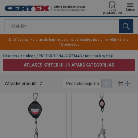
Jūsu
Saturs
pieprasījums
Meklēt
Pievienots jūsu pasūtījumam
Drošības aprīkojuma darbam augstumā pārbaudes jāveic ne retāk kā reizi
12 mēnešos
Sākums
/
Katalogs
/
PRETKRITIENA SISTĒMAS
/
Kritiena bloķētāji
ATLASES KRITĒRIJI UN APAKŠKATEGORIJAS
Kritiena bloķētāji
Atrastie produkti:
7
Pēc noklusējuma