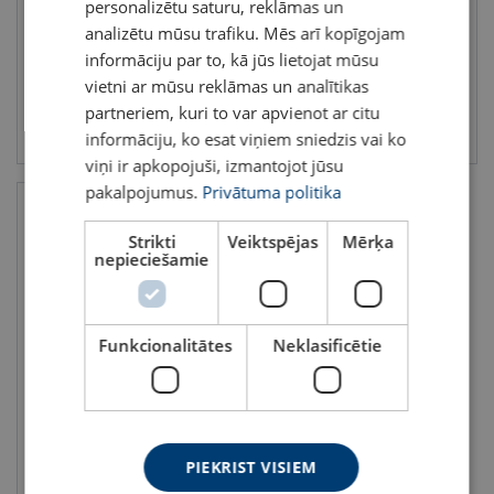
personalizētu saturu, reklāmas un
Garums: 20 - 20 m
Standarts: EN 360
Garums: 3.5 - 15 m
analizētu mūsu trafiku. Mēs arī kopīgojam
informāciju par to, kā jūs lietojat mūsu
vietni ar mūsu reklāmas un analītikas
partneriem, kuri to var apvienot ar citu
Skatīt
Skatīt
informāciju, ko esat viņiem sniedzis vai ko
viņi ir apkopojuši, izmantojot jūsu
pakalpojumus.
Privātuma politika
Strikti
Veiktspējas
Mērķa
nepieciešamie
Funkcionalitātes
Neklasificētie
Eksoskelets EXO kritiena
bloķētājam FA2040210
PIEKRIST VISIEM