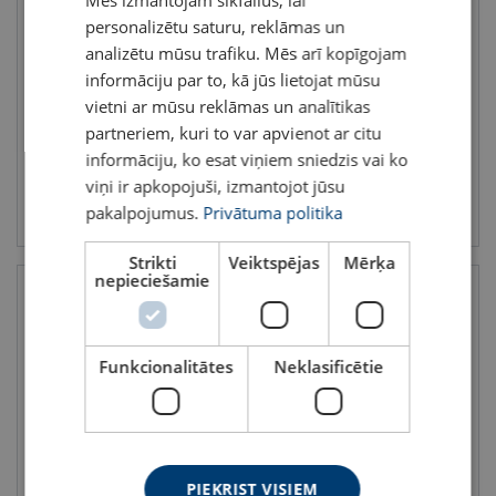
Mēs izmantojam sīkfailus, lai
ENGLISH TRANSLATION
personalizētu saturu, reklāmas un
Celšanas cilpa FP
Celšanas cilpa ar griezuli
TPS
analizētu mūsu trafiku. Mēs arī kopīgojam
Celtspēja : 0.5 - 15 tonnas
Celtspēja : 5 - 25 tonnas
informāciju par to, kā jūs lietojat mūsu
vietni ar mūsu reklāmas un analītikas
partneriem, kuri to var apvienot ar citu
informāciju, ko esat viņiem sniedzis vai ko
viņi ir apkopojuši, izmantojot jūsu
Skatīt
Skatīt
pakalpojumus.
Privātuma politika
Strikti
Veiktspējas
Mērķa
nepieciešamie
Funkcionalitātes
Neklasificētie
Metināma celšanas cilpa
Celšanas cilpa TP
PIEKRIST VISIEM