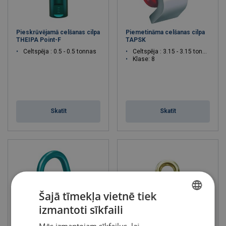
Pieskrūvējamā celšanas cilpa
Piemetināma celšanas cilpa
THEIPA Point-F
TAPSK
Celtspēja : 0.5 - 0.5 tonnas
Celtspēja : 3.15 - 3.15 tonnas
Klase: 8
Skatīt
Skatīt
Šajā tīmekļa vietnē tiek
izmantoti sīkfaili
LATVIAN