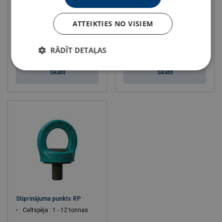
TAPS-E
Celtspēja : 0.5 - 40 tonnas
Celtspēja : 1.4 - 26.5 tonnas
ATTEIKTIES NO VISIEM
RĀDĪT DETAĻAS
Skatīt
Skatīt
Stiprinājuma punkts RP
Celtspēja : 1 - 12 tonnas