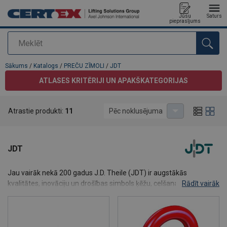
Jūsu
Saturs
pieprasījums
Meklēt
Pievienots jūsu pasūtījumam
Sākums
/
Katalogs
/
PREČU ZĪMOLI
/
JDT
ATLASES KRITĒRIJI UN APAKŠKATEGORIJAS
Atrastie produkti:
11
Pēc noklusējuma
JDT
Jau vairāk nekā 200 gadus J.D. Theile (JDT) ir augstākās
kvalitātes, inovāciju un drošības simbols ķēžu, celšanas aprīkojuma
Rādīt vairāk
un savienojošo komponentu ražošanā prasīgiem rūpnieciskiem
pielietojumiem. Kā globāls ražotājs Vācijā, JDT izstrādā un ražo
augstas veiktspējas risinājumus tādām nozarēm kā
kalnrūpniecība, jūras industrija, smago kravu pārvadājumi,