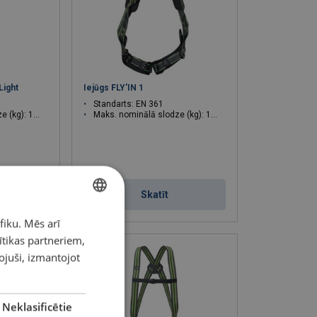
ight
Iejūgs FLY'IN 1
Standarts: EN 361
(kg): 140
Maks. nominālā slodze (kg): 140
Skatīt
fiku. Mēs arī
LATVIAN
ītikas partneriem,
ENGLISH TRANSLATION
pojuši, izmantojot
Neklasificētie