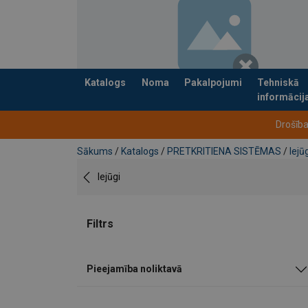
Katalogs
Noma
Pakalpojumi
Tehniskā
informācij
Pievienots jūsu pasūtījumam
Drošība
Sākums
/
Katalogs
/
PRETKRITIENA SISTĒMAS
/
Iejū
Iejūgi
Filtrs
Pieejamība noliktavā