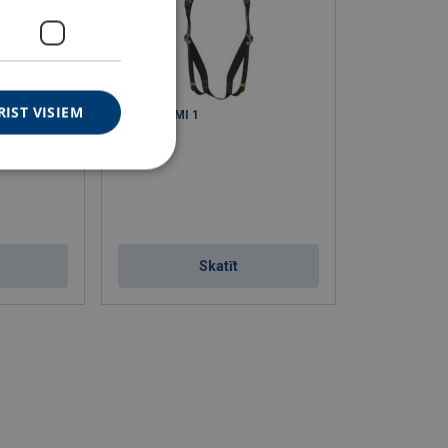
RIST VISIEM
Iejūgs KAMI 1
Skatīt