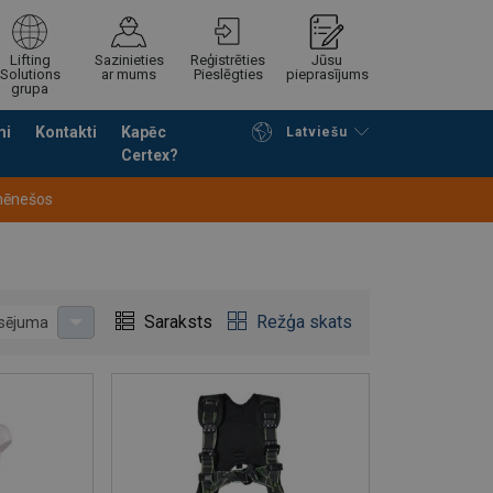
Lifting
Sazinieties
Reģistrēties
Jūsu
Solutions
ar mums
Pieslēgties
pieprasījums
grupa
mi
Kontakti
Kapēc
Latviešu
Certex?
Noformēt piedāvājuma pieprasījumu
 mēnešos
Saraksts
Režģa skats
usējuma