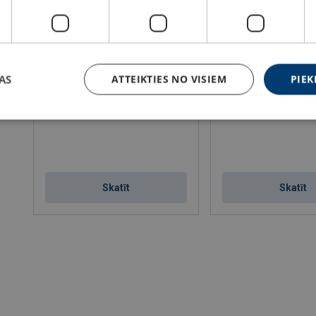
AS
ATTEIKTIES NO VISIEM
PIEK
Iejūgs KAMI 2
Iejūgs MUNE 3
Skatīt
Skatīt