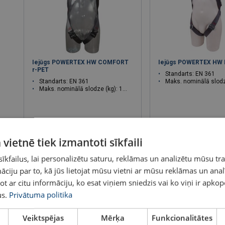
Iejūgs POWERTEX HW COMFORT
Iejūgs POWERTEX HW L
r-PET
Standarts: EN 361
Standarts: EN 361
Maks. nominālā slodze 
Maks. nominālā slodze (kg): 140
Skatīt
Skatīt
 vietnē tiek izmantoti sīkfaili
kfailus, lai personalizētu saturu, reklāmas un analizētu mūsu tra
ciju par to, kā jūs lietojat mūsu vietni ar mūsu reklāmas un anal
ot ar citu informāciju, ko esat viņiem sniedzis vai ko viņi ir apko
s.
Privātuma politika
Veiktspējas
Mērķa
Funkcionalitātes