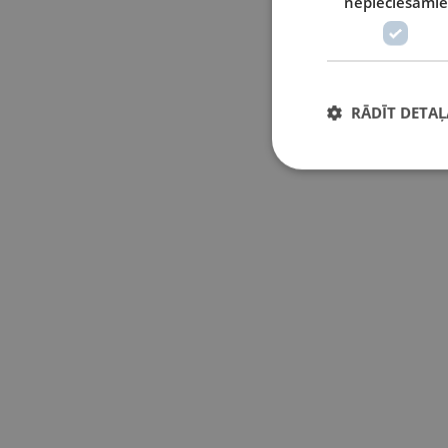
nepieciešamie
RĀDĪT DETAĻ