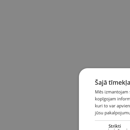
Šajā tīmekļa
Mēs izmantojam sī
kopīgojam informā
kuri to var apvien
jūsu pakalpojumu
Strikti