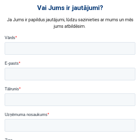
Vai Jums ir jautājumi?
Ja Jums ir papildus jautājumi, lūdzu sazinieties ar mums un mēs
jums atbildēsim.
Šajā tīmekļa vietnē tiek
izmantoti sīkfaili
LATVIAN
Mēs izmantojam sīkfailus, lai
ENGLISH TRANSLATION
personalizētu saturu, reklāmas un
analizētu mūsu trafiku. Mēs arī kopīgojam
informāciju par to, kā jūs lietojat mūsu
vietni ar mūsu reklāmas un analītikas
partneriem, kuri to var apvienot ar citu