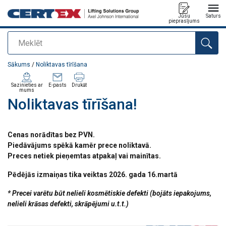
Jūsu
Saturs
pieprasījums
Meklēt
Pievienots jūsu pasūtījumam
Sākums
/
Noliktavas tīrīšana
Sazinieties ar
E-pasts
Drukāt
mums
Noliktavas tīrīšana!
Cenas norādītas bez PVN.
Piedāvājums spēkā kamēr prece noliktavā.
Preces netiek pieņemtas atpakaļ vai mainītas.
Pēdējās izmaiņas tika veiktas 2026. gada 16.martā
* Precei varētu būt nelieli kosmētiskie defekti (bojāts iepakojums,
nelieli krāsas defekti, skrāpējumi u.t.t.)