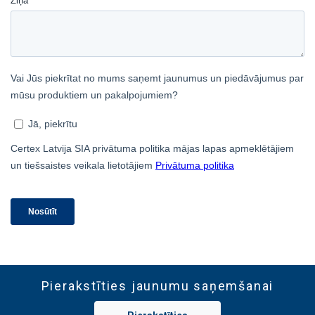
informāciju, ko esat viņiem sniedzis vai ko
viņi ir apkopojuši, izmantojot jūsu
pakalpojumus.
Privātuma politika
Strikti
Veiktspējas
Mērķa
nepieciešamie
Funkcionalitātes
Neklasificētie
PIEKRIST VISIEM
ATTEIKTIES NO VISIEM
Pierakstīties jaunumu saņemšanai
RĀDĪT DETAĻAS