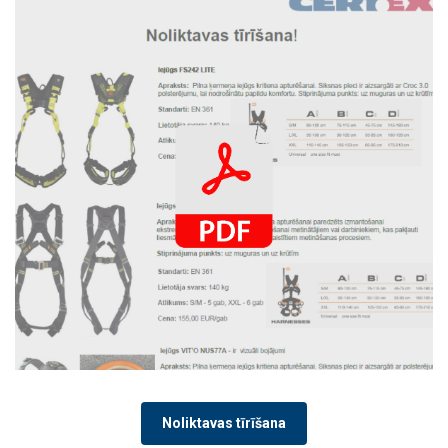
Noliktavas tīrīšana