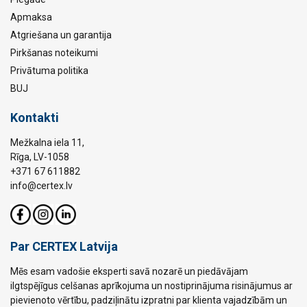
Apmaksa
Atgriešana un garantija
Pirkšanas noteikumi
Privātuma politika
BUJ
Kontakti
Mežkalna iela 11,
Rīga, LV-1058
+371 67 611882
info@certex.lv
Par CERTEX Latvija
Mēs esam vadošie eksperti savā nozarē un piedāvājam
ilgtspējīgus celšanas aprīkojuma un nostiprinājuma risinājumus ar
pievienoto vērtību, padziļinātu izpratni par klienta vajadzībām un