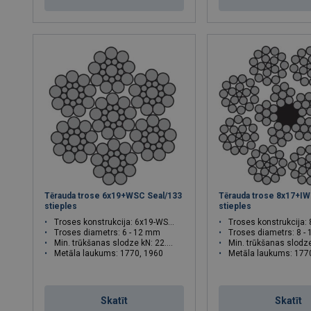
Tērauda trose 6x19+WSC Seal/133
Tērauda trose 8x17+I
stieples
stieples
Troses konstrukcija: 6x19-WSC Seale
Troses konstrukcija:
Troses diametrs: 6 - 12 mm
Troses diametrs: 8 -
Min. trūkšanas slodze kN: 22.7 - 101
Min. trūkšanas slodze kN: 3
Metāla laukums: 1770, 1960
Metāla laukums: 177
Troses tinums: sZ
Troses tinums: sZ
Skatīt
Skatīt