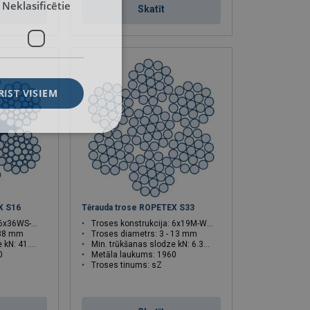
Neklasificētie
Skatīt
RIST VISIEM
X S16
Tērauda trose ROPETEX S33
6x36WS-FC
Troses konstrukcija: 6x19M-WSC
 38 mm
Troses diametrs: 3 - 13 mm
41.4 - 934
Min. trūkšanas slodze kN: 6.39 - 120
0
Metāla laukums: 1960
Troses tinums: sZ