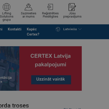
Lifting
Sazinieties
Reģistrēties
Jūsu
Solutions
ar mums
Pieslēgties
pieprasījums
grupa
mi
Kontakti
Kapēc
Latviešu
Certex?
Noformēt piedāvājuma pieprasījumu
orda troses