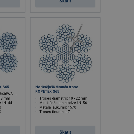
Skatīt
X S65
Nerūsējošā tērauda trose
ROPETEX S65
x36WS-IWRC
 38 mm
Troses diametrs: 10 - 22 mm
4.7 - 1010
Min. trūkšanas slodze kN: 56 - 270
0
Metāla laukums: 1570
S
Troses tinums: sZ
Skatīt