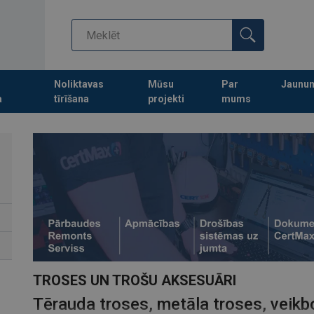
Noliktavas
Mūsu
Par
Jaunu
a
tīrīšana
projekti
mums
Turpināt meklēt preces
TROSES UN TROŠU AKSESUĀRI
Tērauda troses, metāla troses, veikb