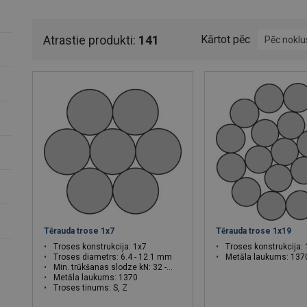
CERTEX Latvija ir viens no lielākajiem trošu izplatītājiem Baltija
tērauda troses, metāla troses, nerūsējošā tērauda troses no ner
Atrastie produkti:
141
Kārtot pēc
Pēc nokl
troses. Trošu konstrukcija sākot no vienkāršām 6 vijumu trosēm
trosēm, troses ar cinka pārklājumu un eļļotas. Pēc Jūsu pasūt
apstrādi ar auksto vai karsto metodi, kā arī nepieciešamas gad
komponentu - āķi, šeikeļi, gredzenu vai citu risinājumu. CERTEX
Plašāku informāciju par tērauda trošu izvēli, vijumu un tinumu,
atradīsiet
TEHNISKĀS INFORMĀCIJAS SADAĻĀ
.
Neatbilstoša tērauda trošu izmantošana var radīt bojājumus un s
Troses cenas Jūs varat uzzināt sazinoties ar mums.
Tērauda trose 1x7
Tērauda trose 1x19
Troses konstrukcija: 1x7
Troses konstrukcija:
Troses diametrs: 6.4 - 12.1 mm
Metāla laukums: 137
Min. trūkšanas slodze kN: 32 - 116
Metāla laukums: 1370
Troses tinums: S, Z