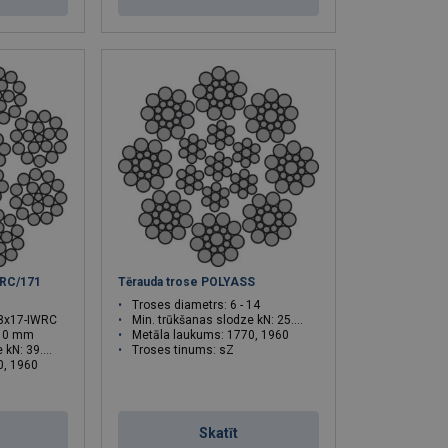
WRC/171
Tērauda trose POLYASS
Troses diametrs: 6 - 14
 8x17-IWRC
Min. trūkšanas slodze kN: 25.1 - 137
 10 mm
Metāla laukums: 1770, 1960
9.1 - 61.1
Troses tinums: sZ
0, 1960
Skatīt