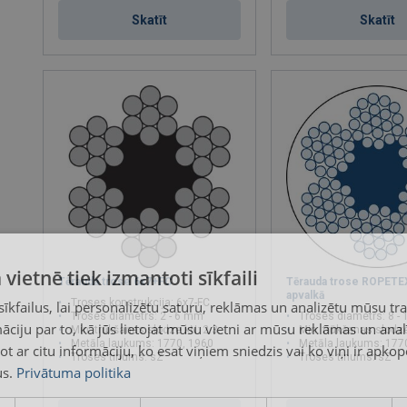
Skatīt
Skatīt
 vietnē tiek izmantoti sīkfaili
Tērauda trose 6x7+FC
Tērauda trose ROPETE
apvalkā
Troses konstrukcija: 6x7-FC
kfailus, lai personalizētu saturu, reklāmas un analizētu mūsu tra
Troses diametrs: 2 - 6 mm
Troses diametrs: 8 -
ciju par to, kā jūs lietojat mūsu vietni ar mūsu reklāmas un anal
Min. trūkšanas slodze kN: 2.35 - 21.2
Min. trūkšanas slodze kN: 1
Metāla laukums: 1770, 1960
Metāla laukums: 177
ot ar citu informāciju, ko esat viņiem sniedzis vai ko viņi ir apko
Troses tinums: sZ
Troses tinums: sZ
s.
Privātuma politika