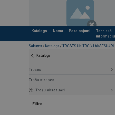
Katalogs
Noma
Pakalpojumi
Tehniskā
informācij
Pievienots jūsu pasūtījumam
Sākums
/
Katalogs
/
TROSES UN TROŠU AKSESUĀRI
Katalogs
Troses
Trošu stropes
Trošu aksesuāri
Filtrs