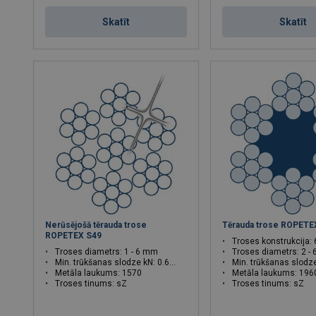
Skatīt
Skatīt
Nerūsējošā tērauda trose
Tērauda trose ROPETE
ROPETEX S49
Troses konstrukcija:
Troses diametrs: 1 - 6 mm
Troses diametrs: 2 -
Min. trūkšanas slodze kN: 0.61 - 21.9
Min. trūkšanas slodze kN:
Metāla laukums: 1570
Metāla laukums: 196
Troses tinums: sZ
Troses tinums: sZ