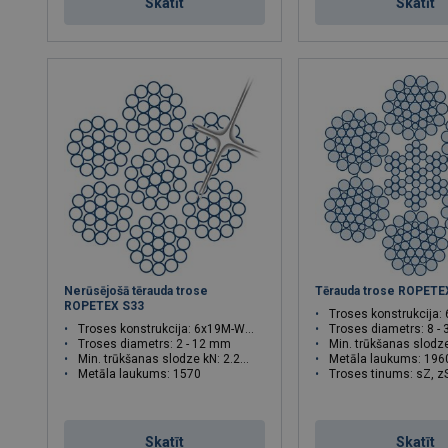
Skatīt
Skatīt
Nerūsējošā tērauda trose
Tērauda trose ROPETE
ROPETEX S33
Troses konstrukcija: 6
Troses konstrukcija: 6x19M-WSC
Troses diametrs: 8 -
Troses diametrs: 2 - 12 mm
Min. trūkšanas slodze kN: 4
Min. trūkšanas slodze kN: 2.27 - 81.8
Metāla laukums: 196
Metāla laukums: 1570
Troses tinums: sZ, z
Troses tinums: sZ
Skatīt
Skatīt