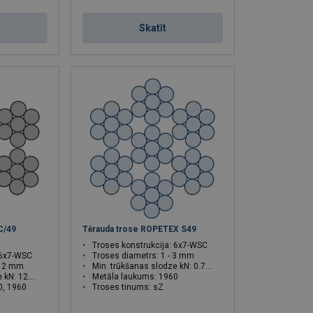
Skatīt
C/49
Tērauda trose ROPETEX S49
Troses konstrukcija: 6x7-WSC
 6x7-WSC
Troses diametrs: 1 - 3 mm
 12 mm
Min. trūkšanas slodze kN: 0.76 - 6.84
12.2 - 110
Metāla laukums: 1960
0, 1960
Troses tinums: sZ