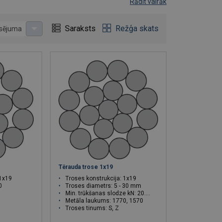
Rādīt vairāk
s valstīs. Mēs piedāvājam plašu trošu sortimentu:
ūsējošā tērauda stieplēm, celtņa troses, veikborda
Saraksts
Režģa skats
usējuma
 līdz pat specifiskām pretrotācijas, kompaktētām
ījuma sagatavosim nepieciešamo garumu, veiksim galu
ījumā izgatavosim cilpu un pievienosim nepieciešamo
 pakalpojumu klāstā pieejama arī trošu eļļošana.
 kā arī tērauda trošu izmantošanu un uzturēšanu Jūs
aīsināt tās kalpošanas laiku!
Tērauda trose 1x19
 1x19
Troses konstrukcija: 1x19
0
Troses diametrs: 5 - 30 mm
Min. trūkšanas slodze kN: 20.6 - 743
Metāla laukums: 1770, 1570
Troses tinums: S, Z