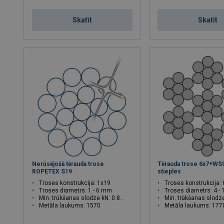
Skatīt
Skatīt
Nerūsējošā tērauda trose
Tērauda trose 6x7+WS
ROPETEX S19
stieples
Troses konstrukcija: 1x19
Troses konstrukcija:
Troses diametrs: 1 - 6 mm
Troses diametrs: 4 -
Min. trūkšanas slodze kN: 0.83 - 29.7
Min. trūkšanas slodze kN: 
Metāla laukums: 1570
Metāla laukums: 177
Troses tinums: Z
Troses tinums: sZ