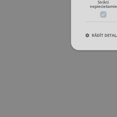
Strikti
nepieciešamie
RĀDĪT DETAĻ