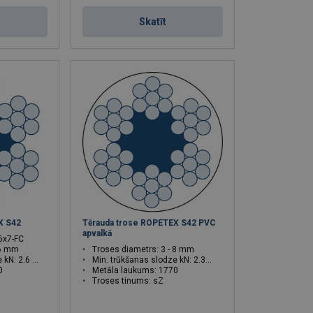
Skatīt
X S42
Tērauda trose ROPETEX S42 PVC
apvalkā
 6x7-FC
 6 mm
Troses diametrs: 3 - 8 mm
 2.6 - 23.4
Min. trūkšanas slodze kN: 2.35 - 21.2
0
Metāla laukums: 1770
Troses tinums: sZ