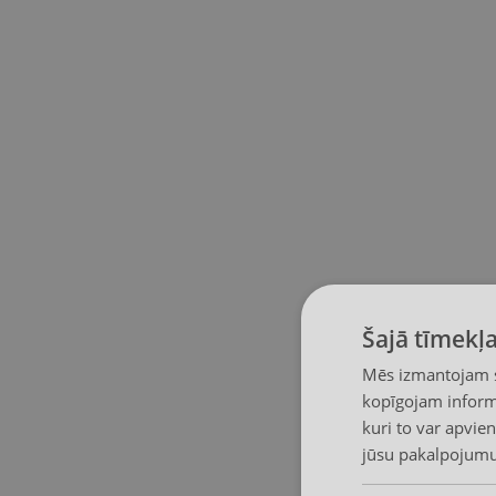
Šajā tīmekļa
Mēs izmantojam sī
kopīgojam informā
kuri to var apvien
jūsu pakalpojumu