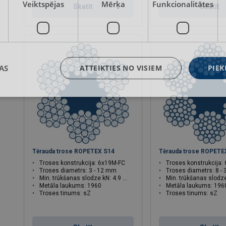
Veiktspējas
Mērķa
Funkcionalitātes
Skatīt
Skatīt
AS
ATTEIKTIES NO VISIEM
PIEK
Tērauda trose ROPETEX S14
Tērauda trose ROPETE
Troses konstrukcija: 6x19M-FC
Troses konstrukcija: 
Troses diametrs: 3 - 12 mm
Troses diametrs: 8 -
Min. trūkšanas slodze kN: 4.9 - 86.6
Min. trūkšanas slodze kN: 
Metāla laukums: 1960
Metāla laukums: 196
Troses tinums: sZ
Troses tinums: sZ