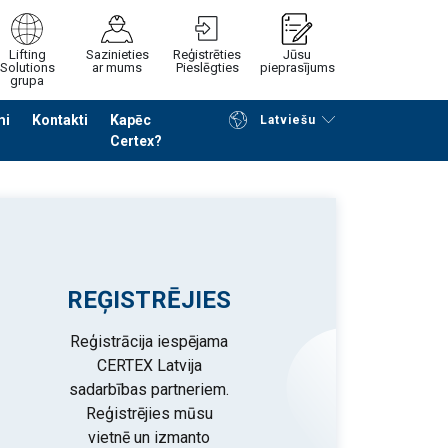
Lifting
Sazinieties
Reģistrēties
Jūsu
Solutions
ar mums
Pieslēgties
pieprasījums
grupa
mi
Kontakti
Kapēc
Latviešu
Certex?
Noformēt piedāvājuma pieprasījumu
REĢISTRĒJIES
Reģistrācija iespējama
CERTEX Latvija
sadarbības partneriem.
Reģistrējies mūsu
vietnē un izmanto