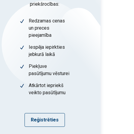
priekšrocības:
Redzamas cenas
un preces
pieejamība
Iespēja iepirkties
jebkurā laikā
Piekļuve
pasūtījumu vēsturei
Atkārtot iepriekš
veikto pasūtījumu
Reģistrēties