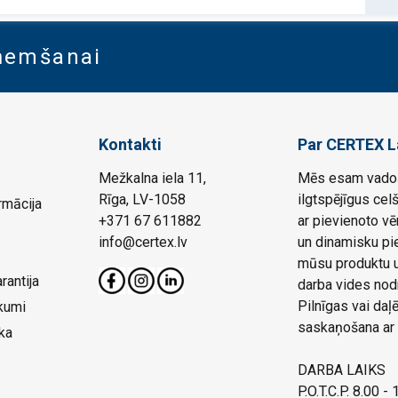
aņemšanai
Kontakti
Par CERTEX L
Mežkalna iela 11,
Mēs esam vadoš
Rīga, LV-1058
ilgtspējīgus cel
rmācija
+371 67 611882
ar pievienoto vē
info@certex.lv
un dinamisku pie
mūsu produktu un
rantija
darba vides nod
Pilnīgas vai da
kumi
saskaņošana ar 
ka
DARBA LAIKS
P.O.T.C.P. 8.00 -