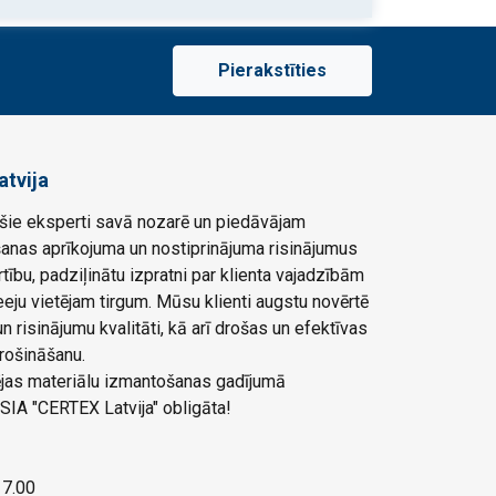
Pierakstīties
atvija
ie eksperti savā nozarē un piedāvājam
šanas aprīkojuma un nostiprinājuma risinājumus
rtību, padziļinātu izpratni par klienta vajadzībām
eju vietējam tirgum. Mūsu klienti augstu novērtē
 risinājumu kvalitāti, kā arī drošas un efektīvas
rošināšanu.
ļējas materiālu izmantošanas gadījumā
SIA "CERTEX Latvija" obligāta!
 17.00