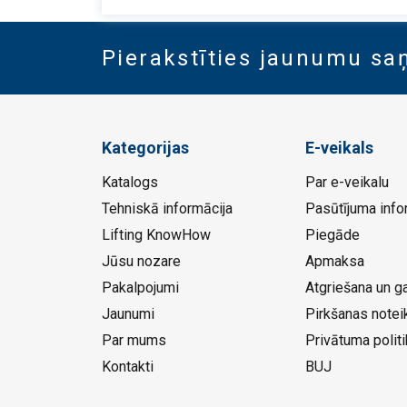
Pierakstīties jaunumu s
Kategorijas
E-veikals
Katalogs
Par e-veikalu
Tehniskā informācija
Pasūtījuma info
Lifting KnowHow
Piegāde
Jūsu nozare
Apmaksa
Pakalpojumi
Atgriešana un ga
Jaunumi
Pirkšanas notei
Par mums
Privātuma politi
Kontakti
BUJ