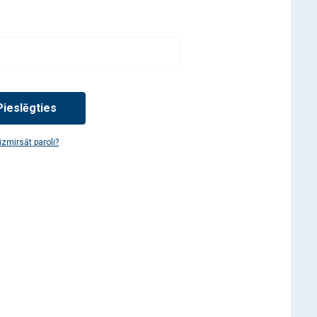
Pieslēgties
izmirsāt paroli?