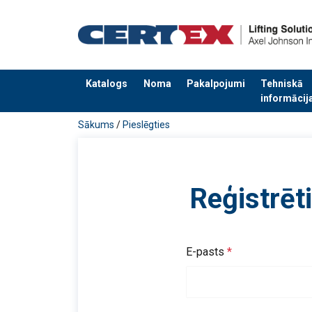
Katalogs
Noma
Pakalpojumi
Tehniskā
informācij
Pievienots jūsu pasūtījumam
Sākums
/
Pieslēgties
Reģistrēt
E-pasts