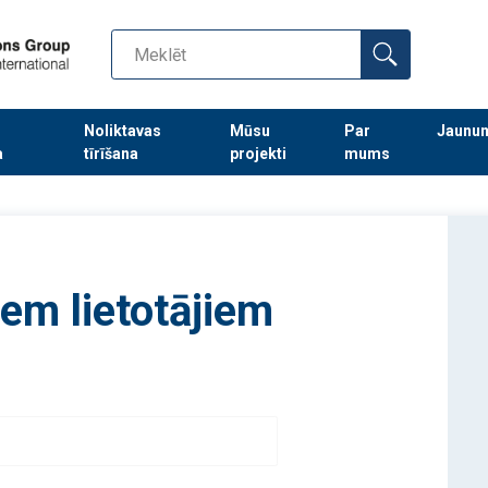
Noliktavas
Mūsu
Par
Jaunu
a
tīrīšana
projekti
mums
Turpināt meklēt preces
iem lietotājiem