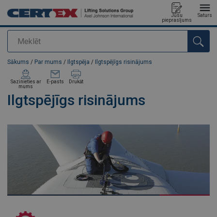
Jūsu
Saturs
pieprasījums
Meklēt
Pievienots jūsu pasūtījumam
Sākums
/
Par mums
/
Ilgtspēja
/
Ilgtspējīgs risinājums
Sazinieties ar
E-pasts
Drukāt
mums
Ilgtspējīgs risinājums