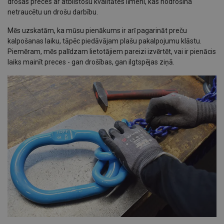
drošas preces ar atbilstošu kvalitātes līmeni, kas nodrošina
netraucētu un drošu darbību.
Mēs uzskatām, ka mūsu pienākums ir arī pagarināt preču
kalpošanas laiku, tāpēc piedāvājam plašu pakalpojumu klāstu.
Piemēram, mēs palīdzam lietotājiem pareizi izvērtēt, vai ir pienācis
laiks mainīt preces - gan drošības, gan ilgtspējas ziņā.