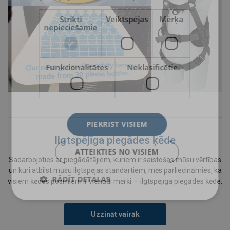
Strikti
Veiktspējas
Mērķa
nepieciešamie
Funkcionalitātes
Neklasificētie
PIEKRIST VISIEM
Ilgtspējīga piegādes ķēde
ATTEIKTIES NO VISIEM
Sadarbojoties ar piegādātājiem, kuriem ir saistošas mūsu vērtības
un kuri atbilst mūsu ilgtspējas standartiem, mēs pārliecināmies, ka
RĀDĪT DETAĻAS
visiem ķēdes posmiem ir vienādi mērķi — ilgtspējīga piegādes ķēde.
Uzzināt vairāk