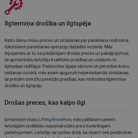
Ilgtermiņa drošība un ilgtspēja
Katru dienu mūsu preces un zināšanas par pacelšanu nodrošina
tūkstošiem pacelšanas operāciju dažādās nozarēs. Mēs
lepojamies ar to, ka piedāvājam drošas preces un pakalpojumus,
lai apmierinātu lietotāju kvalitātes prasības un uzlabotu to
ilgtspējas rādītājus. Pateicoties ilgajai vēsturei un pieredzei kravu
celšanas nozarē, mēs esam apguvuši nepieciešamās zināšanas,
lai precēm izvirzītu pareizās prasības, kas nodrošina ilgtermiņa
drošību un ilgtspēju.
Drošas preces, kas kalpo ilgi
Izmantojot mūsu
Lifting KnowHow
, mēs palīdzam saviem
lietotājiem izvēlēties vispiemērotāko preci konkrētajam
pielietojumam. Lietotāji var justies droši, ka viņiem tiek piedāvātas