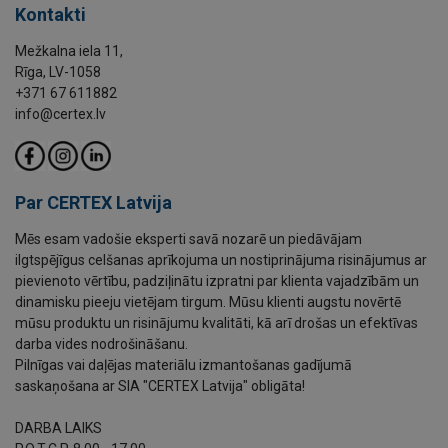
Kontakti
Mežkalna iela 11,
Rīga, LV-1058
+371 67 611882
info@certex.lv
Par CERTEX Latvija
Mēs esam vadošie eksperti savā nozarē un piedāvājam
ilgtspējīgus celšanas aprīkojuma un nostiprinājuma risinājumus ar
pievienoto vērtību, padziļinātu izpratni par klienta vajadzībām un
dinamisku pieeju vietējam tirgum. Mūsu klienti augstu novērtē
mūsu produktu un risinājumu kvalitāti, kā arī drošas un efektīvas
darba vides nodrošināšanu.
Pilnīgas vai daļējas materiālu izmantošanas gadījumā
saskaņošana ar SIA "CERTEX Latvija" obligāta!
DARBA LAIKS