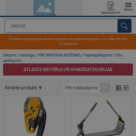
Jūsu
Saturs
pieprasījums
Meklēt
Pievienots jūsu pasūtījumam
Drošības aprīkojuma darbam augstumā pārbaudes jāveic ne retāk kā reizi
12 mēnešos
Sākums
/
Katalogs
/
PRETKRITIENA SISTĒMAS
/
Papildaprīkojums
/
Cits
aprīkojums
ATLASES KRITĒRIJI UN APAKŠKATEGORIJAS
Cits aprīkojums
Atrastie produkti:
9
Pēc noklusējuma