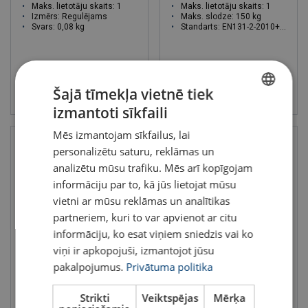
Maks. lietotāju skaits: 1
Maks. lietotāju skaits: 1
Izmērs: Regulējams
Maks. slodze: 150 kg
Svars: 0,08 kg
Standarts: EN131-2-2010+A2:2017
Skatīt
Skatīt
Šajā tīmekļa vietnē tiek
izmantoti sīkfaili
LATVIAN
Mēs izmantojam sīkfailus, lai
ENGLISH TRANSLATION
personalizētu saturu, reklāmas un
analizētu mūsu trafiku. Mēs arī kopīgojam
informāciju par to, kā jūs lietojat mūsu
vietni ar mūsu reklāmas un analītikas
partneriem, kuri to var apvienot ar citu
informāciju, ko esat viņiem sniedzis vai ko
viņi ir apkopojuši, izmantojot jūsu
Statiskā virve FA2010330
Karabīne skrūvējama
pakalpojumus.
Privātuma politika
FA5010322B
Maks. lietotāju skaits: 1
Garums: 30 m
Min. trūkšanas slodze kN: 23
Strikti
Veiktspējas
Mērķa
Diametrs: 11 mm
Atvērums (mm): 18.5