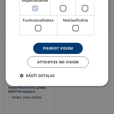
nepieciešamie
Standarts: EN 353-2
Funkcionalitātes
Neklasificētie
Skatīt
Skatīt
PIEKRIST VISIEM
ATTEIKTIES NO VISIEM
RĀDĪT DETAĻAS
Veste Petzl HI-VIZ priekš
NEWTON iejūgiem
Izmērs: Viens izmērs