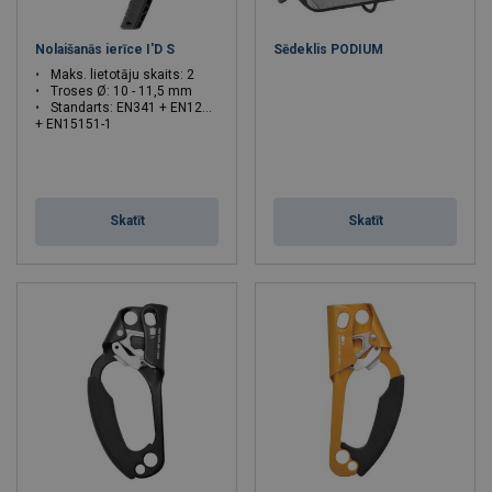
Nolaišanās ierīce I'D S
Sēdeklis PODIUM
Maks. lietotāju skaits: 2
Troses Ø: 10 - 11,5 mm
Standarts: EN341 + EN12841
+ EN15151-1
Skatīt
Skatīt