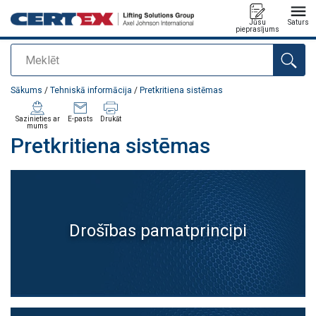
Jūsu
Saturs
pieprasījums
Meklēt
Pievienots jūsu pasūtījumam
Sākums
/
Tehniskā informācija
/
Pretkritiena sistēmas
Sazinieties ar
E-pasts
Drukāt
mums
Pretkritiena sistēmas
Drošības pamatprincipi