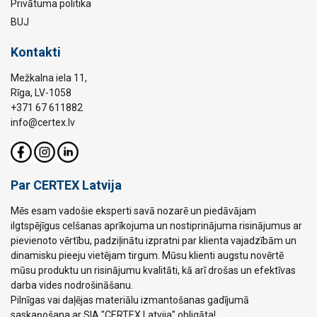
Privātuma politika
BUJ
Kontakti
Mežkalna iela 11,
Rīga, LV-1058
+371 67 611882
info@certex.lv
Par CERTEX Latvija
Mēs esam vadošie eksperti savā nozarē un piedāvājam
ilgtspējīgus celšanas aprīkojuma un nostiprinājuma risinājumus ar
pievienoto vērtību, padziļinātu izpratni par klienta vajadzībām un
dinamisku pieeju vietējam tirgum. Mūsu klienti augstu novērtē
mūsu produktu un risinājumu kvalitāti, kā arī drošas un efektīvas
darba vides nodrošināšanu.
Pilnīgas vai daļējas materiālu izmantošanas gadījumā
saskaņošana ar SIA "CERTEX Latvija" obligāta!