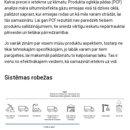
Katrai precei ir ietekme uz klimatu. Produkta oglekļa pēdas (PCF)
analīze mēra siltumnīcefekta gāzu emisijas visā tā dzīves ciklā,
palīdzot saprast, kur emisijas rodas un kā mēs varam strādāt, lai
tās samazinātu. Lai gan PCF rezultāti nav paredzēti tiešiem
produktu salīdzinājumiem, tie sniedz vērtīgu ieskatu nepārtrauktai
pilnveidei un lielākai pārredzamībai..
Jo vairāk zinām par visiem mūsu produktu aspektiem, tostarp ne
tikai tehniskajām specifikācijām, jo labāk varam par tiem
parūpēties, lai maksimāli paildzinātu to kalpošanas laiku. Tas ir
viens no efektīvākajiem veidiem, kā samazināt ietekmi uz vidi.
Sistēmas robežas