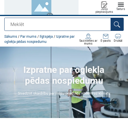
Jūsu
Saturs
pieprasījums
Meklēt
Pievienots jūsu pasūtījumam
Sākums
/
Par mums
/
Ilgtspēja
/
Izpratne par
Sazinieties ar
E-pasts
Drukāt
oglekļa pēdas nospiedumu
mums
Izpratne par oglekļa
pēdas nospiedumu
Sniedzot skaidrību par mūsu produktu ietekmi uz klimatu