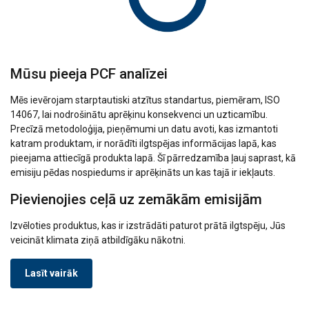
Mūsu pieeja PCF analīzei
Mēs ievērojam starptautiski atzītus standartus, piemēram, ISO
14067, lai nodrošinātu aprēķinu konsekvenci un uzticamību.
Precīzā metodoloģija, pieņēmumi un datu avoti, kas izmantoti
katram produktam, ir norādīti ilgtspējas informācijas lapā, kas
pieejama attiecīgā produkta lapā. Šī pārredzamība ļauj saprast, kā
emisiju pēdas nospiedums ir aprēķināts un kas tajā ir iekļauts.
Pievienojies ceļā uz zemākām emisijām
Izvēloties produktus, kas ir izstrādāti paturot prātā ilgtspēju, Jūs
veicināt klimata ziņā atbildīgāku nākotni.
Lasīt vairāk