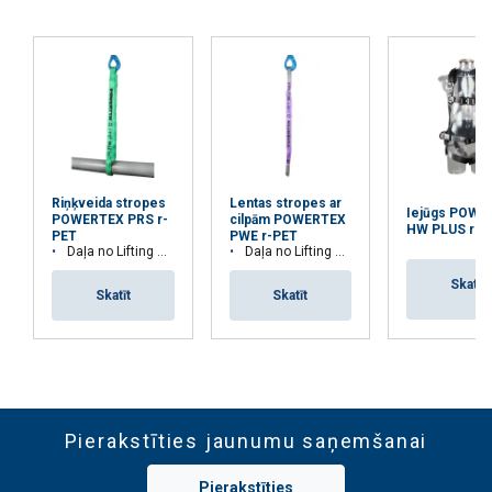
Riņķveida stropes
Lentas stropes ar
Iejūgs POWE
POWERTEX PRS r-
cilpām POWERTEX
HW PLUS r-P
PET
PWE r-PET
Daļa no Lifting Solution's Group Aspire Range™
Daļa no Lifting Solution's Group Aspire Range™
Skatīt
Skatīt
Skatīt
Pierakstīties jaunumu saņemšanai
Pierakstīties