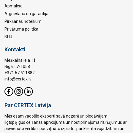
Apmaksa
Atgriešana un garantija
Pirkšanas noteikumi
Privātuma politika
BUJ
Kontakti
Mežkalna iela 11,
Rīga, LV-1058
+371 67 611882
info@certex.lv
Par CERTEX Latvija
Mēs esam vadošie eksperti savā nozarē un piedāvājam
ilgtspējīgus celšanas aprīkojuma un nostiprinājuma risinājumus ar
pievienoto vērtību, padziļinātu izpratni par klienta vajadzībām un