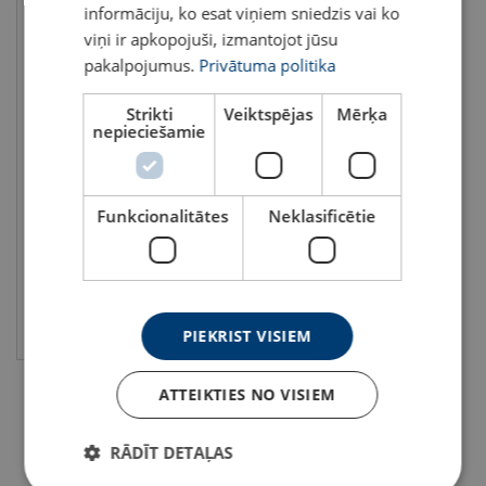
informāciju, ko esat viņiem sniedzis vai ko
viņi ir apkopojuši, izmantojot jūsu
pakalpojumus.
Privātuma politika
Strikti
Veiktspējas
Mērķa
nepieciešamie
Apaļa alumīnija čaula Talurit®
Čaulas izmērs: 1.5 - 14 mm
Funkcionalitātes
Neklasificētie
Skatīt
PIEKRIST VISIEM
ATTEIKTIES NO VISIEM
RĀDĪT DETAĻAS