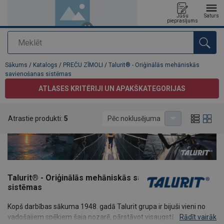
Jūsu
Saturs
pieprasījums
Meklēt
Pievienots jūsu pasūtījumam
Sākums
/
Katalogs
/
PREČU ZĪMOLI
/
Talurit® - Oriģinālās mehāniskās
savienošanas sistēmas
ATLASES KRITĒRIJI UN APAKŠKATEGORIJAS
Atrastie produkti:
5
Pēc noklusējuma
Talurit® - Oriģinālās mehāniskās savienošanas
sistēmas
Kopš darbības sākuma 1948. gadā Talurit grupa ir bijuši vieni no
vadošajiem spēkiem šaja nozarē, pārstāvot visaugstākos drošības
Rādīt vairāk