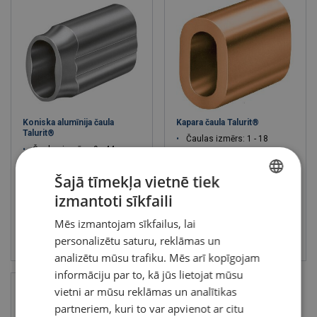
Koniska alumīnija čaula
Kapara čaula Talurit®
Talurit®
Čaulas izmērs: 1 - 18
Čaulas izmērs: 9 - 44
Šajā tīmekļa vietnē tiek
izmantoti sīkfaili
LATVIAN
Mēs izmantojam sīkfailus, lai
ENGLISH TRANSLATION
Skatīt
Skatīt
personalizētu saturu, reklāmas un
analizētu mūsu trafiku. Mēs arī kopīgojam
informāciju par to, kā jūs lietojat mūsu
vietni ar mūsu reklāmas un analītikas
partneriem, kuri to var apvienot ar citu