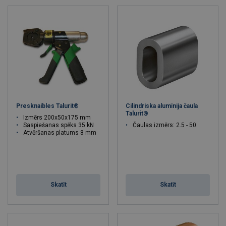
un uzticamības standartus.
Koncentrējoties uz klientiem, viņi turpina virzīties uz priekšu ar
jauniem produktiem un inovatīviem risinājumiem. Kā vadošais
®
zīmols Talurit
produkti un sistēmas tiek izmantotas
visdažādākajās nozarēs visā pasaulē.
Viena no viņu daudzajām priekšrocībām ir viņu iekšējā ražošana
un inženierija Zviedrijā un Vācijā. Tā rezultātā tiek nodrošināta
labāka kvalitātes kontrole, un tas ļauj viņiem saglabāt vadošo lomu
Presknaibles Talurit®
Cilindriska alumīnija čaula
tālākā darbība.
Talurit®
Izmērs 200x50x175 mm
Saspiešanas spēks 35 kN
Čaulas izmērs: 2.5 - 50
Atvēršanas platums 8 mm
Skatīt
Skatīt