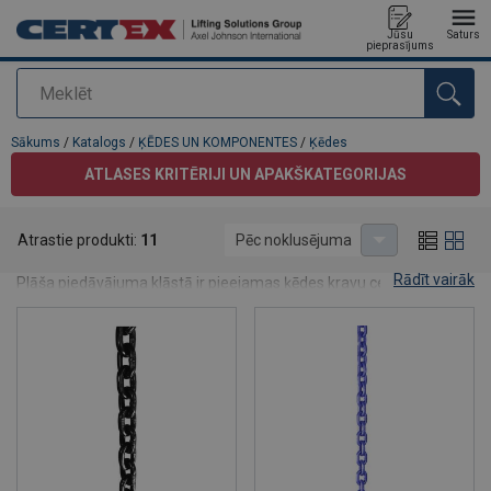
Jūsu
Saturs
pieprasījums
Meklēt
Pievienots jūsu pasūtījumam
Sākums
/
Katalogs
/
ĶĒDES UN KOMPONENTES
/
Ķēdes
ATLASES KRITĒRIJI UN APAKŠKATEGORIJAS
Ķēdes
Atrastie produkti:
11
Pēc noklusējuma
Ķēžu katalogs
Rādīt vairāk
Plāša piedāvājuma klāstā ir pieejamas ķēdes kravu celšanai un
nostiprināšanai (kravas ķēdes) - rūdītas ķēdes, cinkotas ķēdes, kā
arī nerūsējošā tērauda ķēdes gan industriālam, gan privātam
pielietojumam. Ķēdes izturība ir norādīta tabulā. Celšanas ķēde -
īso posmu 8.klase, 10.klase un 12.klase. Apskatieties arī
savienojamās komponentes - gredzenus, savienojuma
gredzenus, āķus, cilpas.