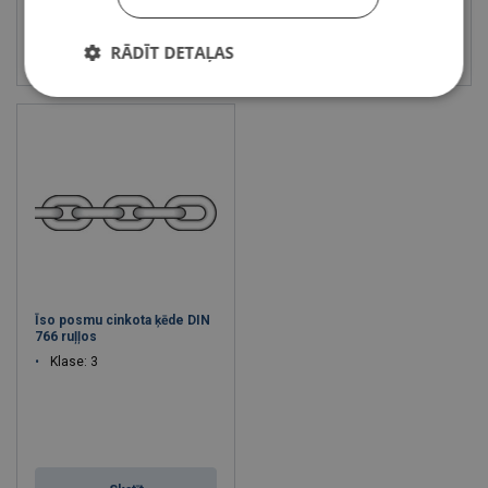
Skatīt
Skatīt
RĀDĪT DETAĻAS
Īso posmu cinkota ķēde DIN
766 ruļļos
Klase: 3