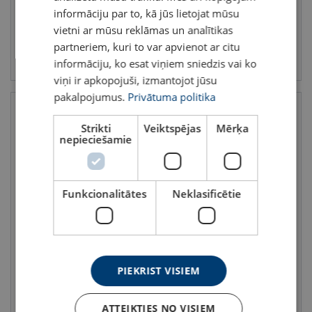
informāciju par to, kā jūs lietojat mūsu
vietni ar mūsu reklāmas un analītikas
partneriem, kuri to var apvienot ar citu
Skatīt
Skatīt
informāciju, ko esat viņiem sniedzis vai ko
viņi ir apkopojuši, izmantojot jūsu
pakalpojumus.
Privātuma politika
Strikti
Veiktspējas
Mērķa
nepieciešamie
Funkcionalitātes
Neklasificētie
Garo posmu ķēde 8.klase
Īso posmu celšanas ķēde
POWERTEX PSLA
Nelietot celšanai
Klase: 8
Celtspēja : 1.4 - 19 tonnas
Klase: 10
PIEKRIST VISIEM
ATTEIKTIES NO VISIEM