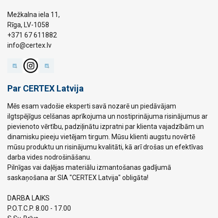
Mežkalna iela 11,
Rīga, LV-1058
+371 67 611882
info@certex.lv
Par CERTEX Latvija
Mēs esam vadošie eksperti savā nozarē un piedāvājam
ilgtspējīgus celšanas aprīkojuma un nostiprinājuma risinājumus ar
pievienoto vērtību, padziļinātu izpratni par klienta vajadzībām un
dinamisku pieeju vietējam tirgum. Mūsu klienti augstu novērtē
mūsu produktu un risinājumu kvalitāti, kā arī drošas un efektīvas
darba vides nodrošināšanu.
Pilnīgas vai daļējas materiālu izmantošanas gadījumā
saskaņošana ar SIA "CERTEX Latvija" obligāta!
DARBA LAIKS
P.O.T.C.P. 8.00 - 17.00