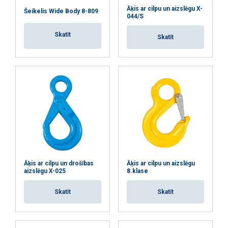
PIEKRIST VISIEM
Āķis ar cilpu un aizslēgu X-
Šeikelis Wide Body 8-809
044/S
ATTEIKTIES NO VISIEM
Skatīt
Skatīt
RĀDĪT DETAĻAS
Āķis ar cilpu un drošības
Āķis ar cilpu un aizslēgu
aizslēgu X-025
8.klase
Skatīt
Skatīt