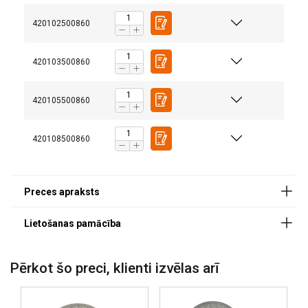
420102500860
420103500860
Materiāls:
Marķējums:
420105500860
Pārklājums:
Standarts:
420108500860
Drošības koeficients:
Klase:
Pērkot šo preci, klienti izvēlas arī
Šajā tīmekļa vietnē tiek
izmantoti sīkfaili
LATVIAN