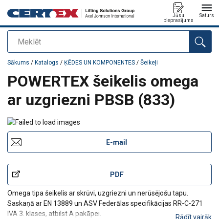
Jūsu
Saturs
pieprasījums
Meklēt
Pievienots jūsu pasūtījumam
Sākums
/
Katalogs
/
ĶĒDES UN KOMPONENTES
/
Šeikeļi
POWERTEX šeikelis omega
ar uzgriezni PBSB (833)
E-mail
PDF
Omega tipa šeikelis ar skrūvi, uzgriezni un nerūsējošu tapu.
Saskaņā ar EN 13889 un ASV Federālas specifikācijas RR-C-271
IVA 3. klases, atbilst A pakāpei.
Rādīt vairāk