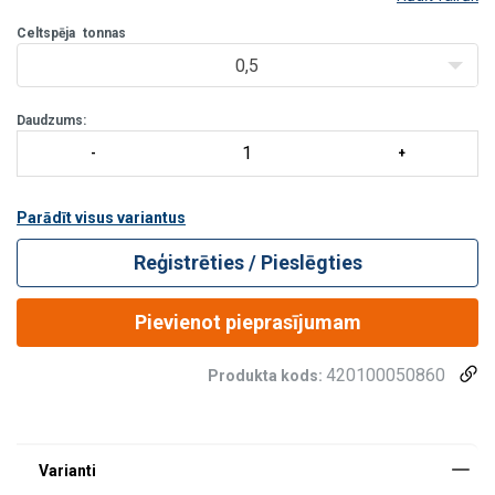
POWERTEX šeikeļus lieto kā noņemamus savienojošus elementus,
lai savienotu celšanas operācijās un statiskās sistēmās
Celtspēja
tonnas
izmantojamas t/p>
0,5
Daudzums:
Parādīt visus variantus
Reģistrēties / Pieslēgties
Pievienot pieprasījumam
420100050860
Produkta kods: