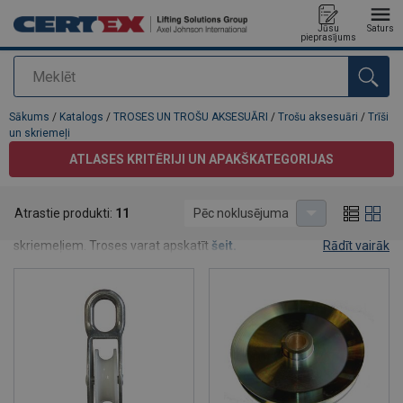
Jūsu
Saturs
pieprasījums
Meklēt
Pievienots jūsu pasūtījumam
Sākums
/
Katalogs
/
TROSES UN TROŠU AKSESUĀRI
/
Trošu aksesuāri
/
Trīši
un skriemeļi
ATLASES KRITĒRIJI UN APAKŠKATEGORIJAS
Trīši un skriemeļi
Atrastie produkti:
11
Pēc noklusējuma
Šeit Jūs atradīsiet informāciju par trošu trīšiem, blokiem un trošu
skriemeļiem. Troses varat apskatīt
šeit.
Rādīt vairāk