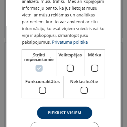
analizētu mūsu trafiku. Mēs arī kopīgojam
informāciju par to, kā jūs lietojat mūsu
vietni ar mūsu reklāmas un analītikas
partneriem, kuri to var apvienot ar citu
Skatīt
Skatīt
informāciju, ko esat viņiem sniedzis vai ko
viņi ir apkopojuši, izmantojot jūsu
pakalpojumus.
Privātuma politika
Strikti
Veiktspējas
Mērķa
nepieciešamie
Funkcionalitātes
Neklasificētie
Nerūsējošā tērauda trīsis
Trīsis ar āķi POWERTEX
KB150-6500
PSBH-S2
Celtspēja : 0.15 - 6.5 tonnas
Celtspēja : 2 - 22 tonnas
PIEKRIST VISIEM