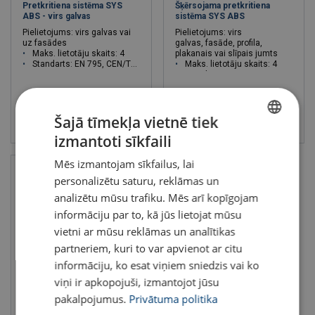
Pretkritiena sistēma SYS
Šķērsojama pretkritiena
ABS - virs galvas
sistēma SYS ABS
Pielietojums: virs galvas vai
Pielietojums: virs
uz fasādes
galvas, fasāde, profila,
Maks. lietotāju skaits: 4
plakanais vai slīpais jumts
Standarts: EN 795, CEN/TS/16415
Maks. lietotāju skaits: 4
Standarts: EN 795, CEN/TS/16415
Skatīt
Skatīt
Šajā tīmekļa vietnē tiek
izmantoti sīkfaili
LATVIAN
Mēs izmantojam sīkfailus, lai
ENGLISH TRANSLATION
personalizētu saturu, reklāmas un
analizētu mūsu trafiku. Mēs arī kopīgojam
informāciju par to, kā jūs lietojat mūsu
vietni ar mūsu reklāmas un analītikas
partneriem, kuri to var apvienot ar citu
informāciju, ko esat viņiem sniedzis vai ko
viņi ir apkopojuši, izmantojot jūsu
Pagaidu horizontālā
pakalpojumus.
Privātuma politika
pretkritiena sistēma,