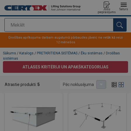
Jūsu
Saturs
pieprasījums
Meklēt
Pievienots jūsu pasūtījumam
Drošības aprīkojuma darbam augstumā pārbaudes jāveic ne retāk kā reizi
12 mēnešos
Sākums
/
Katalogs
/
PRETKRITIENA SISTĒMAS
/
Ēku sistēmas
/
Drošības
sistēmas
ATLASES KRITĒRIJI UN APAKŠKATEGORIJAS
Drošības sistēmas
Atrastie produkti:
5
Pēc noklusējuma