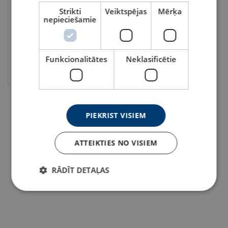
FA6000700
Strikti
Veiktspējas
Mērķa
Pielietojums: pagaidu
nepieciešamie
lietošanai
Maks. lietotāju skaits: 2
Standarts: EN 795-B
Funkcionalitātes
Neklasificētie
Skatīt
PIEKRIST VISIEM
ATTEIKTIES NO VISIEM
RĀDĪT DETAĻAS