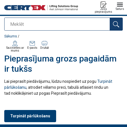
Jūsu
Saturs
pieprasījums
Meklēt
Pievienots jūsu pasūtījumam
Sākums
/
Sazinieties ar
E-pasts
Drukāt
mums
Pieprasījuma grozs pagaidām
ir tukšs
Lai pieprasīt piedāvājumu, lūdzu nospiediet uz pogu
Turpināt
pārlūkošanu
, atrodiet vēlamo preci, tabulā atlasiet rindu un
tad noklikšķiniet uz pogas Pieprasīt piedāvājumu.
Turpināt pārlūkošanu