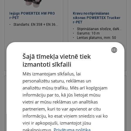
Iejūgs POWERTEX HW PRO
Kravu nostiprināšanas
r-PET
siksnas POWERTEX Trucker
r-PET
Standarts: EN 358 + EN 361 + EN 813
Stiprināšanas slodze, daN: 2500
Garums: 10 m
Lentas platums, mm: 50
Šajā tīmekļa vietnē tiek
Skatīt
Skatīt
izmantoti sīkfaili
LATVIAN
Mēs izmantojam sīkfailus, lai
ENGLISH TRANSLATION
personalizētu saturu, reklāmas un
analizētu mūsu trafiku. Mēs arī kopīgojam
informāciju par to, kā jūs lietojat mūsu
vietni ar mūsu reklāmas un analītikas
partneriem, kuri to var apvienot ar citu
informāciju, ko esat viņiem sniedzis vai ko
viņi ir apkopojuši, izmantojot jūsu
pakalpojumus.
Privātuma politika