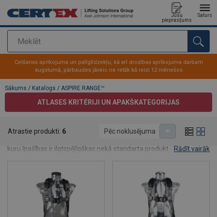
Jūsu
Saturs
pieprasījums
Meklēt
Pievienots jūsu pasūtījumam
Celšanas aprīkojuma un palīglīdzekļu, kā arī drosības aprīkojuma darbam
augstumā, pārbaudes jāveic ne retāk kā reizi 12 mēnešos
Sākums
/
Katalogs
/
ASPIRE RANGE™
ATLASES KRITĒRIJI UN APAKŠKATEGORIJAS
ASPIRE RANGE™
Atrastie produkti:
6
Pēc noklusējuma
Lifting Solutions grupas Aspire range™ ir rūpīgi atlasīti produkti,
kuru īpašības ir ilgtspējīgākas nekā standarta produktiem.
Rādīt vairāk
Powertex klāstā ir vairāki produkti, kas ir apstiprināti kā daļa
no Aspire range™.
Vairāk par Aspire range™.