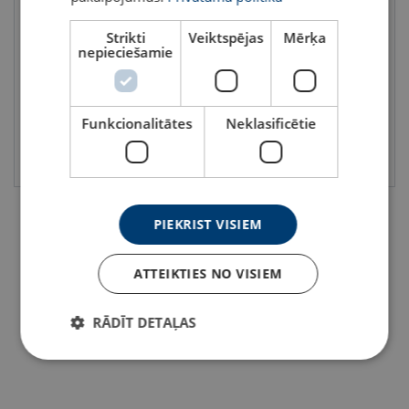
Riņķveida stropes
Lentas stropes ar cilpām
POWERTEX PRS r-PET
POWERTEX PWE r-PET
Strikti
Veiktspējas
Mērķa
Celtspēja : 1 - 5 tonnas
Celtspēja : 1 - 3 tonnas
nepieciešamie
Garums: 1 - 6 m
Garums: 1 - 6 m
Lentas platums, mm: 50 - 90
Funkcionalitātes
Neklasificētie
Skatīt
Skatīt
PIEKRIST VISIEM
ATTEIKTIES NO VISIEM
RĀDĪT DETAĻAS