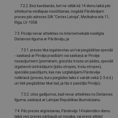
7.2.2. Bez kavēšanās, bet ne vēlāk kā 14 dienu laikā pēc
atteikuma veidlapas nosūtīšanas, nogādā Pārdēvējam
preces pēc adreses SIA “Certex Latvija”, Mežkalna iela 11,
Rīga, LV-1058.
7.3. Pircējs nevar atteikties no Internetveikalā noslēgta
Distances līguma ar Pārdevēju, ja:
7.3.1. preces tika izgatavotas un/vai piegādātas speciāli
- saskaņā ar Pircēja prasībām vai saskaņā ar Pircēja
nosacījumiem (piemēram, grieztās troses un ķēdes, speciāli
izgatavoti izstrādājumi (ķēžu stropes, trošu stropes),
speciālie pasūtījumi, kas nav uzglabājami Pārdevēja
noliktavā (preces, kuru piegādes laiks ir vairāk nekā 2-3 d.d.)
un tiek piegādātas tikai tad, ja tās ir pasūtījis Pircējs);
7.3.2. citos gadījumos, kad nevar atteikties no Distances
līguma, saskaņā ar Latvijas Republikas likumdošanu.
7.4. Pēc preces atgriešanas, Pārdevējs 14 kalendāro dienu
laikā veic preces pārbaudi un nosaka, vai prece atbilst