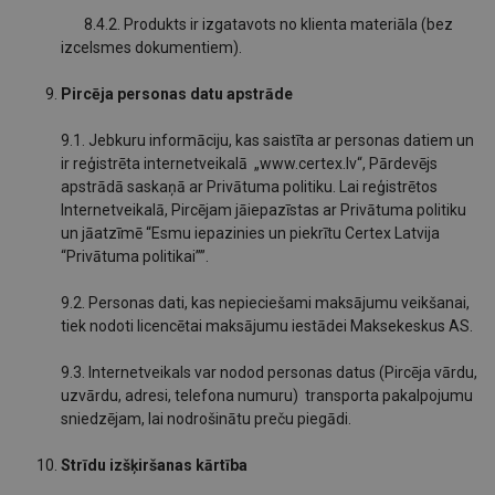
8.4.2. Produkts ir izgatavots no klienta materiāla (bez
izcelsmes dokumentiem).
Pircēja personas datu apstrāde
9.1. Jebkuru informāciju, kas saistīta ar personas datiem un
ir reģistrēta internetveikalā „www.certex.lv“, Pārdevējs
apstrādā saskaņā ar Privātuma politiku. Lai reģistrētos
Internetveikalā, Pircējam jāiepazīstas ar Privātuma politiku
un jāatzīmē “Esmu iepazinies un piekrītu Certex Latvija
“Privātuma politikai””.
9.2. Personas dati, kas nepieciešami maksājumu veikšanai,
tiek nodoti licencētai maksājumu iestādei Maksekeskus AS.
9.3. Internetveikals var nodod personas datus (Pircēja vārdu,
uzvārdu, adresi, telefona numuru) transporta pakalpojumu
sniedzējam, lai nodrošinātu preču piegādi.
Strīdu izšķiršanas kārtība