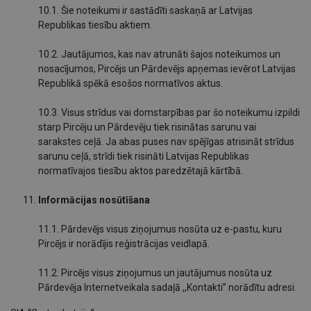
10.1. Šie noteikumi ir sastādīti saskaņā ar Latvijas
Republikas tiesību aktiem.
10.2. Jautājumos, kas nav atrunāti šajos noteikumos un
nosacījumos, Pircējs un Pārdevējs apņemas ievērot Latvijas
Republikā spēkā esošos normatīvos aktus.
10.3. Visus strīdus vai domstarpības par šo noteikumu izpildi
starp Pircēju un Pārdevēju tiek risinātas sarunu vai
sarakstes ceļā. Ja abas puses nav spējīgas atrisināt strīdus
sarunu ceļā, strīdi tiek risināti Latvijas Republikas
normatīvajos tiesību aktos paredzētajā kārtībā.
Informācijas nosūtīšana
11.1. Pārdevējs visus ziņojumus nosūta uz e-pastu, kuru
Pircējs ir norādījis reģistrācijas veidlapā.
11.2. Pircējs visus ziņojumus un jautājumus nosūta uz
Pārdevēja Internetveikala sadaļā ,,Kontakti’’ norādītu adresi.