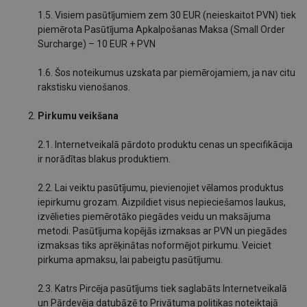
1.5. Visiem pasūtījumiem zem 30 EUR (neieskaitot PVN) tiek
piemērota Pasūtījuma Apkalpošanas Maksa (Small Order
Surcharge) – 10 EUR + PVN
1.6. Šos noteikumus uzskata par piemērojamiem, ja nav citu
rakstisku vienošanos.
Pirkumu veikšana
2.1. Internetveikalā pārdoto produktu cenas un specifikācija
ir norādītas blakus produktiem.
2.2. Lai veiktu pasūtījumu, pievienojiet vēlamos produktus
iepirkumu grozam. Aizpildiet visus nepieciešamos laukus,
izvēlieties piemērotāko piegādes veidu un maksājuma
metodi. Pasūtījuma kopējās izmaksas ar PVN un piegādes
izmaksas tiks aprēķinātas noformējot pirkumu. Veiciet
pirkuma apmaksu, lai pabeigtu pasūtījumu.
2.3. Katrs Pircēja pasūtījums tiek saglabāts Internetveikalā
un Pārdevēja datubāzē to Privātuma politikas noteiktajā