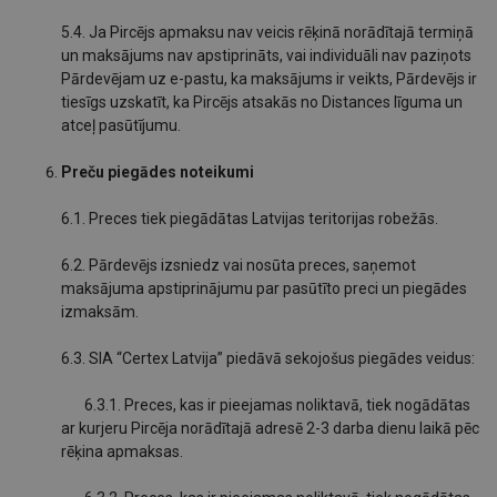
5.4. Ja Pircējs apmaksu nav veicis rēķinā norādītajā termiņā
un maksājums nav apstiprināts, vai individuāli nav paziņots
Pārdevējam uz e-pastu, ka maksājums ir veikts, Pārdevējs ir
tiesīgs uzskatīt, ka Pircējs atsakās no Distances līguma un
atceļ pasūtījumu.
Preču piegādes noteikumi
6.1. Preces tiek piegādātas Latvijas teritorijas robežās.
6.2. Pārdevējs izsniedz vai nosūta preces, saņemot
maksājuma apstiprinājumu par pasūtīto preci un piegādes
izmaksām.
6.3. SIA “Certex Latvija” piedāvā sekojošus piegādes veidus:
6.3.1. Preces, kas ir pieejamas noliktavā, tiek nogādātas
ar kurjeru Pircēja norādītajā adresē 2-3 darba dienu laikā pēc
rēķina apmaksas.