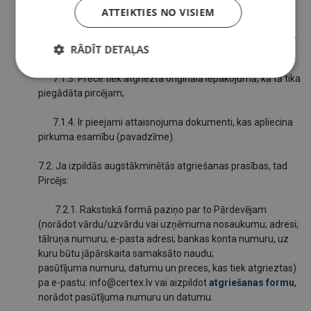
nekā 14 dienas;
ATTEIKTIES NO VISIEM
7.1.2. Prece ir standarta, pilnā komplektācijā, nav bojāta,
RĀDĪT DETAĻAS
netika nepiemēroti izmantota vai nav izmaiņas tās izskatā;
7.1.3. Prece tiek atgriezta oriģinālā iepakojumā, kā tā tika
piegādāta pircējam;
7.1.4. Ir pieejami attaisnojuma dokumenti, kas apliecina
pirkuma esamību (pavadzīme).
7.2. Ja izpildās augstākminētās atgriešanas prasības, tad
Pircējs:
7.2.1. Rakstiskā formā paziņo par to Pārdevējam
(norādot vārdu/uzvārdu vai uzņēmuma nosaukumu; adresi;
tālruņa numuru; e-pasta adresi; bankas konta numuru, uz
kuru būtu jāpārskaita samaksāto naudu;
pasūtījuma numuru, datumu un preces, kas tiek atgrieztas)
pa e-pastu: info@certex.lv vai aizpildot
atgriešanas formu
,
norādot pasūtījuma numuru un datumu.