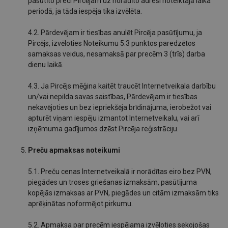
pasūtīto preci Pircējam uz norādīto adresi noteiktajā laika
periodā, ja tāda iespēja tika izvēlēta.
4.2. Pārdevējam ir tiesības anulēt Pircēja pasūtījumu, ja
Pircējs, izvēloties Noteikumu 5.3 punktos paredzētos
samaksas veidus, nesamaksā par precēm 3 (trīs) darba
dienu laikā.
4.3. Ja Pircējs mēģina kaitēt traucēt Internetveikala darbību
un/vai nepilda savas saistības, Pārdevējam ir tiesības
nekavējoties un bez iepriekšēja brīdinājuma, ierobežot vai
apturēt viņam iespēju izmantot Internetveikalu, vai arī
izņēmuma gadījumos dzēst Pircēja reģistrāciju.
Preču apmaksas noteikumi
5.1. Preču cenas Internetveikalā ir norādītas eiro bez PVN,
piegādes un troses griešanas izmaksām, pasūtījuma
kopējās izmaksas ar PVN, piegādes un citām izmaksām tiks
aprēķinātas noformējot pirkumu.
5.2. Apmaksa par precēm iespējama izvēloties sekojošas