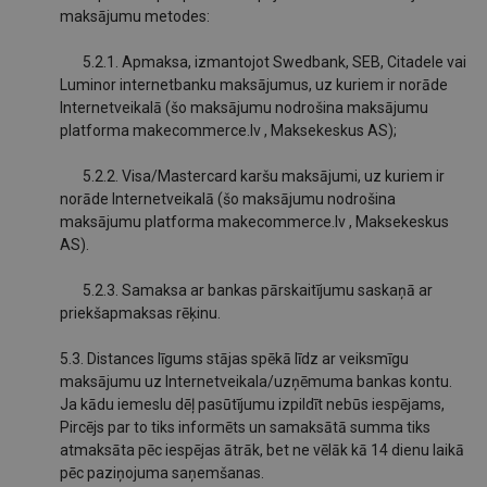
maksājumu metodes:
5.2.1. Apmaksa, izmantojot Swedbank, SEB, Citadele vai
Luminor internetbanku maksājumus, uz kuriem ir norāde
Internetveikalā (šo maksājumu nodrošina maksājumu
platforma makecommerce.lv , Maksekeskus AS);
5.2.2. Visa/Mastercard karšu maksājumi, uz kuriem ir
norāde Internetveikalā (šo maksājumu nodrošina
maksājumu platforma makecommerce.lv , Maksekeskus
AS).
5.2.3. Samaksa ar bankas pārskaitījumu saskaņā ar
priekšapmaksas rēķinu.
5.3. Distances līgums stājas spēkā līdz ar veiksmīgu
maksājumu uz Internetveikala/uzņēmuma bankas kontu.
Ja kādu iemeslu dēļ pasūtījumu izpildīt nebūs iespējams,
Pircējs par to tiks informēts un samaksātā summa tiks
atmaksāta pēc iespējas ātrāk, bet ne vēlāk kā 14 dienu laikā
pēc paziņojuma saņemšanas.