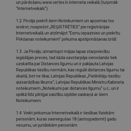
un pārdošanu www.certex.lv interneta veikalā (turpmāk
“Internetveikals”).
1.2. Pircējs piekrīt šiem Noteikumiem un apņemas tos
ievērot, nospiežot „REĢISTRĒTIES“ pie reģistrācijas
Internetveikalā un atzīmējot “Esmu iepazinies un piekrītu
Pirkšanas noteikumiem” pirkuma apstiprināšanas brīdī.
1.3. Ja Pircējs, izmantojot mājas lapas starpniecību
iegādājas preces, tad šāda savstarpēja vienošanās tiek
uzskatīta par Distances līgumu un ir pakļauta Latvijas
Republikas tiesību normām, kas regulē distances līgumu tai
skaitā, bet ne tikai, Latvijas Republikas „Patērētāju tiesību
aizsardzības likums”, Latvijas Republikas Ministru Kabineta
noteikumiem „Noteikumi par distances līgumu” u.c., un ir
spēkā līdz pilnīgai saistību izpildei saskaņā ar šiem
Noteikumiem.
1.4. Veikt pirkumus Internetveikalā ir tiesības fiziskām
personām, kuras sasniegušas 18 (astoņpadsmit) gadu
vecumu, un juridiskām personām.