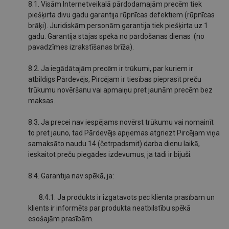
8.1. Visām Internetveikalā pārdodamajām precēm tiek
piešķirta divu gadu garantija rūpnīcas defektiem (rūpnīcas
brāķi). Juridiskām personām garantija tiek piešķirta uz 1
gadu. Garantija stājas spēkā no pārdošanas dienas (no
pavadzīmes izrakstīšanas brīža).
8.2. Ja iegādātajām precēm ir trūkumi, par kuriem ir
atbildīgs Pārdevējs, Pircējam ir tiesības pieprasīt preču
trūkumu novēršanu vai apmaiņu pret jaunām precēm bez
maksas.
8.3. Ja precei nav iespējams novērst trūkumu vai nomainīt
to pret jauno, tad Pārdevējs apņemas atgriezt Pircējam viņa
samaksāto naudu 14 (četrpadsmit) darba dienu laikā,
ieskaitot preču piegādes izdevumus, ja tādi ir bijuši.
8.4. Garantija nav spēkā, ja:
8.4.1. Ja produkts ir izgatavots pēc klienta prasībām un
klients ir informēts par produkta neatbilstību spēkā
esošajām prasībām.