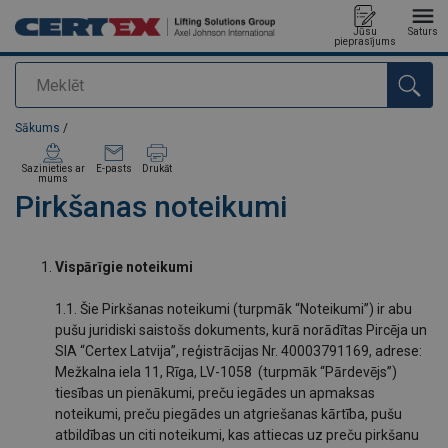
Jūsu
Saturs
pieprasījums
Meklēt
Pievienots jūsu pasūtījumam
Sākums
/
Sazinieties ar
E-pasts
Drukāt
mums
Pirkšanas noteikumi
Vispārīgie noteikumi
1.1. Šie Pirkšanas noteikumi (turpmāk “Noteikumi”) ir abu
pušu juridiski saistošs dokuments, kurā norādītas Pircēja un
SIA “Certex Latvija”, reģistrācijas Nr. 40003791169, adrese:
Mežkalna iela 11, Rīga, LV-1058 (turpmāk “Pārdevējs”)
tiesības un pienākumi, preču iegādes un apmaksas
noteikumi, preču piegādes un atgriešanas kārtība, pušu
atbildības un citi noteikumi, kas attiecas uz preču pirkšanu