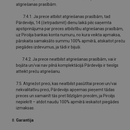
atgriešanas prasībām.
7.4.1. Ja prece atbilst atgriešanas prasībām, tad
Pārdevējs, 14 (četrpadsmit) dienu laikā pēc saņemta
apstiprinājuma par preces atbilstību atgriešanas prasībām,
uz Pircēja bankas konta numuru, no kura veikta apmaksa,
pārskaita samaksāto summu 100% apmērā, atskaitot preču
piegādes izdevumus, ja tādi ir bijuši.
7.4.2. Ja prece neatbilst atgriešanas prasībām, vai ir
bojāta un/vai nav pilnā komplektācijā Pārdevējs ir tiesīgs
atteikt preču atgriešanu.
7.5. Atgriežot preci, kas neatbilst pasūtītai precei un/vai
nekvalitatīvu preci, Pārdevējs apņemas pieņemt tādas
preces un samainīt tās pret līdzīgām precēm, ja Pircējs
nepiekrīt – atdot naudu 100% apmērā ieskaitot piegādes
izmaksas.
Garantija