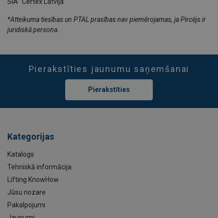
SIA “Certex Latvija”
*Atteikuma tiesības un PTAL prasības nav piemērojamas, ja Pircējs ir
juridiskā persona.
Pierakstīties jaunumu saņemšanai
Pierakstīties
Kategorijas
Katalogs
Tehniskā informācija
Lifting KnowHow
Jūsu nozare
Pakalpojumi
Jaunumi