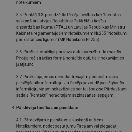
noteikumiem.
3.5. Punktā 3.3. paredzētās Pircēja tiesības tiek īstenotas
saskaņā ar Latvijas Republikas Patērētāju tiesību
aizsardzības likumu (PTAL) un Latvijas Republikas Ministru
Kabineta reglamentējošiem Noteikumiem Nr.255 "Noteikumi
par distances līgumu" (MK Noteikumi Nr.255).
3.6. Pircējs ir atbildīgs par savu datu pareizību. Ja mainās
Pircēja reģistrācijas formā norādītie dati, tie ir nekavējoties
jāatjauno.
3.7. Pircējs apņemas nenodot trešajām personām savu
pieslēgšanās informāciju. Ja Pircējs pazaudē pieslēgšanās
informāciju, viņam nekavējoties par to jāpaziņo Pārdevējam,
sadaļā “Kontakti” norādītajām sazināšanās iespējām.
Pārdēvēja tiesības un pienākumi
4.1. Pārdevējam ir pienākums, saskaņā ar šiem
Noteikumiem, nodot pasūtījumu Pircējam vai piegādāt