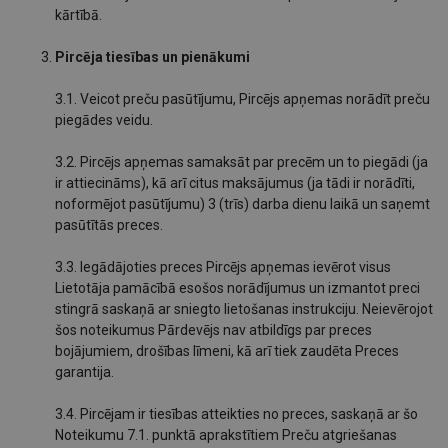
kārtībā.
Pircēja tiesības un pienākumi
3.1. Veicot preču pasūtījumu, Pircējs apņemas norādīt preču
piegādes veidu.
3.2. Pircējs apņemas samaksāt par precēm un to piegādi (ja
ir attiecināms), kā arī citus maksājumus (ja tādi ir norādīti,
noformējot pasūtījumu) 3 (trīs) darba dienu laikā un saņemt
pasūtītās preces.
3.3. Iegādājoties preces Pircējs apņemas ievērot visus
Lietotāja pamācībā esošos norādījumus un izmantot preci
stingrā saskaņā ar sniegto lietošanas instrukciju. Neievērojot
šos noteikumus Pārdevējs nav atbildīgs par preces
bojājumiem, drošības līmeni, kā arī tiek zaudēta Preces
garantija.
3.4. Pircējam ir tiesības atteikties no preces, saskaņā ar šo
Noteikumu 7.1. punktā aprakstītiem Preču atgriešanas