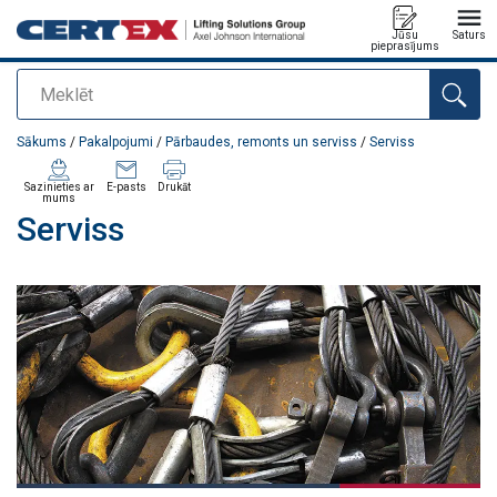
Jūsu
Saturs
pieprasījums
Meklēt
Pievienots jūsu pasūtījumam
Sākums
/
Pakalpojumi
/
Pārbaudes, remonts un serviss
/
Serviss
Sazinieties ar
E-pasts
Drukāt
mums
Serviss