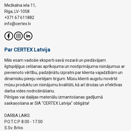
Mežkalna iela 11,
Rīga, LV-1058
+371 67 611882
info@certex.lv
Par CERTEX Latvija
Mēs esam vadošie eksperti savā nozarē un piedāvājam
ilgtspējīgus celšanas aprīkojuma un nostiprinājuma risinājumus ar
pievienoto vērtību, padziļinātu izpratni par klienta vajadzībām un
dinamisku pieeju vietējam tirgum. Mūsu klienti augstu novērtē
mūsu produktu un risinājumu kvalitāti, kā arī drošas un efektīvas
darba vides nodrošināšanu.
Pilnīgas vai daļējas materiālu izmantošanas gadījumā
saskaņošana ar SIA "CERTEX Latvija" obligāta!
DARBA LAIKS
P.O.T.C.P. 8.00 - 17.00
S.Sv. Brīvs