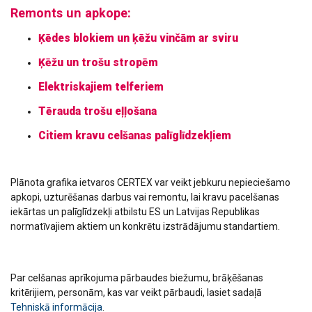
Remonts un apkope:
Ķēdes blokiem un ķēžu vinčām ar sviru
Ķēžu un trošu stropēm
Elektriskajiem telferiem
Tērauda trošu eļļošana
Citiem kravu celšanas palīglīdzekļiem
Plānota grafika ietvaros CERTEX var veikt jebkuru nepieciešamo
apkopi, uzturēšanas darbus vai remontu, lai kravu pacelšanas
iekārtas un palīglīdzekļi atbilstu ES un Latvijas Republikas
normatīvajiem aktiem un konkrētu izstrādājumu standartiem.
Par celšanas aprīkojuma pārbaudes biežumu, brāķēšanas
kritērijiem, personām, kas var veikt pārbaudi, lasiet sadaļā
Tehniskā informācija
.