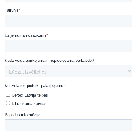
Mēs izmantojam sīkfailus, lai
ENGLISH TRANSLATION
personalizētu saturu, reklāmas un
analizētu mūsu trafiku. Mēs arī kopīgojam
informāciju par to, kā jūs lietojat mūsu
vietni ar mūsu reklāmas un analītikas
partneriem, kuri to var apvienot ar citu
informāciju, ko esat viņiem sniedzis vai ko
viņi ir apkopojuši, izmantojot jūsu
pakalpojumus.
Privātuma politika
Strikti
Veiktspējas
Mērķa
nepieciešamie
Funkcionalitātes
Neklasificētie