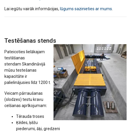
Lai iegūtu vairāk informācijas,
lūgums sazinieties ar mums
.
Testēšanas stends
Pateicoties lielākajam
testēšanas
stendam Skandināvijā
mūsu testešanas
kapacitāte ir
palielinājusies līdz 1200 t.
Veicam pārraušanas
(slodzes) testu kravu
celšanas aprīkojumam:
Tērauda troses
Ķēdes, ķēžu
piederumi, āķi, gredzeni