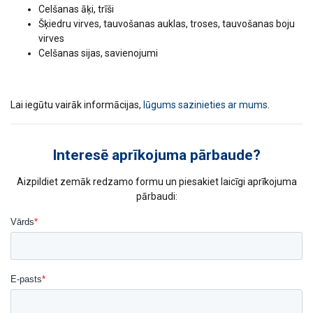
Celšanas āķi, trīši
Šķiedru virves, tauvošanas auklas, troses, tauvošanas boju
virves
Celšanas sijas, savienojumi
Lai iegūtu vairāk informācijas,
lūgums sazinieties ar mums
.
Interesē aprīkojuma pārbaude?
Aizpildiet zemāk redzamo formu un piesakiet laicīgi aprīkojuma
pārbaudi:
Šajā tīmekļa vietnē tiek
izmantoti sīkfaili
LATVIAN