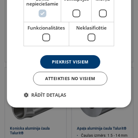
Nerūsējošā tērauda uzgalis ar
Cilindriska alumīnija čaula
nepieciešamie
vītni
Talurit®
Troses diametrs 2 - 26 mm
Čaulas izmērs: 2.5 - 50
Min. trūkšanas slodze 0.8 - 41 T
Funkcionalitātes
Neklasificētie
Skatīt
Skatīt
PIEKRIST VISIEM
ATTEIKTIES NO VISIEM
RĀDĪT DETAĻAS
Koniska alumīnija čaula
Apaļa alumīnija čaula Talurit®
Talurit®
Čaulas izmērs: 1.5 - 14 mm