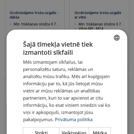
Uzskrūvējams trošu uzgalis -
Uzskrūvējams trošu uzgalis
dakša
ar vītni
Min. trūkšanas slodze 0.75 - 23 T
Min. trūkšanas slodze 0.75 - 21 T
Vītne M5 - M24
Šajā tīmekļa vietnē tiek
izmantoti sīkfaili
LATVIAN
Skatīt
Skatīt
Mēs izmantojam sīkfailus, lai
ENGLISH TRANSLATION
personalizētu saturu, reklāmas un
analizētu mūsu trafiku. Mēs arī kopīgojam
informāciju par to, kā jūs lietojat mūsu
vietni ar mūsu reklāmas un analītikas
partneriem, kuri to var apvienot ar citu
informāciju, ko esat viņiem sniedzis vai ko
viņi ir apkopojuši, izmantojot jūsu
pakalpojumus.
Privātuma politika
Strikti
Veiktspējas
Mērķa