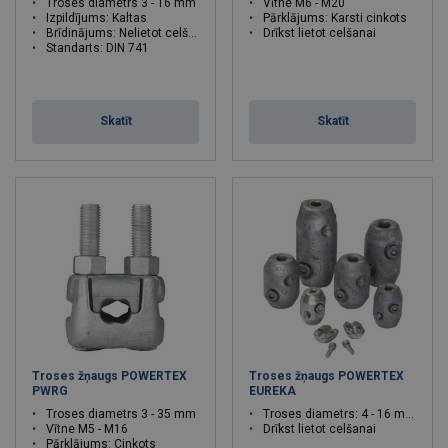
Troses diametrs 3 - 16 mm
Vītne M6 - M20
Izpildījums: Kaltas
Pārklājums: Karsti cinkots
Brīdinājums: Nelietot celšanai
Drīkst lietot celšanai
Standarts: DIN 741
Skatīt
Skatīt
Troses žņaugs POWERTEX
Troses žņaugs POWERTEX
PWRG
EUREKA
Troses diametrs 3 - 35 mm
Troses diametrs: 4 - 16 mm
Vītne M5 - M16
Drīkst lietot celšanai
Pārklājums: Cinkots