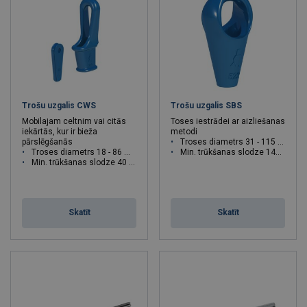
Trošu uzgalis CWS
Trošu uzgalis SBS
Mobilajam celtnim vai citās
Toses iestrādei ar aizliešanas
iekārtās, kur ir bieža
metodi
pārslēgšanās
Troses diametrs 31 - 115 mm
Troses diametrs 18 - 86 mm
Min. trūkšanas slodze 140 - 1000 T
Min. trūkšanas slodze 40 - 625 T
Skatīt
Skatīt