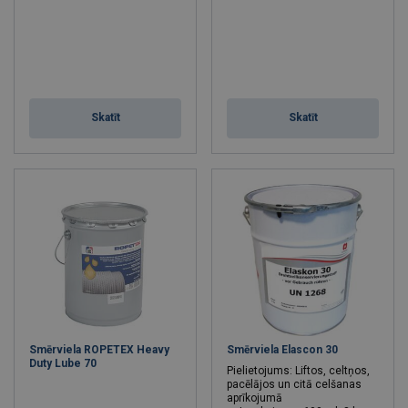
Skatīt
Skatīt
Smērviela ROPETEX Heavy
Smērviela Elascon 30
Duty Lube 70
Pielietojums: Liftos, celtņos,
pacēlājos un citā celšanas
aprīkojumā