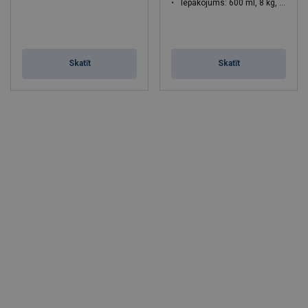
Iepakojums: 600 ml, 8 kg, 25 kg
Skatīt
Skatīt