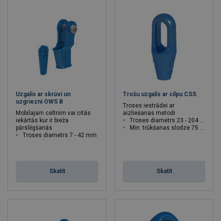
Uzgalis ar skrūvi un
Trošu uzgalis ar cilpu CSS
uzgriezni OWS B
Troses iestrādei ar
Mobilajam celtnim vai citās
aizliešanas metodi
iekārtās kur ir bieža
Troses diametrs 23 - 204 mm
pārslēgšanās​​​​​​​
Min. trūkšanas slodze 75 - 3200 T
Troses diametrs 7 - 42 mm
Min. trūkšanas slodze 8 - 170 T
Skatīt
Skatīt