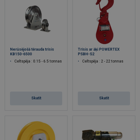
Nerūsējošā tērauda trīsis
Trīsis ar āķi POWERTEX
KB150-6500
PSBH-S2
Celtspēja : 0.15 - 6.5 tonnas
Celtspēja : 2 - 22 tonnas
Skatīt
Skatīt