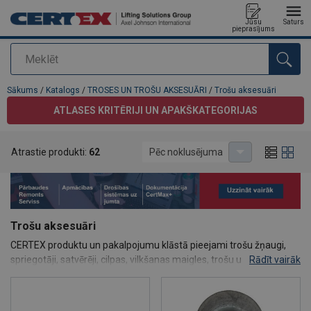
Jūsu
Saturs
pieprasījums
Meklēt
Pievienots jūsu pasūtījumam
Sākums
/
Katalogs
/
TROSES UN TROŠU AKSESUĀRI
/
Trošu aksesuāri
ATLASES KRITĒRIJI UN APAKŠKATEGORIJAS
Atrastie produkti:
62
Pēc noklusējuma
Trošu aksesuāri
CERTEX produktu un pakalpojumu klāstā pieejami trošu žņaugi,
spriegotāji, satvērēji, cilpas, vilkšanas maigles, trošu uzgaļi, trošu
Rādīt vairāk
čaulas, trīši un smērvielas - viss, lai nodrošinātu troses
nostiprināšanu vai brīvu pārvietošanos mehānismos.