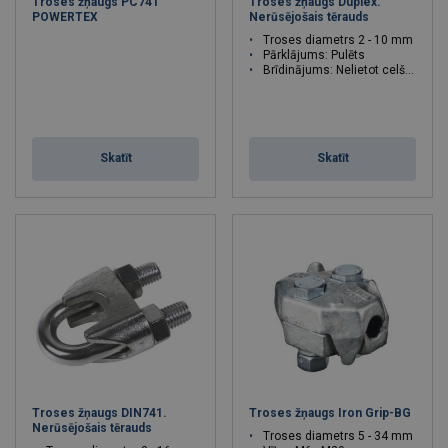
Troses žņaugs PC741
Troses žņaugs Duplex.
POWERTEX
Nerūsējošais tērauds
Troses diametrs 2 - 10 mm
Pārklājums: Pulēts
Brīdinājums: Nelietot celšanai
Skatīt
Skatīt
Troses žņaugs DIN741.
Troses žņaugs Iron Grip-BG
Nerūsējošais tērauds
Troses diametrs 5 - 34 mm