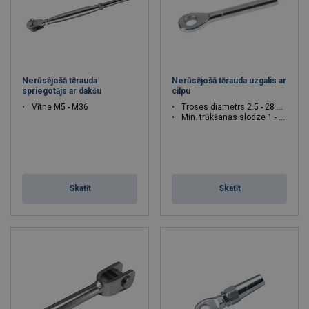
Nerūsējošā tērauda
Nerūsējošā tērauda uzgalis ar
spriegotājs ar dakšu
cilpu
Vītne M5 - M36
Troses diametrs 2.5 - 28 mm
Min. trūkšanas slodze 1 - 64 T
Skatīt
Skatīt