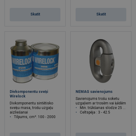
Skatīt
Skatīt
Divkomponentu sveķi
NEMAG savienojums
Wirelock
Savienojums trošu soketu
Divkomponentu sintētisko
uzgaļiem ar trosēm vai ķēdēm
sveķu masa, trošu uzgaļu
Min. trūkšanas slodze 25 - 260 T
aizliešanai
Celtspēja : 3 - 42.5
Tilpums, cm³: 100 - 2000