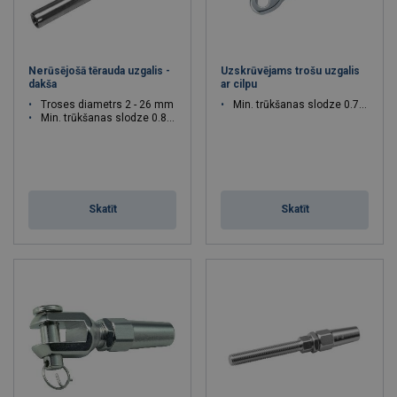
Nerūsējošā tērauda uzgalis -
Uzskrūvējams trošu uzgalis
dakša
ar cilpu
Troses diametrs 2 - 26 mm
Min. trūkšanas slodze 0.75 - 23 T
Min. trūkšanas slodze 0.8 - 45 T
Skatīt
Skatīt