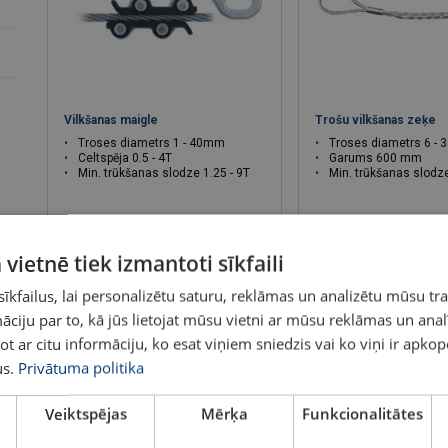
Vilkšanas maigle
Trošu vilkšanas zeķe
Troses diametrs 1 - 40mm
Troses diametrs 6 -
Celtspēja 0.5 - 4T
Garums 600 mm
Min. trūkšanas slodze 1.25 - 9T
Min. trūkšanas slodze 1.5
 vietnē tiek izmantoti sīkfaili
Skatīt
Skatīt
kfailus, lai personalizētu saturu, reklāmas un analizētu mūsu tra
ciju par to, kā jūs lietojat mūsu vietni ar mūsu reklāmas un anal
ot ar citu informāciju, ko esat viņiem sniedzis vai ko viņi ir apko
s.
Privātuma politika
Veiktspējas
Mērķa
Funkcionalitātes