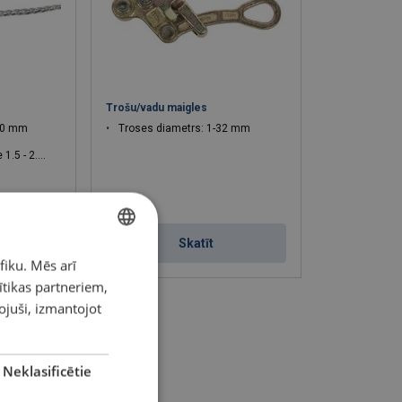
Trošu/vadu maigles
 30 mm
Troses diametrs: 1-32 mm
 - 2.26 T
Skatīt
fiku. Mēs arī
LATVIAN
ītikas partneriem,
ENGLISH TRANSLATION
pojuši, izmantojot
Neklasificētie