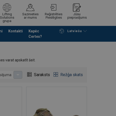
Lifting
Sazinieties
Reģistrēties
Jūsu
Solutions
ar mums
Pieslēgties
pieprasījums
grupa
mi
Kontakti
Kapēc
Latviešu
Certex?
Noformēt piedāvājuma pieprasījumu
es varat apskatīt šeit.
Saraksts
Režģa skats
usējuma