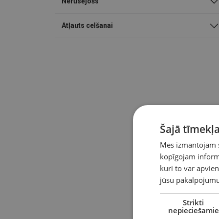
Nerūsējošs
Atļauts celšanai
Šajā tīmekļa
Mēs izmantojam sī
kopīgojam informā
kuri to var apvien
jūsu pakalpojumu
Strikti
nepieciešamie