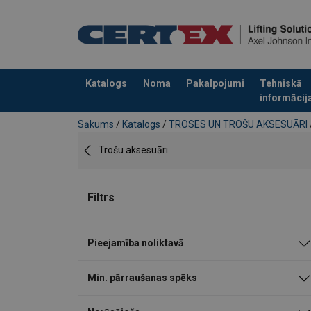
Katalogs
Noma
Pakalpojumi
Tehniskā
informācij
Pievienots jūsu pasūtījumam
Sākums
/
Katalogs
/
TROSES UN TROŠU AKSESUĀRI
Trošu aksesuāri
Filtrs
Pieejamība noliktavā
Min. pārraušanas spēks