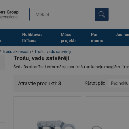
Noliktavas
Mūsu
Par
Jaunu
a
tīrīšana
projekti
mums
Turpināt meklēt preces
/
Trošu aksesuāri
/
Trošu, vadu satvērēji
Trošu, vadu satvērēji
Šeit Jūs atradīsiet informāciju par trošu un kabeļu maiglēm. Tros
Atrastie produkti:
3
Kārtot pēc
Pēc nokl