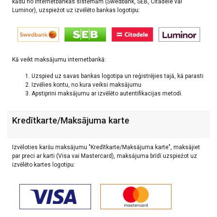
kādu no internetbankas sistēmām (Swedbank, SEB, Citadele vai
Luminor), uzspiežot uz izvēlēto bankas logotipu:
Kā veikt maksājumu internetbankā:
Uzspied uz savas bankas logotipa un reģistrējies tajā, kā parasti
Izvēlies kontu, no kura veiksi maksājumu
Apstiprini maksājumu ar izvēlēto autentifikacijas metodi.
Kredītkarte/Maksājuma karte
Izvēloties karšu maksājumu "Kredītkarte/Maksājuma karte", maksājiet
par preci ar karti (Visa vai Mastercard), maksājuma brīdī uzspiežot uz
izvēlēto kartes logotipu: