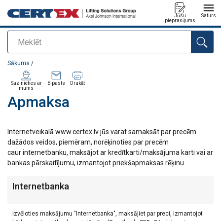
Jūsu
Saturs
pieprasījums
Meklēt
Pievienots jūsu pasūtījumam
Sākums
/
Sazinieties ar
E-pasts
Drukāt
mums
Apmaksa
Internetveikalā www.certex.lv jūs varat samaksāt par precēm
dažādos veidos, piemēram, norēķinoties par precēm
caur internetbanku, maksājot ar kredītkarti/maksājuma karti vai ar
bankas pārskaitījumu, izmantojot priekšapmaksas rēķinu.
Internetbanka
Izvēloties maksājumu "Internetbanka", maksājiet par preci, izmantojot