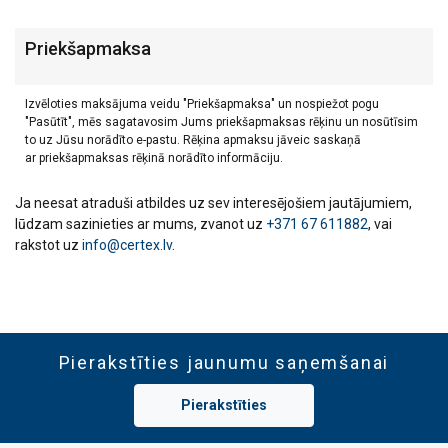
Priekšapmaksa
Izvēloties maksājuma veidu "Priekšapmaksa" un nospiežot pogu
"Pasūtīt", mēs sagatavosim Jums priekšapmaksas rēķinu un nosūtīsim
to uz Jūsu norādīto e-pastu. Rēķina apmaksu jāveic saskaņā
ar priekšapmaksas rēķinā norādīto informāciju.
Ja neesat atraduši atbildes uz sev interesējošiem jautājumiem,
lūdzam sazinieties ar mums, zvanot uz
+371 67 611882
, vai
rakstot uz
info@certex.lv
.
Pierakstīties jaunumu saņemšanai
Pierakstīties