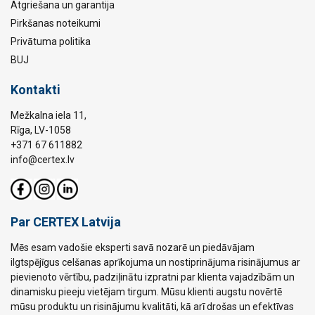
Atgriešana un garantija
Pirkšanas noteikumi
Privātuma politika
BUJ
Kontakti
Mežkalna iela 11,
Rīga, LV-1058
+371 67 611882
info@certex.lv
Par CERTEX Latvija
Mēs esam vadošie eksperti savā nozarē un piedāvājam
ilgtspējīgus celšanas aprīkojuma un nostiprinājuma risinājumus ar
pievienoto vērtību, padziļinātu izpratni par klienta vajadzībām un
dinamisku pieeju vietējam tirgum. Mūsu klienti augstu novērtē
mūsu produktu un risinājumu kvalitāti, kā arī drošas un efektīvas