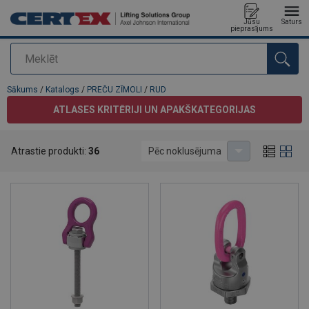
Jūsu
Saturs
pieprasījums
Meklēt
Pievienots jūsu pasūtījumam
Sākums
/
Katalogs
/
PREČU ZĪMOLI
/
RUD
ATLASES KRITĒRIJI UN APAKŠKATEGORIJAS
Atrastie produkti:
36
Pēc noklusējuma
RUD