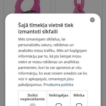
Šajā tīmekļa vietnē tiek
izmantoti sīkfaili
Piemetināma celšanas cilpa
Celšanas cilpa VWBG-V
LATVIAN
RUD VLBS-U
Celtspēja : 0.3 - 5
Mēs izmantojam sīkfailus, lai
Celtspēja : 1.5 - 16 tonnas
ENGLISH TRANSLATION
personalizētu saturu, reklāmas un
analizētu mūsu trafiku. Mēs arī kopīgojam
informāciju par to, kā jūs lietojat mūsu
vietni ar mūsu reklāmas un analītikas
partneriem, kuri to var apvienot ar citu
Skatīt
Skatīt
informāciju, ko esat viņiem sniedzis vai ko
viņi ir apkopojuši, izmantojot jūsu
pakalpojumus.
Privātuma politika
Strikti
Veiktspējas
Mērķa
nepieciešamie