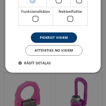
Funkcionalitātes
Neklasificētie
Celšanas cilpa Starpoint RUD
Piemetināma celšanas cilpa
VRS-F
RUD VRBS
Celtspēja : 0.1 - 20 tonnas
Celtspēja : 4 - 31.5 tonnas
PIEKRIST VISIEM
ATTEIKTIES NO VISIEM
Skatīt
Skatīt
RĀDĪT DETAĻAS