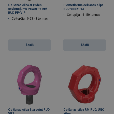
Celšanas cilpa ar ķēdes
Piemetināma celšanas cilpa
savienojumu PowerPoint®
RUD VRBK-FIX
RUD PP-VIP
Celtspēja : 4 - 50 tonnas
Celtspēja : 0.63 - 8 tonnas
Skatīt
Skatīt
Celšanas cilpa Starpoint RUD
Celšanas cilpa RM RUD, UNC
VRS
vītne