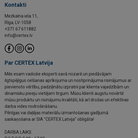
Kontakti
Mežkalna iela 11,
Rīga, LV-1058
+371 67 611882
info@certex.lv
Par CERTEX Latvija
Mēs esam vadošie eksperti savā nozarē un piedāvājam
ilgtspējīgus celšanas aprīkojuma un nostiprinājuma risinājumus ar
pievienoto vērtību, padziļinātu izpratni par klienta vajadzībām un
dinamisku pieeju vietējam tirgum. Mūsu klienti augstu novērtē
mūsu produktu un risinājumu kvalitāti, kā arī drošas un efektīvas
darba vides nodrošināšanu.
Pilnīgas vai daļējas materiālu izmantošanas gadījumā
saskaņošana ar SIA "CERTEX Latvija" obligāta!
DARBA LAIKS