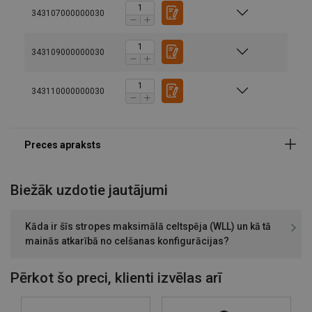
343107000000030
343109000000030
343110000000030
Materiāls:
Marķējums:
Standarts:
Biežāk uzdotie jautājumi
Drošības koeficients:
Kāda ir šīs stropes maksimālā celtspēja (WLL) un kā tā
mainās atkarībā no celšanas konfigurācijas?
Pērkot šo preci, klienti izvēlas arī