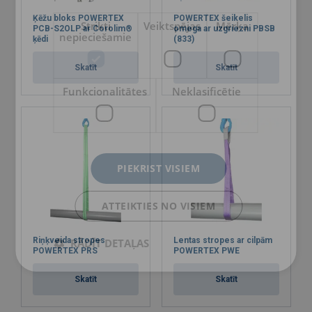
Ķēžu bloks POWERTEX
POWERTEX šeikelis
Strikti
Veiktspējas
Mērķa
PCB-S2OLP ar Corolim®
omega ar uzgriezni PBSB
nepieciešamie
ķēdi
(833)
Skatīt
Skatīt
Funkcionalitātes
Neklasificētie
PIEKRIST VISIEM
ATTEIKTIES NO VISIEM
Riņķveida stropes
Lentas stropes ar cilpām
RĀDĪT DETAĻAS
POWERTEX PRS
POWERTEX PWE
Skatīt
Skatīt