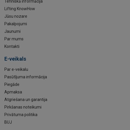
Tehniskā informācija
Lifting KnowHow
Jūsu nozare
Pakalpojumi
Jaunumi
Par mums
Kontakti
E-veikals
Par e-veikalu
Pasūtījuma informācija
Piegāde
Apmaksa
Atgriešana un garantija
Pirkšanas noteikumi
Privātuma politika
BUJ