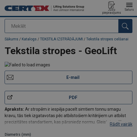
Jūsu
Saturs
pieprasījums
Meklēt
Pievienots jūsu pasūtījumam
Sākums
/
Katalogs
/
TEKSTILA IZSTRĀDĀJUMI
/
Tekstila stropes celšanai
Tekstila stropes - GeoLift
E-mail
PDF
Apraksts:
Ar stropēm ir iespēja pacelt simtiem tonnu smagu
kravu, tās tiek izgatavotas pēc atbilstošiem kritērijiem un atbilst
precizitātes standartiem, kas pārsniedz normu. Gleistein celšanas
Rādīt vairāk
stropes var pacelt praktiski jebko no tā, ko spēj ārkārtīgi smagas un
cietas metāla trošu
Diametrs (mm)