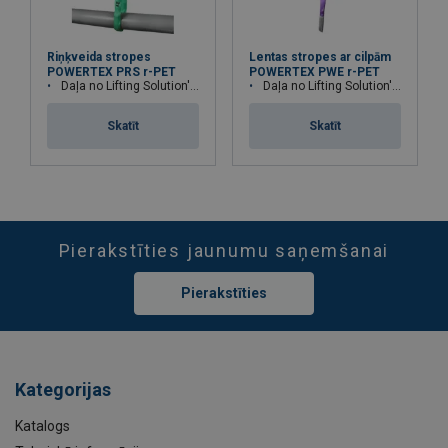
Riņķveida stropes
Lentas stropes ar cilpām
POWERTEX PRS r-PET
POWERTEX PWE r-PET
Daļa no Lifting Solution's Group Aspire Range™
Daļa no Lifting Solution's Group Aspire Range™
Skatīt
Skatīt
Pierakstīties jaunumu saņemšanai
Pierakstīties
Kategorijas
Katalogs