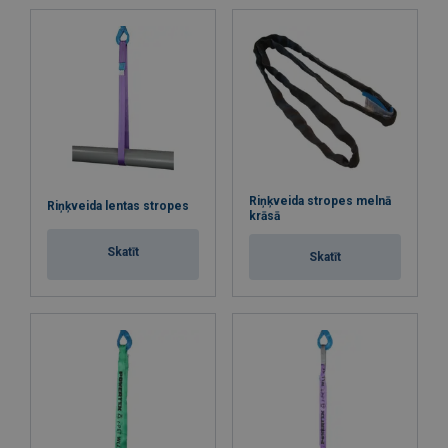
Riņķveida stropes melnā
Riņķveida lentas stropes
krāsā
Skatīt
Skatīt