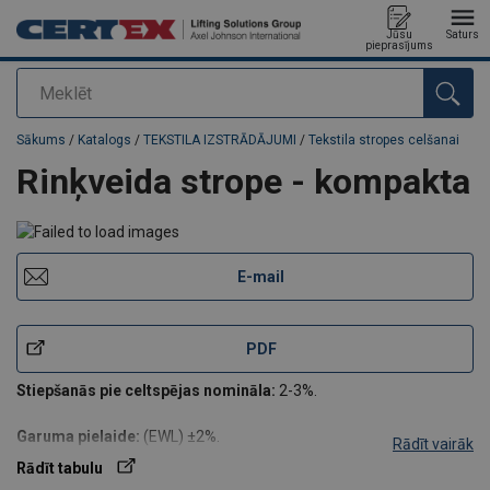
Jūsu
Saturs
pieprasījums
Meklēt
Pievienots jūsu pasūtījumam
Sākums
/
Katalogs
/
TEKSTILA IZSTRĀDĀJUMI
/
Tekstila stropes celšanai
Rinķveida strope - kompakta
E-mail
PDF
Stiepšanās pie celtspējas nomināla:
2-3%.
Garuma pielaide:
(EWL) ±2%.
Rādīt vairāk
Plašāku informāciju par tekstila stropēm, to celtspēju aprēķiniem
Rādīt tabulu
un drošu tekstila stropju lietošanu Jūs atradīsiet
TEHNISKĀS