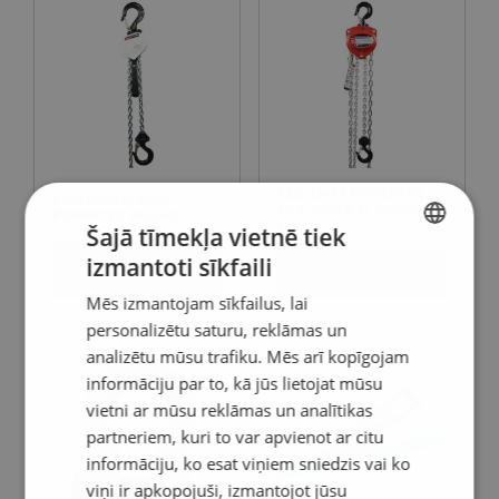
Oranža
60,0
120,
Oranža
70,0
140,
Oranža
80,0
160,
Oranža
85,0
170,
Oranža
90,0
180,
Oranža
100,0
200,
Oranža
125,0
250,
Oranža
150,0
300,
Ķēžu bloks POWERTEX
Ķēžu vinča ar sviru
PCB-S2OLP ar Corolim®
POWERTEX PALH-S1
Oranža
175,0
350,
ķēdi
Šajā tīmekļa vietnē tiek
Oranža
180,0
360,
izmantoti sīkfaili
Skatīt
LATVIAN
Oranža
200,0
400,
Skatīt
Koeficients (K
)
1
2
Mēs izmantojam sīkfailus, lai
L
ENGLISH TRANSLATION
personalizētu saturu, reklāmas un
analizētu mūsu trafiku. Mēs arī kopīgojam
informāciju par to, kā jūs lietojat mūsu
vietni ar mūsu reklāmas un analītikas
partneriem, kuri to var apvienot ar citu
informāciju, ko esat viņiem sniedzis vai ko
viņi ir apkopojuši, izmantojot jūsu