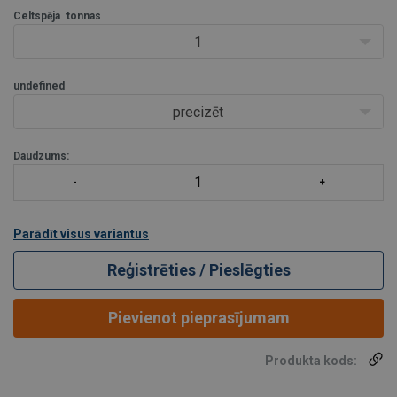
INFORMĀCIJAS SADAĻĀ
.
Celtspēja
tonnas
1
undefined
precizēt
Daudzums:
Parādīt visus variantus
Reģistrēties / Pieslēgties
Pievienot pieprasījumam
Produkta kods: