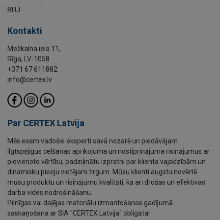
BUJ
Kontakti
Mežkalna iela 11,
Rīga, LV-1058
+371 67 611882
info@certex.lv
Par CERTEX Latvija
Mēs esam vadošie eksperti savā nozarē un piedāvājam
ilgtspējīgus celšanas aprīkojuma un nostiprinājuma risinājumus ar
pievienoto vērtību, padziļinātu izpratni par klienta vajadzībām un
dinamisku pieeju vietējam tirgum. Mūsu klienti augstu novērtē
mūsu produktu un risinājumu kvalitāti, kā arī drošas un efektīvas
darba vides nodrošināšanu.
Pilnīgas vai daļējas materiālu izmantošanas gadījumā
saskaņošana ar SIA "CERTEX Latvija" obligāta!