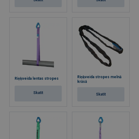
Riņķveida stropes melnā
Riņķveida lentas stropes
krāsā
Skatīt
Skatīt