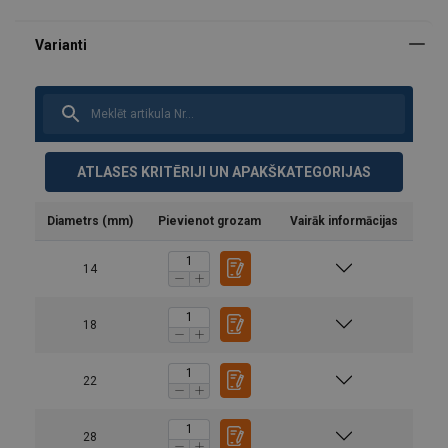
ATLASES KRITĒRIJI UN APAKŠKATEGORIJAS
Diametrs (mm)
Pievienot grozam
Vairāk informācijas
14
18
Taisni
U-vei
TEHNISKĀS INFORMĀCIJAS SADAĻĀ
22
Konstrukcija:
28