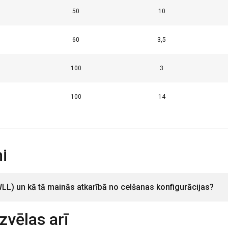
50
10
60
3,5
AS
ATTEIKTIES NO VISIEM
PIEK
100
3
100
14
i
WLL) un kā tā mainās atkarībā no celšanas konfigurācijas?
izvēlas arī