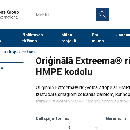
Noliktavas
Mūsu
Par
Jaunu
a
tīrīšana
projekti
mums
Turpināt meklēt preces
tila stropes celšanai
Oriģinālā Extreema® r
HMPE kodolu
DF
Oriģinālā Extreema® riņķveida strope ar HMPE 
izstrādāta smagiem celšanas darbiem, kur nep
Paralēli izvietotā HMPE šķiedru serde nodroš
veiktsp
Celtspēja
tonnas
Garums
m
3