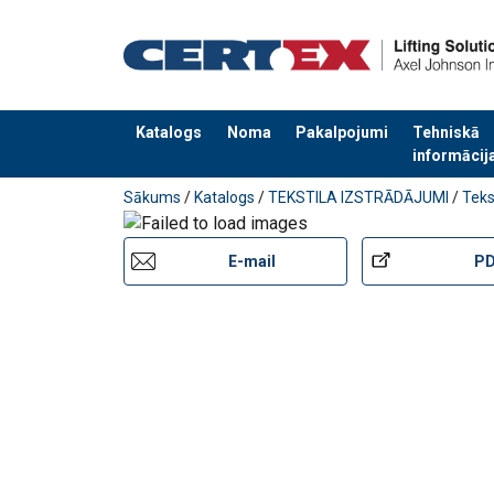
Katalogs
Noma
Pakalpojumi
Tehniskā
informācij
Pievienots jūsu pasūtījumam
Sākums
/
Katalogs
/
TEKSTILA IZSTRĀDĀJUMI
/
Teks
E-mail
P