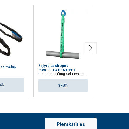
Riņķveida stropes
Lentas stropes 
pes melnā
POWERTEX PRS r-PET
POWERTEX PWE
Daļa no Lifting Solution's Group Aspire Range™
Daļa no Lifting Solution'
tīt
Skatīt
Skat
Pierakstīties