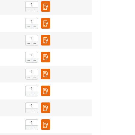
fiku. Mēs arī
LATVIAN
ītikas partneriem,
ENGLISH TRANSLATION
pojuši, izmantojot
Neklasificētie