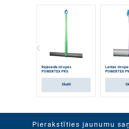
Riņķveida stropes
Lentas strope
POWERTEX PRS
POWERTEX P
Skatīt
Sk
Pierakstīties jaunumu s