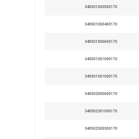
340501000500170
340501000400170
340501000600170
Materiāls:
340501001000170
Marķējums:
Darba temperatūra :
340501501000170
Drošības koeficients:
Šajā tīmekļa
340502000600170
Mēs izmantojam sī
kopīgojam informā
340502301000170
kuri to var apvien
jūsu pakalpojumu
340502500300170
Strikti