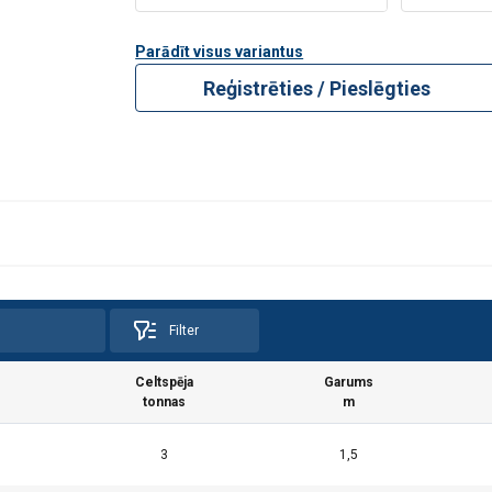
Parādīt visus variantus
Reģistrēties / Pieslēgties
Filter
Celtspēja
Garums
tonnas
m
3
1,5