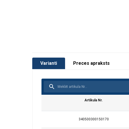
Varianti
Preces apraksts
Artikula Nr.
340500300150170