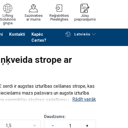
Lifting
Sazinieties
Reģistrēties
Jūsu
Solutions
ar mums
Pieslēgties
pieprasījums
grupa
mi
Kontakti
Kapēc
Latviešu
Certex?
Noformēt piedāvājuma pieprasījumu
iņķveida strope ar
serdi ir augstas izturības celšanas strope, kas
ieciešams mazs pašsvars un augsta izturība.
Rādīt vairāk
ina vienmērīgu slodzes sadalījumu un uzticamu
Daudzums:
1,5