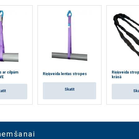
s ar cilpām
Riņķveida stro
Riņķveida lentas stropes
WE
krāsā
Skatīt
atīt
Ska
aņemšanai