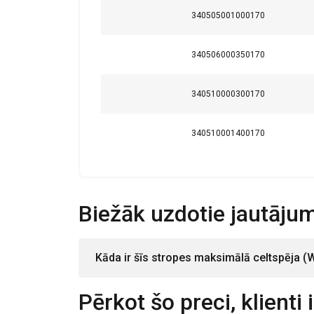
nepieciešamie
340505001000170
340506000350170
RĀDĪT DETAĻ
340510000300170
340510001400170
Biežāk uzdotie jautājum
Kāda ir šīs stropes maksimālā celtspēja (
Pērkot šo preci, klienti 