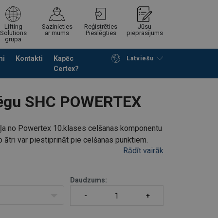
Lifting
Sazinieties
Reģistrēties
Jūsu
Solutions
ar mums
Pieslēgties
pieprasījums
grupa
mi
Kontakti
Kapēc
Latviešu
Certex?
Noformēt piedāvājuma pieprasījumu
slēgu SHC POWERTEX
aļa no Powertex 10.klases celšanas komponentu
to ātri var piestiprināt pie celšanas punktiem.
Rādīt vairāk
4t līdz WLL 19t.
Daudzums: