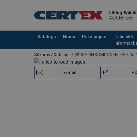
Katalogs
Noma
Pakalpojumi
Tehniskā
informācij
Pievienots jūsu pasūtījumam
Sākums
/
Katalogs
/
ĶĒDES UN KOMPONENTES
/
Cel
E-mail
P
Marķējums:
Darba temperatūra :
Pārklājums:
Standarts: