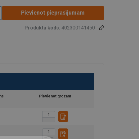
Pievienot pieprasījumam
Produkta kods:
402300141450
ms
Pievienot grozam