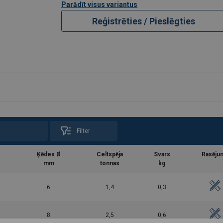
Parādīt visus variantus
Reģistrēties / Pieslēgties
Filter
Ķēdes Ø
Celtspēja
Svars
Rasēju
mm
tonnas
kg
6
1,4
0,3
8
2,5
0,6