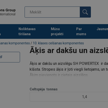
Noliktavas
Mūsu
Par
Jaunu
a
tīrīšana
projekti
mums
Turpināt meklēt preces
šanas komponentes
/
10. klases celšanas komponentes
Āķis ar dakšu un aiz
DF
Āķis ar dakšu un aizslēgu SH POWERTEX ir d
klāsta. Stropes āķis ir ļoti viegli lietojams, un 
Āķim pievienots ir cietais aizslēgs.
Pieejams 6 mm līdz 22 mm ķēdei un no WLL 1.
Powertex 10.kl
Celtspēja
tonnas
1,4