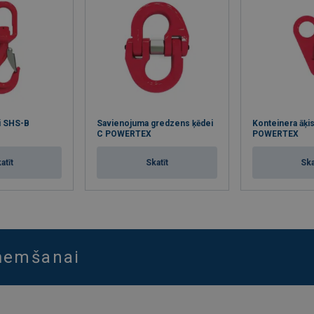
li SHS-B
Savienojuma gredzens ķēdei
Konteinera āķi
C POWERTEX
POWERTEX
atīt
Skatīt
Ska
aņemšanai