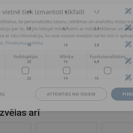
 vietnē tiek izmantoti sīkfaili
10
4
1,2
kfailus, lai personalizētu saturu, reklāmas un analizētu mūsu tra
ciju par to, kā jūs lietojat mūsu vietni ar mūsu reklāmas un anal
13
6,7
2,3
ot ar citu informāciju, ko esat viņiem sniedzis vai ko viņi ir apko
s.
Privātuma politika
16
10
3,8
Veiktspējas
Mērķa
Funkcionalitātes
20
16
6,8
22
19
10
AS
ATTEIKTIES NO VISIEM
PIEK
izvēlas arī