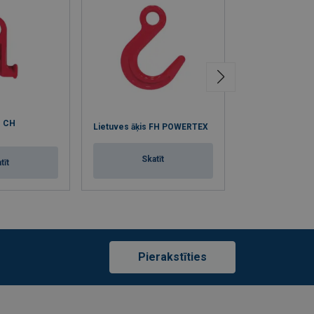
s CH
Saīsināšanas āķ
Lietuves āķis FH POWERTEX
POWERTEX (ar ci
Skatīt
tīt
Skat
Pierakstīties