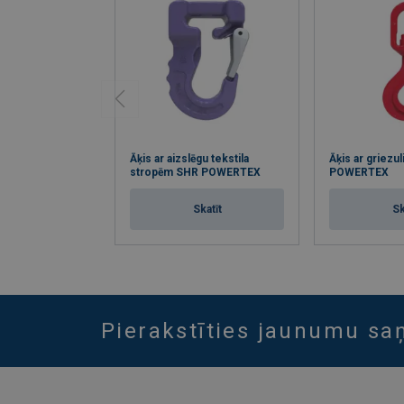
Āķis ar aizslēgu tekstila
Āķis ar griezu
stropēm SHR POWERTEX
POWERTEX
Skatīt
Sk
Pierakstīties jaunumu s