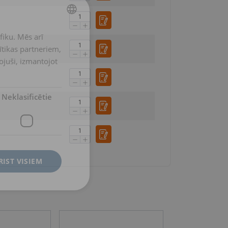
fiku. Mēs arī
LATVIAN
ītikas partneriem,
ENGLISH TRANSLATION
pojuši, izmantojot
Neklasificētie
RIST VISIEM