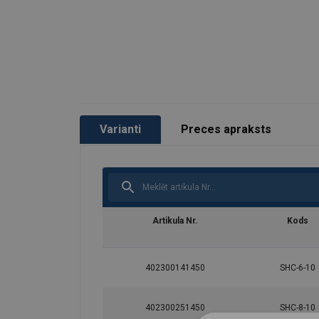
Drošības koeficients:
Klase:
Varianti
Preces apraksts
Artikula Nr.
Kods
402300141450
SHC-6-10
402300251450
SHC-8-10