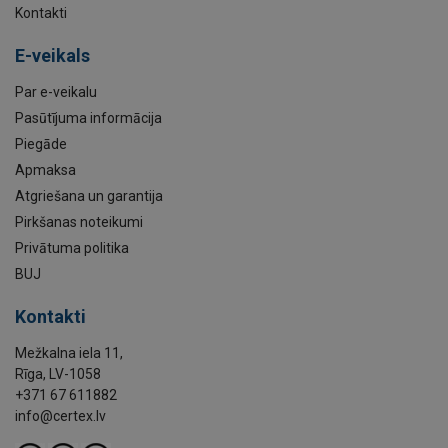
Kontakti
E-veikals
Par e-veikalu
Pasūtījuma informācija
Piegāde
Apmaksa
Atgriešana un garantija
Pirkšanas noteikumi
Privātuma politika
BUJ
Kontakti
Mežkalna iela 11,
Rīga, LV-1058
+371 67 611882
info@certex.lv