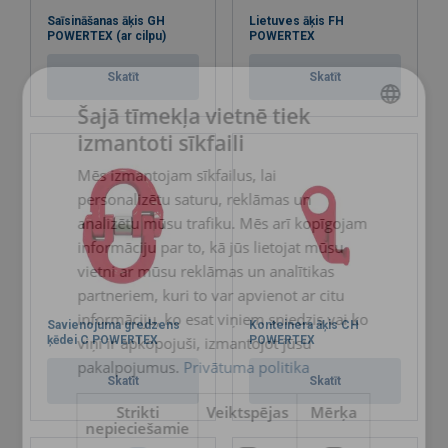
Saīsināšanas āķis GH
Lietuves āķis FH
POWERTEX (ar cilpu)
POWERTEX
Skatīt
Skatīt
Šajā tīmekļa vietnē tiek
izmantoti sīkfaili
LATVIAN
Mēs izmantojam sīkfailus, lai
ENGLISH TRANSLATION
personalizētu saturu, reklāmas un
analizētu mūsu trafiku. Mēs arī kopīgojam
informāciju par to, kā jūs lietojat mūsu
vietni ar mūsu reklāmas un analītikas
partneriem, kuri to var apvienot ar citu
informāciju, ko esat viņiem sniedzis vai ko
Savienojuma gredzens
Konteinera āķis CH
viņi ir apkopojuši, izmantojot jūsu
ķēdei C POWERTEX
POWERTEX
pakalpojumus.
Privātuma politika
Skatīt
Skatīt
Strikti
Veiktspējas
Mērķa
nepieciešamie