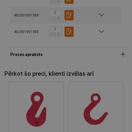
402301601380
402301901380
Marķējums:
Pērkot šo preci, klienti izvēlas arī
Darba temperatūra :
Pārklājums:
Standarts:
Drošības koeficients:
Klase: