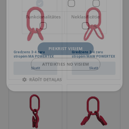
Funkcionalitātes
Neklasificētie
PIEKRIST VISIEM
Gredzens 3-4 zaru
Gredzens 3-4 zaru
stropēm MA POWERTEX
stropēm MAW POWERTEX
ATTEIKTIES NO VISIEM
Skatīt
Skatīt
RĀDĪT DETAĻAS