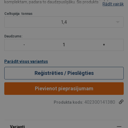
komplektam, padara to daudzpusīgāku. Šis produkts ir daļa no
Rādīt vairāk
Powertex 10.klases celšanas komponentu klāsta. Saīsināšanas āķi
nodrošinās pilnu WLL, jo a
Celtspēja
tonnas
1,4
Daudzums:
Parādīt visus variantus
Reģistrēties / Pieslēgties
Pievienot pieprasījumam
402300141380
Produkta kods: