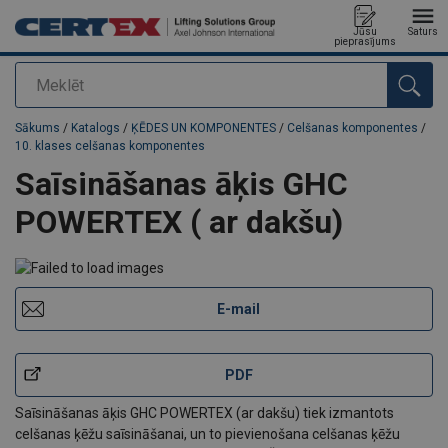
Jūsu
Saturs
pieprasījums
Meklēt
Pievienots jūsu pasūtījumam
Sākums
/
Katalogs
/
ĶĒDES UN KOMPONENTES
/
Celšanas komponentes
/
10. klases celšanas komponentes
Saīsināšanas āķis GHC
POWERTEX ( ar dakšu)
E-mail
PDF
Saīsināšanas āķis GHC POWERTEX (ar dakšu) tiek izmantots
celšanas ķēžu saīsināšanai, un to pievienošana celšanas ķēžu