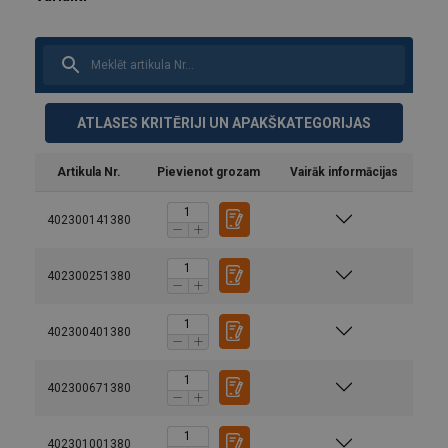
ATLASES KRITĒRIJI UN APAKŠKATEGORIJAS
Artikula Nr.
Pievienot grozam
Vairāk informācijas
402300141380
402300251380
402300401380
402300671380
402301001380