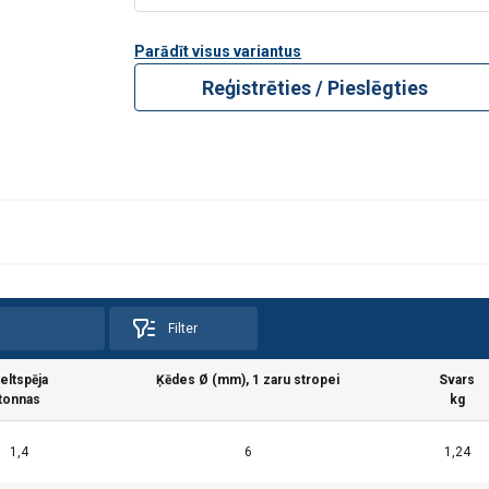
Parādīt visus variantus
Reģistrēties / Pieslēgties
Filter
eltspēja
Ķēdes Ø (mm), 1 zaru stropei
Svars
tonnas
kg
1,4
6
1,24