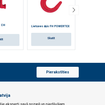
s CH
Saīsināšanas āķ
Lietuves āķis FH POWERTEX
POWERTEX (ar ci
Skatīt
tīt
Skat
Pierakstīties
atvija
ie eksperti savā nozarē un piedāvājam