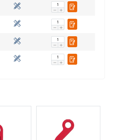
fiku. Mēs arī
LATVIAN
ītikas partneriem,
ENGLISH TRANSLATION
pojuši, izmantojot
Neklasificētie
RIST VISIEM