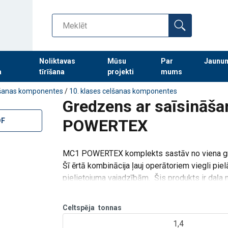
Noliktavas
Mūsu
Par
Jaunu
a
tīrīšana
projekti
mums
Turpināt meklēt preces
šanas komponentes
/
10. klases celšanas komponentes
Gredzens ar saīsināš
POWERTEX
DF
MC1 POWERTEX komplekts sastāv no viena gre
Šī ērtā kombinācija ļauj operātoriem viegli pi
pielietojuma vajadzībām. Šis produkts ir daļ
klāsta. MC1 ir pare
Celtspēja
tonnas
1,4