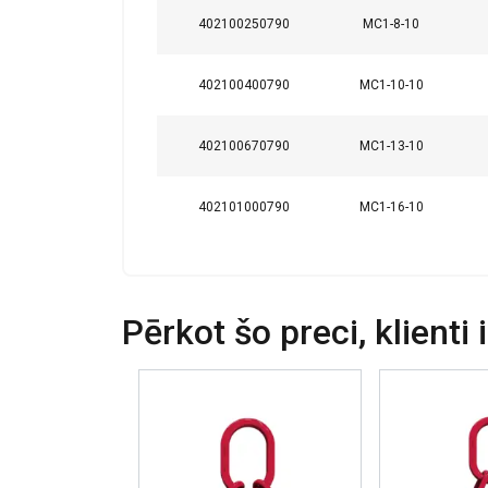
Šajā tīmekļa
402100250790
MC1-8-10
Mēs izmantojam sī
kopīgojam informā
402100400790
MC1-10-10
kuri to var apvien
jūsu pakalpojumu
402100670790
MC1-13-10
Strikti
nepieciešamie
402101000790
MC1-16-10
RĀDĪT DETAĻ
Pērkot šo preci, klienti 