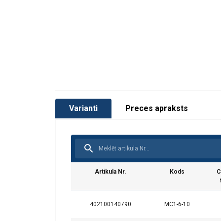
Drošības koeficients:
Klase:
Varianti
Preces apraksts
Artikula Nr.
Kods
C
402100140790
MC1-6-10