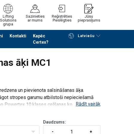
Lifting
Sazinieties
Reģistrēties
Jūsu
Solutions
ar mums
Pieslēgties
pieprasījums
grupa
mi
Kontakti
Kapēc
Latviešu
Certex?
Noformēt piedāvājuma pieprasījumu
anas āķi MC1
dzena un pievienota saīsināšanas āķa.
elāgot stropes garumu atbilstoši nepieciešamā
Rādīt vairāk
a no Powertex 10.klases celšanas komponentu
Daudzums: