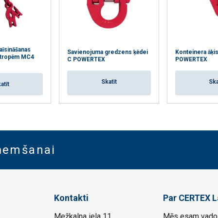
aīsināšanas
Savienojuma gredzens ķēdei
Konteinera āķi
 stropēm MC4
C POWERTEX
POWERTEX
Skatīt
Ska
atīt
aņemšanai
Kontakti
Par CERTEX L
Mežkalna iela 11,
Mēs esam vadoš