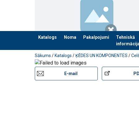
Katalogs
Noma
Pakalpojumi
Tehniskā
informācij
Pievienots jūsu pasūtījumam
Sākums
/
Katalogs
/
ĶĒDES UN KOMPONENTES
/
Cel
E-mail
P
Marķējums:
Darba temperatūra :
Pārklājums:
Standarts:
Piezīme: