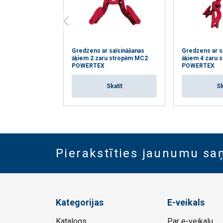
Gredzens ar saīsināšanas
Gredzens ar s
āķiem 2 zaru stropēm MC2
āķiem 4 zaru
POWERTEX
POWERTEX
Skatīt
Sk
Pierakstīties jaunumu s
Kategorijas
E-veikals
Katalogs
Par e-veikalu