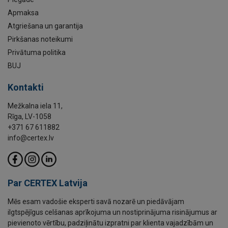
Apmaksa
Atgriešana un garantija
Pirkšanas noteikumi
Privātuma politika
BUJ
Kontakti
Mežkalna iela 11,
Rīga, LV-1058
+371 67 611882
info@certex.lv
Par CERTEX Latvija
Mēs esam vadošie eksperti savā nozarē un piedāvājam
ilgtspējīgus celšanas aprīkojuma un nostiprinājuma risinājumus ar
pievienoto vērtību, padziļinātu izpratni par klienta vajadzībām un