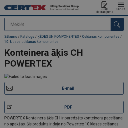
Jūsu
Saturs
pieprasījums
Meklēt
Pievienots jūsu pasūtījumam
Sākums
/
Katalogs
/
ĶĒDES UN KOMPONENTES
/
Celšanas komponentes
/
10. klases celšanas komponentes
Konteinera āķis CH
POWERTEX
E-mail
PDF
POWERTEX Konteinera āķis CH ir paredzēts konteineru pacelšanai
no apakšas. Šis produkts ir daļa no Powertex 10.klases celšanas