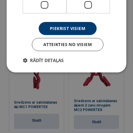
Gredzens 3-4 zaru
Gredzens 3-4 zaru
stropēm MA POWERTEX
stropēm MAW POWERTEX
Skatīt
Skatīt
PIEKRIST VISIEM
ATTEIKTIES NO VISIEM
RĀDĪT DETAĻAS
Gredzens ar saīsināšanas
Gredzens ar saīsināšanas
āķiem 2 zaru stropēm
āķi MC1 POWERTEX
MC2 POWERTEX
Skatīt
Skatīt