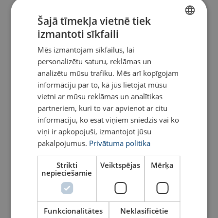
Šajā tīmekļa vietnē tiek
izmantoti sīkfaili
LATVIAN
Mēs izmantojam sīkfailus, lai
ENGLISH TRANSLATION
personalizētu saturu, reklāmas un
analizētu mūsu trafiku. Mēs arī kopīgojam
informāciju par to, kā jūs lietojat mūsu
Saīsināšanas āķis GH
Saīsināšanas āķis GHC
POWERTEX (ar cilpu)
POWERTEX ( ar dakšu)
vietni ar mūsu reklāmas un analītikas
partneriem, kuri to var apvienot ar citu
Skatīt
Skatīt
informāciju, ko esat viņiem sniedzis vai ko
viņi ir apkopojuši, izmantojot jūsu
pakalpojumus.
Privātuma politika
Strikti
Veiktspējas
Mērķa
nepieciešamie
Funkcionalitātes
Neklasificētie