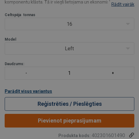
komponentu klāsta. Tā ir viegli lietojama un ekonomiska
Rādīt vairāk
sastāvdaļa konteineru pacelšanai.
- Konteinera āķis Kreisais un Labais ir jāizmanto ar izkliedējamo
Celtspēja
tonnas
siju ar če
16
Model
Left
Daudzums:
Parādīt visus variantus
Reģistrēties / Pieslēgties
Pievienot pieprasījumam
402301601490
Produkta kods: