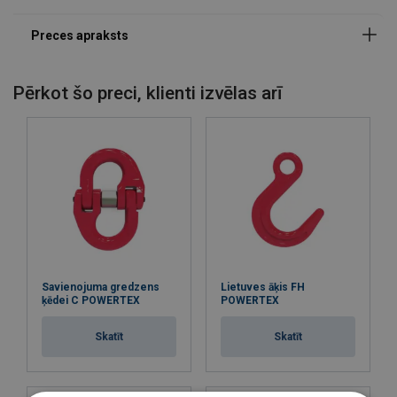
Marķējums:
Pērkot šo preci, klienti izvēlas arī
Darba temperatūra :
Pārklājums:
Standarts:
Drošības koeficients:
Klase:
Savienojuma gredzens
Lietuves āķis FH
ķēdei C POWERTEX
POWERTEX
Skatīt
Skatīt