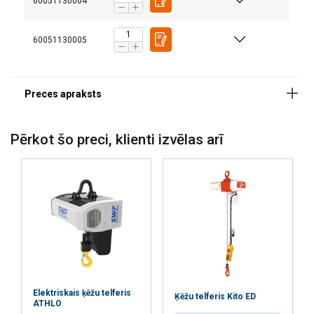
60051130004
personalizētu saturu, reklāmas un
analizētu mūsu trafiku. Mēs arī kopīgojam
60051130005
informāciju par to, kā jūs lietojat mūsu
vietni ar mūsu reklāmas un analītikas
partneriem, kuri to var apvienot ar citu
informāciju, ko esat viņiem sniedzis vai ko
viņi ir apkopojuši, izmantojot jūsu
pakalpojumus.
Privātuma politika
Pērkot šo preci, klienti izvēlas arī
Piezīme:
Strikti
Veiktspējas
Mērķa
nepieciešamie
Funkcionalitātes
Neklasificētie
Elektriskais ķēžu telferis
Ķēžu telferis Kito ED
PIEKRIST VISIEM
ATHLO