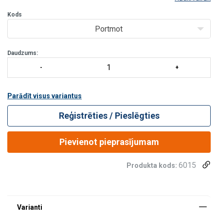
izceļās ar spēju pārvietot kravu līdz 6,3t, un spēju pārvietoeties un
pagriezties visos virzienos,
Kods
Portmot
Daudzums:
Parādīt visus variantus
Reģistrēties / Pieslēgties
Pievienot pieprasījumam
6015
Produkta kods: