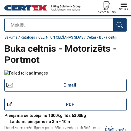
Jūsu
Saturs
pieprasījums
Meklēt
Pievienots jūsu pasūtījumam
Sākums
/
Katalogs
/
CELTŅI UN CELŠANAS SIJAS
/
Celtņi
/
Buka celtņi
Buka celtnis - Motorizēts -
Portmot
E-mail
PDF
Pieejama celtspēja no 1000kg līdz 6300kg
Laidums pieejams no 3m - 10m
Daudziem ražotājiem jau ir šāda veida izstrādājums, taču šis
Rādīt vairāk