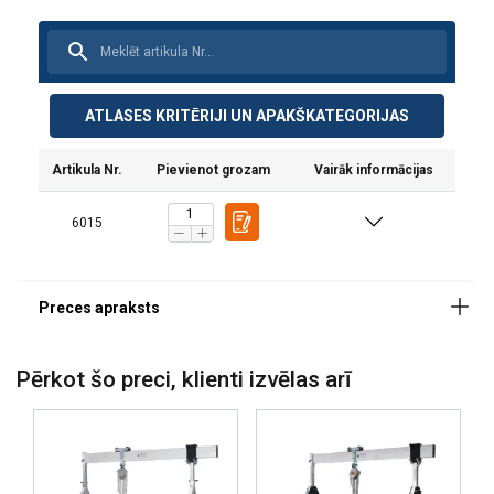
ATLASES KRITĒRIJI UN APAKŠKATEGORIJAS
Artikula Nr.
Pievienot grozam
Vairāk informācijas
6015
Pērkot šo preci, klienti izvēlas arī
Šajā tīmekļa vietnē tiek
izmantoti sīkfaili
LATVIAN
Mēs izmantojam sīkfailus, lai
ENGLISH TRANSLATION
personalizētu saturu, reklāmas un