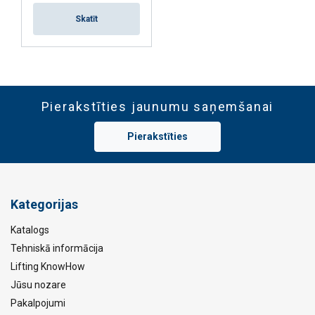
ATTEIKTIES NO VISIEM
Skatīt
RĀDĪT DETAĻAS
Pierakstīties jaunumu saņemšanai
Pierakstīties
Kategorijas
Katalogs
Tehniskā informācija
Lifting KnowHow
Jūsu nozare
Pakalpojumi