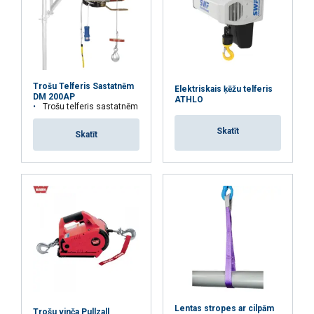
Lietošanas pamācība
Trošu Telferis Sastatnēm
Elektriskais ķēžu telferis
DM 200AP
ATHLO
KITO-Electric-Chain-Hoist--ED3-User-Manual-EN-OM-
Trošu telferis sastatnēm
ED3ZZZ-CEE-05.pdf
Skatīt
Skatīt
Lentas stropes ar cilpām
Trošu vinča Pullzall