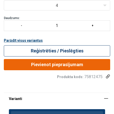
Plastmasas elements uzlabo redzamību somas iekšpusē
4
un palīdz tai saglabāt st
Daudzums:
Parādīt visus variantus
Reģistrēties / Pieslēgties
Pievienot pieprasījumam
75812475
Produkta kods: