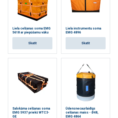
ATTEIKTIES NO VISIEM
RĀDĪT DETAĻAS
Liela celšanas soma EMG
Liela instrumentu soma
5618 ar piepūšamu vāku
EMG 4896
Skatīt
Skatīt
Salokāma celšanas soma
Ūdensnecaurlaidīgs
EMG 5937 priekš WTC3-
celšanas maiss - Ø48,
GE
EMG 4864