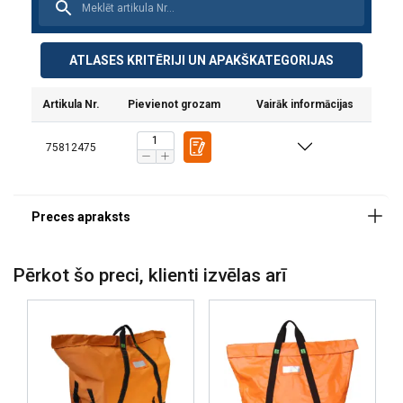
Plastmasas elements uzlabo redzamību somas
iekšpusē un palīdz tai saglabāt stabilu, vertikālu
formu.
ATLASES KRITĒRIJI UN APAKŠKATEGORIJAS
Artikula Nr.
Pievienot grozam
Vairāk informācijas
75812475
Pērkot šo preci, klienti izvēlas arī