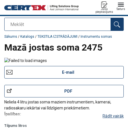
Jūsu
Saturs
pieprasījums
Meklēt
Pievienots jūsu pasūtījumam
Sākums
/
Katalogs
/
TEKSTILA IZSTRĀDĀJUMI
/
Instrumentu somas
Mazā jostas soma 2475
E-mail
PDF
Neliela 4 litru jostas soma maziem instrumentiem, kamerai,
radiosakaru iekārtai vai līdzīgiem priekšmetiem.
Īpašības:
Rādīt vairāk
Somai ārpusē ir poliestera cilpas, kas ļauj to droši
Tilpums litros
piestiprināt pie jostas darba laikā.