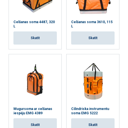
Celšanas soma 4487, 320
Celšanas soma 3610, 115
L
L
Skatīt
Skatīt
Šajā tīmekļa vietnē tiek
Mugursoma ar celšanas
Cilindriska instrumentu
izmantoti sīkfaili
iespēju EMG 4389
soma EMG 5222
LATVIAN
Mēs izmantojam sīkfailus, lai
ENGLISH TRANSLATION
Skatīt
Skatīt