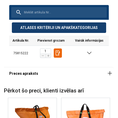
Materiāls:
Marķējums:
Standarts:
ATLASES KRITĒRIJI UN APAKŠKATEGORIJAS
Artikula Nr.
Pievienot grozam
Vairāk informācijas
75815222
Pērkot šo preci, klienti izvēlas arī