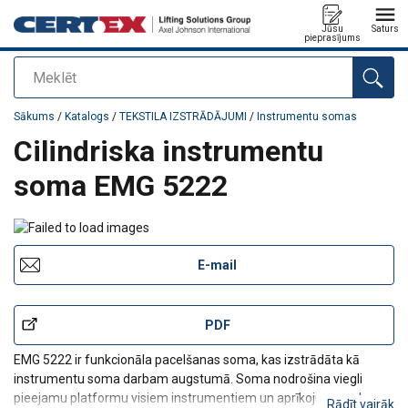
Jūsu
Saturs
pieprasījums
Meklēt
Pievienots jūsu pasūtījumam
Sākums
/
Katalogs
/
TEKSTILA IZSTRĀDĀJUMI
/
Instrumentu somas
Cilindriska instrumentu
soma EMG 5222
E-mail
PDF
EMG 5222 ir funkcionāla pacelšanas soma, kas izstrādāta kā
instrumentu soma darbam augstumā. Soma nodrošina viegli
pieejamu platformu visiem instrumentiem un aprīkojumam, kas
Rādīt vairāk