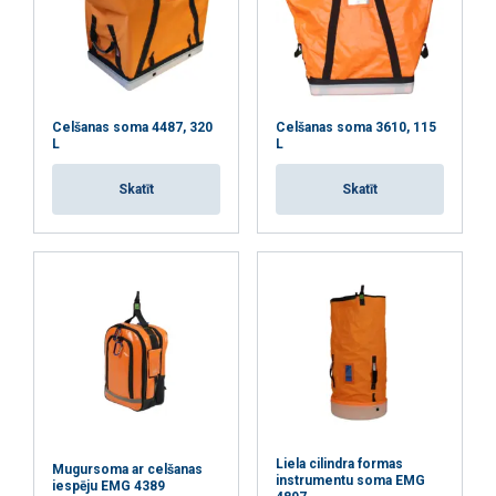
Celšanas soma 4487, 320
Celšanas soma 3610, 115
L
L
Skatīt
Skatīt
Šajā tīmekļa vietnē tiek
Liela cilindra formas
izmantoti sīkfaili
Mugursoma ar celšanas
LATVIAN
instrumentu soma EMG
iespēju EMG 4389