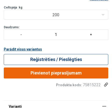
nepieciešami tehniķiem, strādājot augstumā.
Celtspēja
kg
200
Daudzums:
Parādīt visus variantus
Reģistrēties / Pieslēgties
Pievienot pieprasījumam
75815222
Produkta kods: