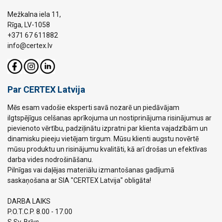
Mežkalna iela 11,
Rīga, LV-1058
+371 67 611882
info@certex.lv
Par CERTEX Latvija
Mēs esam vadošie eksperti savā nozarē un piedāvājam
ilgtspējīgus celšanas aprīkojuma un nostiprinājuma risinājumus ar
pievienoto vērtību, padziļinātu izpratni par klienta vajadzībām un
dinamisku pieeju vietējam tirgum. Mūsu klienti augstu novērtē
mūsu produktu un risinājumu kvalitāti, kā arī drošas un efektīvas
darba vides nodrošināšanu.
Pilnīgas vai daļējas materiālu izmantošanas gadījumā
saskaņošana ar SIA "CERTEX Latvija" obligāta!
DARBA LAIKS
P.O.T.C.P. 8.00 - 17.00
S.Sv. Brīvs