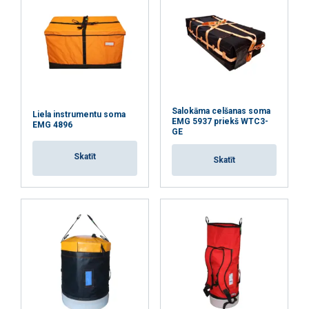
PIEKRIST VISIEM
ATTEIKTIES NO VISIEM
RĀDĪT DETAĻAS
Salokāma celšanas soma
Liela instrumentu soma
EMG 5937 priekš WTC3-
EMG 4896
GE
Skatīt
Skatīt